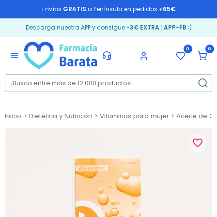
Envíos
GRATIS
a Península en pedidos
+65€
Descarga nuestra APP y consigue
-3€ EXTRA
:
APP-FB
;)
0
0
menu
Inicio
Dietética y Nutrición
Vitaminas para mujer
Aceite de O
favorite_border