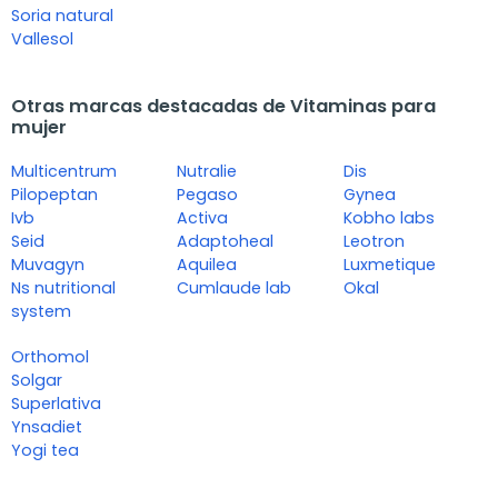
Soria natural
Vallesol
Otras marcas destacadas de Vitaminas para
mujer
Multicentrum
Nutralie
Dis
Pilopeptan
Pegaso
Gynea
Ivb
Activa
Kobho labs
Seid
Adaptoheal
Leotron
Muvagyn
Aquilea
Luxmetique
Ns nutritional
Cumlaude lab
Okal
system
Orthomol
Solgar
Superlativa
Ynsadiet
Yogi tea