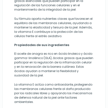
grasos esenciales que pueden participar en la
regulación de las funciones celulares y en el
mantenimiento de la integridad de la piel.
Su fórmula aporta nutrientes claves que favorecen el
equilibrio de las membranas celulares, ayudando a
mantener la elasticidad y tersura de la piel. Además,
la vitamina E contribuye a la protección de las
células frente al estrés oxidativo.
Propiedades de sus ingredientes
El aceite de onagra es rico en ácido linoleico y ácido
gamma-linolénico (GLA), ácidos grasos que pueden
participar en la regulación de la inflamación celular
y en la renovación de la barrera cutánea. Estos
ácidos ayudan a mantener la flexibilidad y
suavidad de la piel.
La vitamina E actúa como antioxidante, protegiendo
las membranas celulares frente al daño producido
por los radicales libres y apoyando los mecanismos
de defensa natural de la piel ante factores
ambientales.