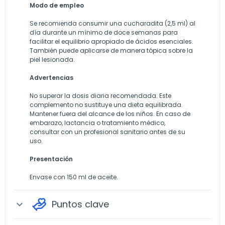
Modo de empleo
Se recomienda consumir una cucharadita (2,5 ml) al
día durante un mínimo de doce semanas para
facilitar el equilibrio apropiado de ácidos esenciales.
También puede aplicarse de manera tópica sobre la
piel lesionada.
Advertencias
No superar la dosis diaria recomendada. Este
complemento no sustituye una dieta equilibrada.
Mantener fuera del alcance de los niños. En caso de
embarazo, lactancia o tratamiento médico,
consultar con un profesional sanitario antes de su
uso.
Presentación
Envase con 150 ml de aceite.
Puntos clave
expand_more