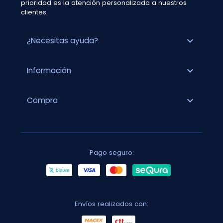
prioridad es la atención personalizada a nuestros
clientes.
expand_more
¿Necesitas ayuda?
expand_more
Información
expand_more
Compra
Pago seguro:
Envíos realizados con: