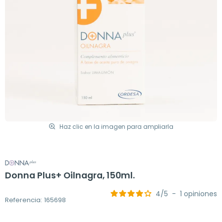
Haz clic en la imagen para ampliarla
Donna Plus+ Oilnagra, 150ml.
4
/
5
-
1
opiniones
Referencia: 165698