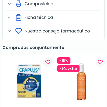
Composición
expand_more
Ficha técnica
expand_more
Nuestro consejo farmacéutico
expand_more
Comprados conjuntamente
-15%
favorite_border
favorite_border
-5% extra