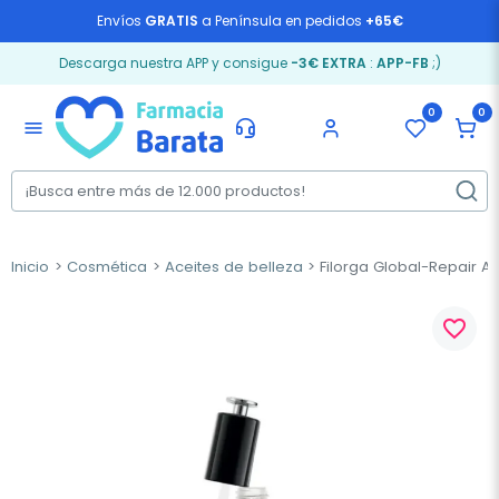
Envíos
GRATIS
a Península en pedidos
+65€
Descarga nuestra APP y consigue
-3€ EXTRA
:
APP-FB
;)
0
0
menu
Inicio
Cosmética
Aceites de belleza
Filorga Global-Repair Ad
favorite_border