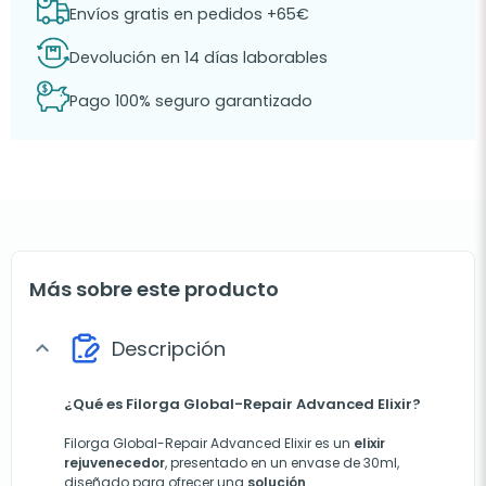
Envíos gratis en pedidos +65€
Devolución en 14 días laborables
Pago 100% seguro garantizado
Más sobre este producto
Descripción
expand_more
¿Qué es Filorga Global-Repair Advanced Elixir?
Filorga Global-Repair Advanced Elixir es un
elixir
rejuvenecedor
, presentado en un envase de 30ml,
diseñado para ofrecer una
solución