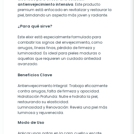
antienvejecimiento intensiva
. Este producto
premium está enfocado en revitalizar y restaurar la
piel, brindando un aspecto más joven y radiante.
¿Para qué sirve?
Este elixir está especialmente formulado para
combatir los signos del envejecimiento, como
arrugas, líneas finas, pérdida de firmeza y
luminosidad. Es ideal para pieles maduras o
aquellas que requieren un cuidado antiedad
avanzado.
Beneficios Clave
Antienvejecimiento Integral:
Trabaja eficazmente
contra arrugas, falta de firmeza y opacidad.
Hidratación Profunda:
Nutre e hidrata la piel,
restaurando su elasticidad.
Luminosidad y Renovación:
Revela una piel más
luminosa y rejuvenecida.
Modo de Uso
Aplicar unas gotas en la cara, cuello y escote,