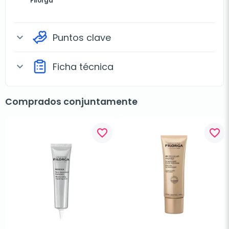
Filorga
Puntos clave
expand_more
Ficha técnica
expand_more
Comprados conjuntamente
favorite_border
favorite_border