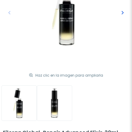
keyboard_arrow_left
keyboard_arrow_right
Anterior
Sigu
Haz clic en la imagen para ampliarla