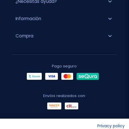
expand_more
¿Necesitas ayuda?
expand_more
Información
expand_more
Compra
Pago seguro:
Envíos realizados con:
No lo decimos nosotros...
Privacy policy