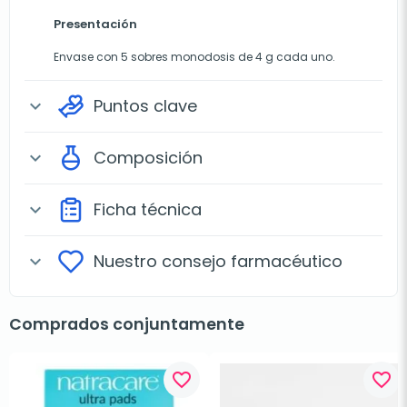
Presentación
Envase con 5 sobres monodosis de 4 g cada uno.
Puntos clave
expand_more
Composición
expand_more
Ficha técnica
expand_more
Nuestro consejo farmacéutico
expand_more
Comprados conjuntamente
favorite_border
favorite_border