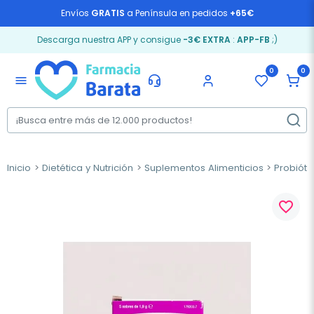
Envíos
GRATIS
a Península en pedidos
+65€
Descarga nuestra APP y consigue
-3€ EXTRA
:
APP-FB
;)
0
0
menu
Inicio
Dietética y Nutrición
Suplementos Alimenticios
Probióti
favorite_border