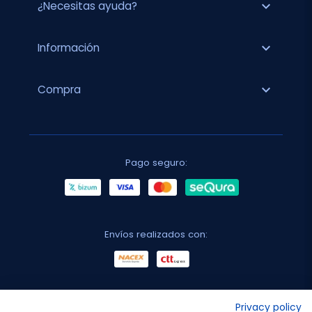
expand_more
¿Necesitas ayuda?
expand_more
Información
expand_more
Compra
Pago seguro:
Envíos realizados con:
No lo decimos nosotros...
Privacy policy