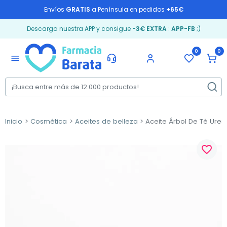
Envíos
GRATIS
a Península en pedidos
+65€
Descarga nuestra APP y consigue
-3€ EXTRA
:
APP-FB
;)
0
0
menu
Inicio
Cosmética
Aceites de belleza
Aceite Árbol De Té Ures
favorite_border