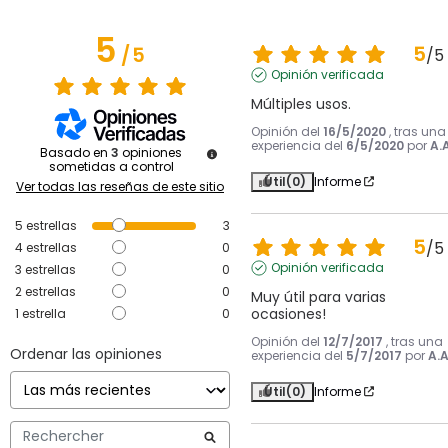
5
5
/
5
/
5
Opinión verificada
Múltiples usos.
Opinión del
16/5/2020
, tras una
experiencia del
6/5/2020
por
A.A
Basado en
3
opiniones
sometidas a control
Útil
(0)
Informe
Ver todas las reseñas de este sitio
5
estrellas
3
5
/
5
4
estrellas
0
Opinión verificada
3
estrellas
0
2
estrellas
0
Muy útil para varias 
ocasiones!
1
estrella
0
Opinión del
12/7/2017
, tras una
Ordenar las opiniones
experiencia del
5/7/2017
por
A.A
Útil
(0)
Informe