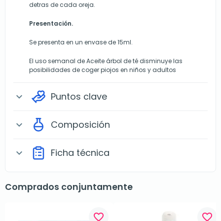
detras de cada oreja.
Presentación.
Se presenta en un envase de 15ml.
El uso semanal de Aceite árbol de té disminuye las
posibilidades de coger piojos en niños y adultos
Puntos clave
expand_more
Composición
expand_more
Ficha técnica
expand_more
Comprados conjuntamente
favorite_border
favorite_border