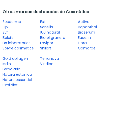
Otras marcas destacadas de Cosmética
Sesderma
Esi
Activa
Cpi
Sensilis
Bepanthol
Svr
100 natural
Bioserum
Belcils
Bio el granero
Eucerin
Ds laboratories
Lavigor
Flora
Soivre cosmetics
Shilart
Gamarde
Gold collagen
Terranova
Isdin
Viridian
Lerbolario
Natura estonica
Nature essential
Simildiet