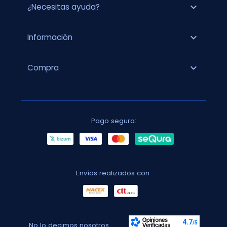
expand_more
¿Necesitas ayuda?
expand_more
Información
expand_more
Compra
Pago seguro:
Envíos realizados con:
No lo decimos nosotros...