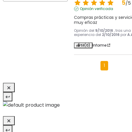
5
/
5
Opinión verificada
Compras prácticas y servicio
muy eficaz
Opinión del
9/10/2016
, tras una
experiencia del
2/10/2016
por
A.
Útil
(0)
Informe
1