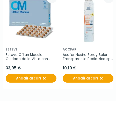
ESTEVE
ACOFAR
Esteve Oftan Mácula 
Acofar Nesira Spray Solar 
Cuidado de la Vista con 
Transparente Pediatrico spf 
Luteína y Retinol, 90 
SPF50+, 200 ml
cápsulas
33,95 €
10,10 €
Añadir al carrito
Añadir al carrito