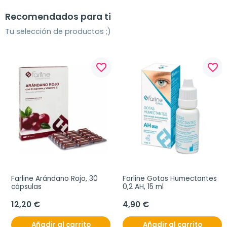
Recomendados para ti
Tu selección de productos ;)
favorite_border
favorite_border
Farline Arándano Rojo, 30 
Farline Gotas Humectantes 
cápsulas
0,2 AH, 15 ml
12,20 €
4,90 €
Añadir al carrito
Añadir al carrito