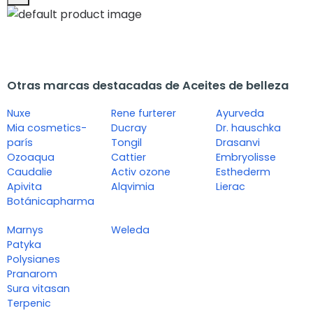
Otras marcas destacadas de Aceites de belleza
Nuxe
Rene furterer
Ayurveda
Mia cosmetics-
Ducray
Dr. hauschka
parís
Tongil
Drasanvi
Ozoaqua
Cattier
Embryolisse
Caudalie
Activ ozone
Esthederm
Apivita
Alqvimia
Lierac
Botánicapharma
Marnys
Weleda
Patyka
Polysianes
Pranarom
Sura vitasan
Terpenic