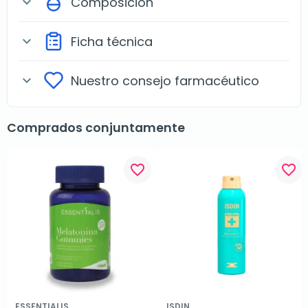
Composición
expand_more
Ficha técnica
expand_more
Nuestro consejo farmacéutico
expand_more
Comprados conjuntamente
favorite_border
favorite_border
ESSENTIALIS
ISDIN