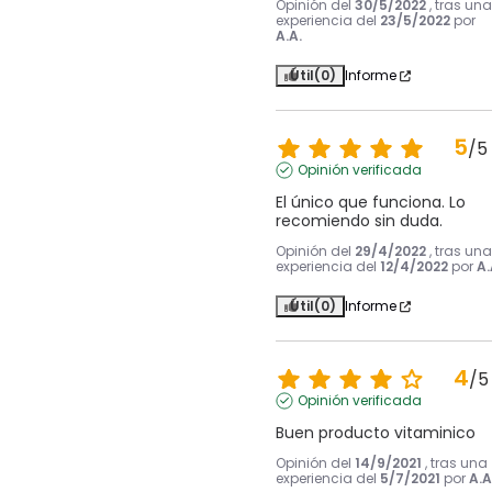
Opinión del
30/5/2022
, tras una
experiencia del
23/5/2022
por
A.A.
Útil
(0)
Informe
5
/
5
Opinión verificada
El único que funciona. Lo 
recomiendo sin duda.
Opinión del
29/4/2022
, tras una
experiencia del
12/4/2022
por
A.
Útil
(0)
Informe
4
/
5
Opinión verificada
Buen producto vitaminico
Opinión del
14/9/2021
, tras una
experiencia del
5/7/2021
por
A.A