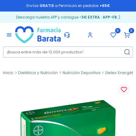
Envíos
GRATIS
a Península en pedidos
+65€
Descarga nuestra APP y consigue
-3€ EXTRA
:
APP-FB
;)
0
0
menu
Inicio
Dietética y Nutrición
Nutrición Deportiva
Geles Energéti
favorite_border