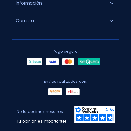
expand_more
Información
expand_more
Compra
Pago seguro:
Envíos realizados con:
No lo decimos nosotros...
¡Tu opinión es importante!