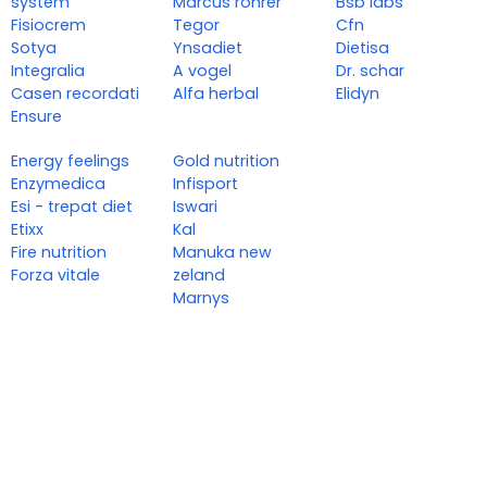
system
Marcus rohrer
Bsb labs
Fisiocrem
Tegor
Cfn
Sotya
Ynsadiet
Dietisa
Integralia
A vogel
Dr. schar
Casen recordati
Alfa herbal
Elidyn
Ensure
Energy feelings
Gold nutrition
Enzymedica
Infisport
Esi - trepat diet
Iswari
Etixx
Kal
Fire nutrition
Manuka new
Forza vitale
zeland
Marnys