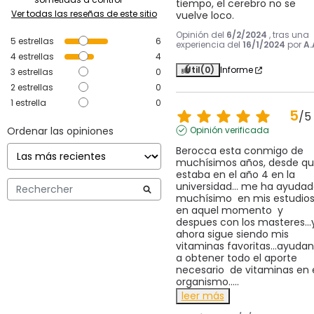
tiempo, el cerebro no se 
Ver todas las reseñas de este sitio
vuelve loco.
Opinión del
6/2/2024
, tras una
5
estrellas
6
experiencia del
16/1/2024
por
A.
4
estrellas
4
Útil
(0)
Informe
3
estrellas
0
2
estrellas
0
1
estrella
0
5
/
5
Ordenar las opiniones
Opinión verificada
Berocca esta conmigo de 
muchísimos años, desde qu
estaba en el año 4 en la 
universidad... me ha ayudad
muchísimo  en mis estudios,
en aquel momento  y 
despues con los masteres...y
ahora sigue siendo mis 
vitaminas favoritas...ayudan 
a obtener todo el aporte 
necesario  de vitaminas en e
organismo..
...
leer más