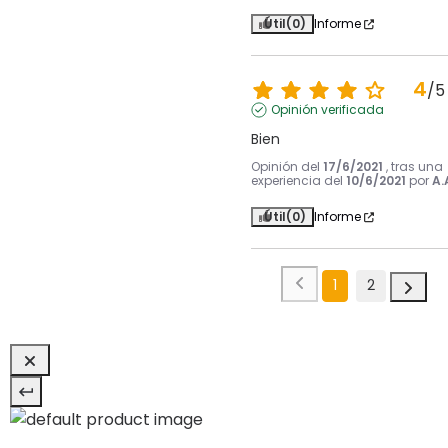
Útil
(0)
Informe
4
/
5
Opinión verificada
Bien
Opinión del
17/6/2021
, tras una
experiencia del
10/6/2021
por
A.
Útil
(0)
Informe
1
2