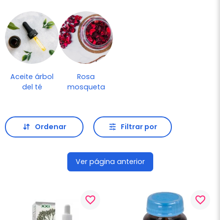
Aceite árbol
Rosa
del té
mosqueta
Ordenar
Filtrar por
Ver página anterior
favorite_border
favorite_border