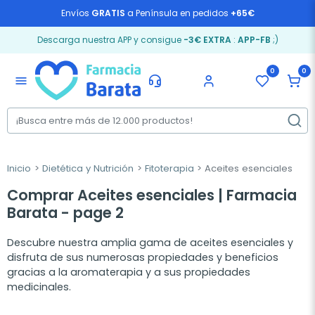
Envíos
GRATIS
a Península en pedidos
+65€
Descarga nuestra APP y consigue
-3€ EXTRA
:
APP-FB
;)
0
0
menu
Inicio
Dietética y Nutrición
Fitoterapia
Aceites esenciales
Comprar Aceites esenciales | Farmacia
Barata - page 2
Descubre nuestra amplia gama de aceites esenciales y
disfruta de sus numerosas propiedades y beneficios
gracias a la aromaterapia y a sus propiedades
medicinales.