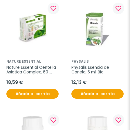
favorite_border
favorite_border
NATURE ESSENTIAL
PHYSALIS
Nature Essential Centella 
Physalis Esencia de 
Asiatica Complex, 60 
Canela, 5 ml, Bio
Comprimidos
18,59 €
12,13 €
Añadir al carrito
Añadir al carrito
favorite_border
favorite_border