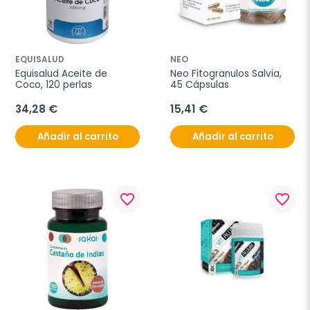
EQUISALUD
NEO
Equisalud Aceite de 
Neo Fitogranulos Salvia, 
Coco, 120 perlas
45 Cápsulas
34,28 €
15,41 €
Añadir al carrito
Añadir al carrito
favorite_border
favorite_border