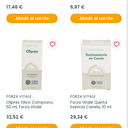
Canela, 30 ml.
Alimentario, 15 ml
17,46 €
6,97 €
Añadir al carrito
Añadir al carrito
favorite_border
favorite_border
FORZA VITALE
FORZA VITALE
Oliprex Olivo Composto, 
Forza Vitale Quinta 
50 ml, Forza Vitale
Esencia Canela, 10 ml
32,52 €
29,34 €