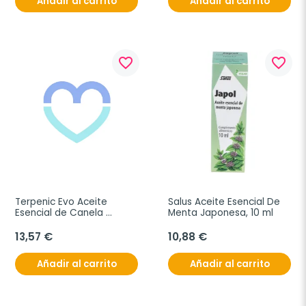
Añadir al carrito
Añadir al carrito
favorite_border
favorite_border
Terpenic Evo Aceite 
Salus Aceite Esencial De 
Esencial de Canela 
Menta Japonesa, 10 ml
Cassia, 30 ml
13,57 €
10,88 €
Añadir al carrito
Añadir al carrito