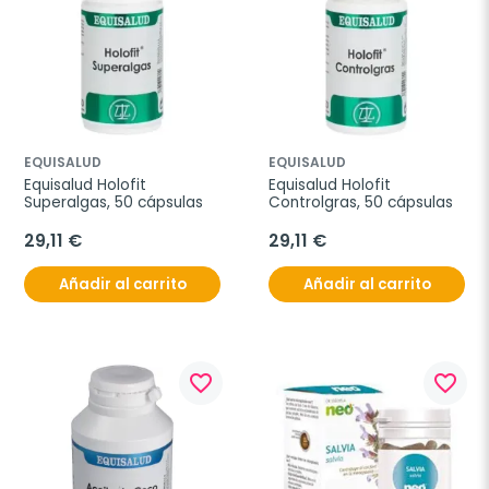
EQUISALUD
EQUISALUD
Equisalud Holofit 
Equisalud Holofit 
Superalgas, 50 cápsulas
Controlgras, 50 cápsulas
29,11 €
29,11 €
Añadir al carrito
Añadir al carrito
favorite_border
favorite_border