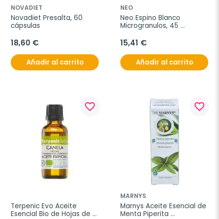
NOVADIET
NEO
Novadiet Presalta, 60 
Neo Espino Blanco 
cápsulas
Microgranulos, 45 
Cápsulas.
18,60 €
15,41 €
Añadir al carrito
Añadir al carrito
favorite_border
favorite_border
MARNYS
Terpenic Evo Aceite 
Marnys Aceite Esencial de 
Esencial Bio de Hojas de 
Menta Piperita 