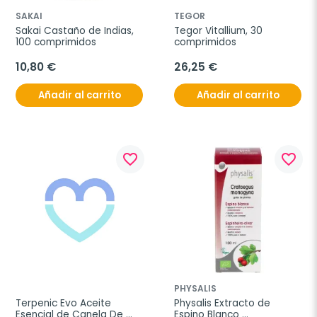
SAKAI
TEGOR
Sakai Castaño de Indias, 
Tegor Vitallium, 30 
100 comprimidos
comprimidos
10,80 €
26,25 €
Añadir al carrito
Añadir al carrito
favorite_border
favorite_border
PHYSALIS
Terpenic Evo Aceite 
Physalis Extracto de 
Esencial de Canela De 
Espino Blanco 