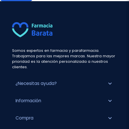
Somos expertos en farmacia y parafarmacia.
Trabajamos para las mejores marcas. Nuestra mayor
prioridad es la atención personalizada a nuestros
clientes.
expand_more
¿Necesitas ayuda?
expand_more
Información
expand_more
Compra