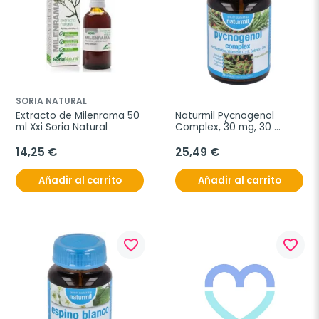
SORIA NATURAL
Extracto de Milenrama 50 
Naturmil Pycnogenol 
ml Xxi Soria Natural
Complex, 30 mg, 30 
cápsulas
14,25 €
25,49 €
Añadir al carrito
Añadir al carrito
favorite_border
favorite_border