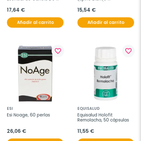
Ceylan, 5 ml
(Crataegus), 100 ml
17,64 €
15,54 €
Añadir al carrito
Añadir al carrito
favorite_border
favorite_border
ESI
EQUISALUD
Esi Noage, 60 perlas
Equisalud Holofit 
Remolacha, 50 cápsulas
26,06 €
11,55 €