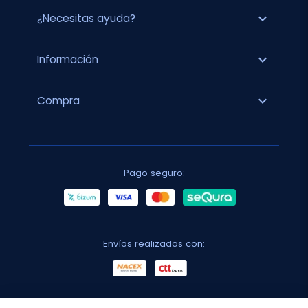
expand_more
¿Necesitas ayuda?
expand_more
Información
expand_more
Compra
Pago seguro:
Envíos realizados con: