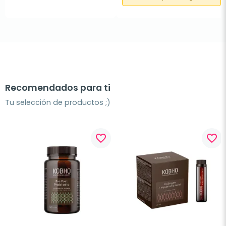
Recomendados para ti
Tu selección de productos ;)
favorite_border
favorite_border