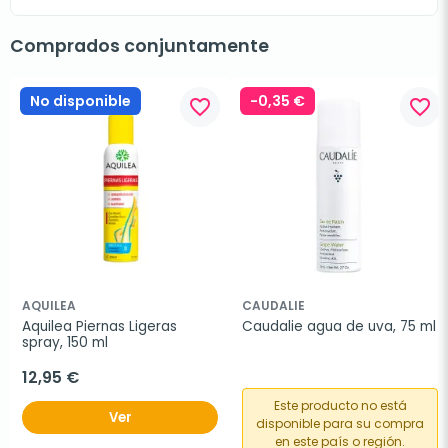
Comprados conjuntamente
No disponible
-0,35 €
favorite_border
favorite_border
AQUILEA
CAUDALIE
Aquilea Piernas Ligeras 
Caudalie agua de uva, 75 ml
spray, 150 ml
12,95 €
Este producto no está
Ver
disponible para su compra
en este país o región.