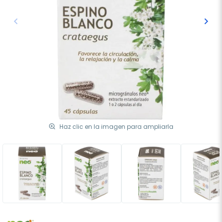
keyboard_arrow_left
keyboard_arrow_right
Anterior
Sigu
Haz clic en la imagen para ampliarla