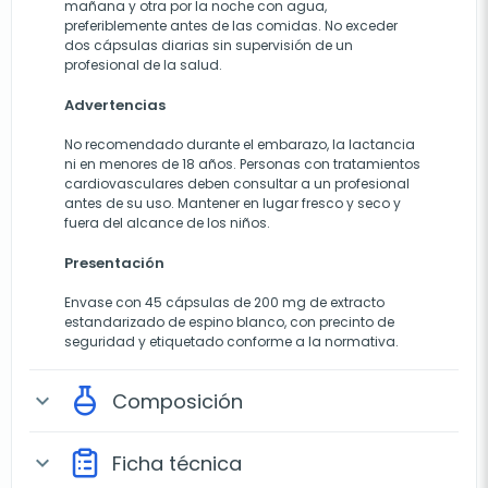
mañana y otra por la noche con agua,
preferiblemente antes de las comidas. No exceder
dos cápsulas diarias sin supervisión de un
profesional de la salud.
Advertencias
No recomendado durante el embarazo, la lactancia
ni en menores de 18 años. Personas con tratamientos
cardiovasculares deben consultar a un profesional
antes de su uso. Mantener en lugar fresco y seco y
fuera del alcance de los niños.
Presentación
Envase con 45 cápsulas de 200 mg de extracto
estandarizado de espino blanco, con precinto de
seguridad y etiquetado conforme a la normativa.
Composición
expand_more
Ficha técnica
expand_more