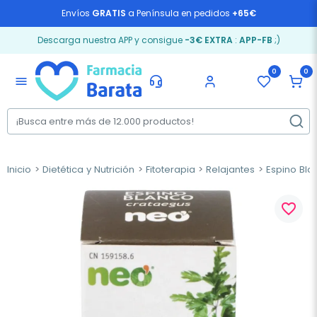
Envíos
GRATIS
a Península en pedidos
+65€
Descarga nuestra APP y consigue
-3€ EXTRA
:
APP-FB
;)
0
0
menu
Inicio
Dietética y Nutrición
Fitoterapia
Relajantes
Espino Bla
favorite_border