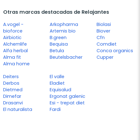
Otras marcas destacadas de Relajantes
A.vogel -
Arkopharma
Biolasi
bioforce
Artemis bio
Biover
Airbiotic
B.green
Cfn
Alchemlife
Bequisa
Comdiet
Alfa herbal
Betula
Conca organics
Alma fit
Beutelsbacher
Cupper
Alma home
Deiters
El valle
Derbos
Eladiet
Dietmed
Equisalud
Dimefar
Ergonat galenic
Drasanvi
Esi - trepat diet
El naturalista
Fardi