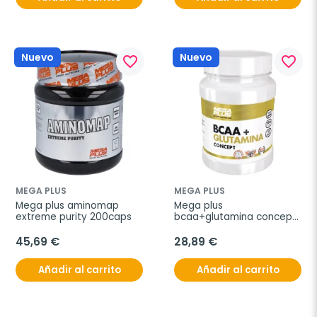
Nuevo
Nuevo
favorite_border
favorite_border
MEGA PLUS
MEGA PLUS
Mega plus aminomap 
Mega plus 
extreme purity 200caps
bcaa+glutamina concept 
tropical 500g
45,69 €
28,89 €
Añadir al carrito
Añadir al carrito