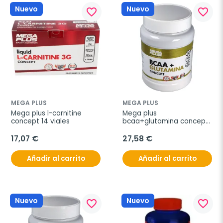
Nuevo
Nuevo
favorite_border
favorite_border
MEGA PLUS
MEGA PLUS
Mega plus l-carnitine 
Mega plus 
concept 14 viales
bcaa+glutamina concept 
piña 500g
17,07 €
27,58 €
Añadir al carrito
Añadir al carrito
Nuevo
Nuevo
favorite_border
favorite_border