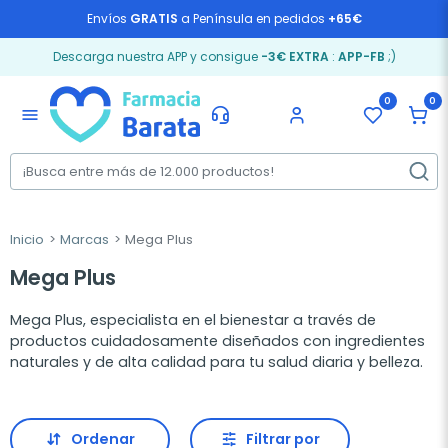
Envíos
GRATIS
a Península en pedidos
+65€
Descarga nuestra APP y consigue
-3€ EXTRA
:
APP-FB
;)
0
0
menu
Inicio
Marcas
Mega Plus
Mega Plus
Mega Plus, especialista en el bienestar a través de
productos cuidadosamente diseñados con ingredientes
naturales y de alta calidad para tu salud diaria y belleza.
Ordenar
Filtrar por