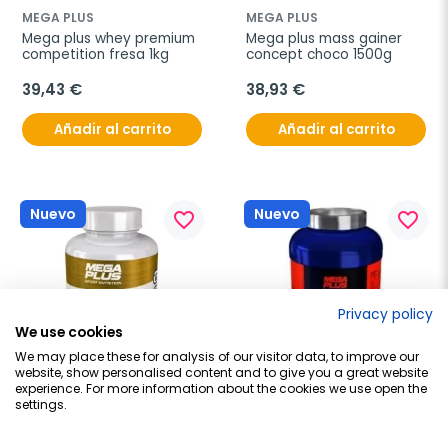
MEGA PLUS
MEGA PLUS
Mega plus whey premium 
Mega plus mass gainer 
competition fresa 1kg
concept choco 1500g
39,43 €
38,93 €
Añadir al carrito
Añadir al carrito
Nuevo
Nuevo
favorite_border
favorite_border
Privacy policy
We use cookies
We may place these for analysis of our visitor data, to improve our
website, show personalised content and to give you a great website
experience. For more information about the cookies we use open the
MEGA PLUS
MEGA PLUS
settings.
Mega plus bcaa concept 
Mega plus whey prem 
150caps
compet vainilla 1kg