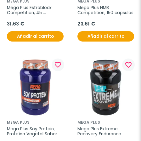
MEGA PLUS
MEGA PLUS
Mega Plus Estroblock 
Mega Plus HMB 
Competition, 45 
Competition, 150 cápsulas
Cápsulas.
31,63 €
23,61 €
Añadir al carrito
Añadir al carrito
favorite_border
favorite_border
MEGA PLUS
MEGA PLUS
Mega Plus Soy Protein, 
Mega Plus Extreme 
Proteína Vegetal Sabor 
Recovery Endurance 
Chocolate, 1 kg.
Chocolate, 1 kg