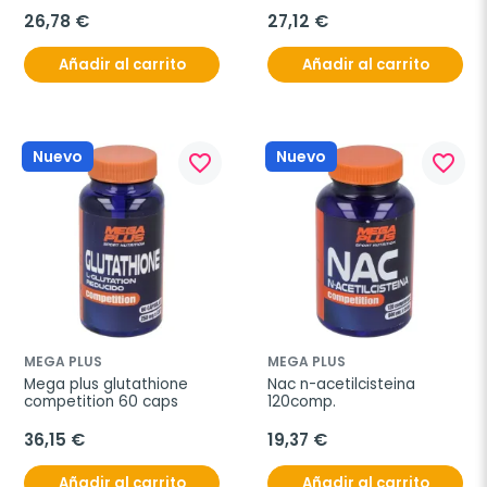
120caps
26,78 €
27,12 €
Añadir al carrito
Añadir al carrito
Nuevo
Nuevo
favorite_border
favorite_border
MEGA PLUS
MEGA PLUS
Mega plus glutathione 
Nac n-acetilcisteina 
competition 60 caps
120comp.
36,15 €
19,37 €
Añadir al carrito
Añadir al carrito