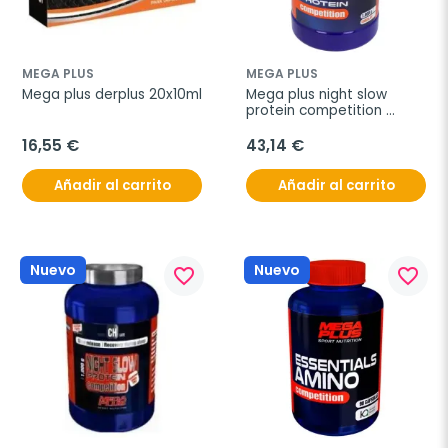
MEGA PLUS
MEGA PLUS
Mega plus derplus 20x10ml
Mega plus night slow 
protein competition 
sabor chocolate 1kg
16,55 €
43,14 €
Añadir al carrito
Añadir al carrito
Nuevo
Nuevo
favorite_border
favorite_border