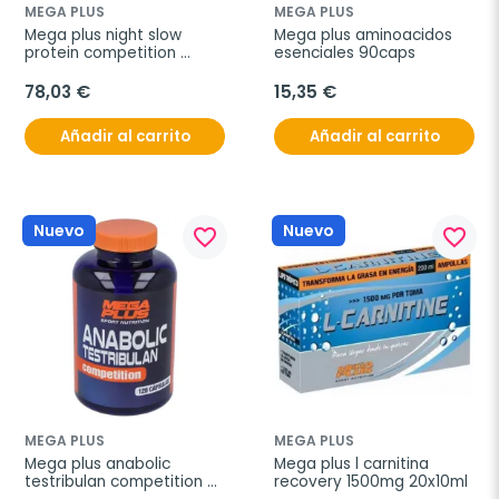
MEGA PLUS
MEGA PLUS
Mega plus night slow 
Mega plus aminoacidos 
protein competition 
esenciales 90caps
chocolate 2kg
78,03 €
15,35 €
Añadir al carrito
Añadir al carrito
Nuevo
Nuevo
favorite_border
favorite_border
MEGA PLUS
MEGA PLUS
Mega plus anabolic 
Mega plus l carnitina 
testribulan competition 
recovery 1500mg 20x10ml