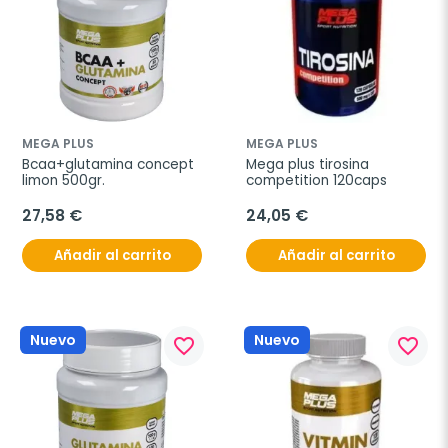
MEGA PLUS
MEGA PLUS
Bcaa+glutamina concept 
Mega plus tirosina 
limon 500gr.
competition 120caps
27,58 €
24,05 €
Añadir al carrito
Añadir al carrito
Nuevo
Nuevo
favorite_border
favorite_border