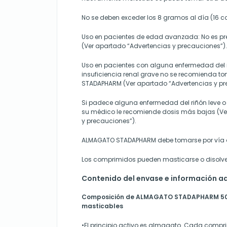
No se deben exceder los 8 gramos al día (16 
Uso en pacientes de edad avanzada:
No es pr
(Ver apartado “Advertencias y precauciones”).
Uso en pacientes con alguna enfermedad del 
insuficiencia renal grave no se recomienda 
STADAPHARM (Ver apartado “Advertencias y pr
Si padece alguna enfermedad del riñón leve o
su médico le recomiende dosis más bajas (Ve
y precauciones”).
ALMAGATO STADAPHARM debe tomarse por vía o
Los comprimidos pueden masticarse o disolve
Contenido del envase e información ad
Composición de ALMAGATO STADAPHARM 50
masticables
•El principio activo es almagato. Cada comp