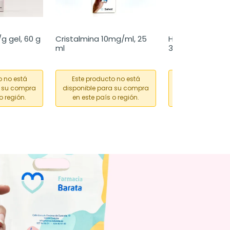
g gel, 60 g
Cristalmina 10mg/ml, 25 
Hemoal pomada 
ml
30 g
o no está
Este producto no está
Este producto
a su compra
disponible para su compra
disponible para
o región.
en este país o región.
en este país o