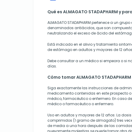
Qué es ALMAGATO STADAPHARM y para q
ALMAGATO STADAPHARM pertenece a un grupo
denominados antiácidos, que son compuest
neutralizando el exceso de ácido del estómag
Está indicado en el alivio y tratamiento sintom
de estómago en adultos y mayores de 12 años
Debe consultar a un médico si empeora o si n
días.
Cómo tomar ALMAGATO STADAPHARM
Siga exactamente las instrucciones de admini
medicamento contenidas en este prospecto o 
médico, farmacéutico o enfermero. En caso de
médico o farmacéutico o enfermero.
Uso en adultos y mayores de 12 años:
La dosi
comprimidos (1 gramo de almagato) tres veces
de media a una hora después de las comidas.
nuevamente molestias se puede tomar otra do