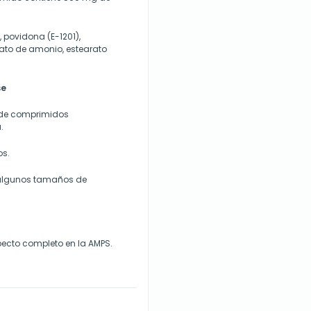
 povidona (E-1201),
zato de amonio, estearato
se
 de comprimidos
.
os.
 algunos tamaños de
ecto completo en la AMPS.