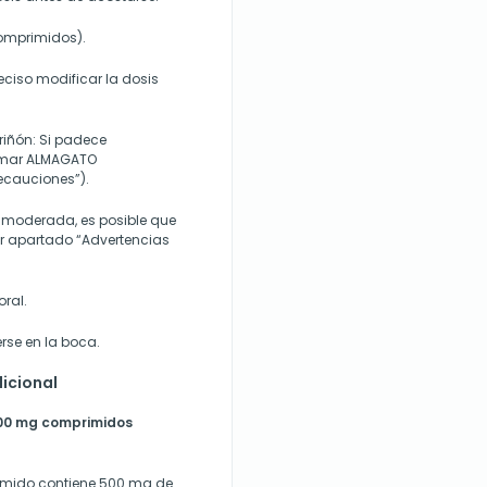
comprimidos).
eciso modificar la dosis
riñón:
Si padece
tomar ALMAGATO
ecauciones”).
 moderada, es posible que
r apartado “Advertencias
ral.
rse en la boca.
icional
0 mg comprimidos
rimido contiene 500 mg de