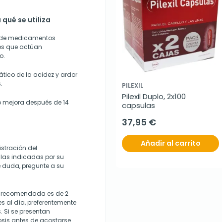
ué se utiliza
 de medicamentos
os que actúan
o.
ático de la acidez y ardor
.
PILEXIL
Pilexil Duplo, 2x100 
o mejora después de 14
capsulas
37,95 €
Añadir al carrito
stración del
las indicadas por su
 duda, pregunte a su
s recomendada es de 2
 al día, preferentemente
 Si se presentan
sis antes de acostarse.