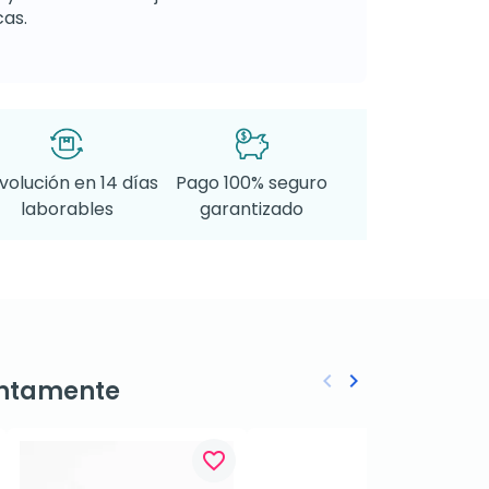
as.
volución en 14 días
Pago 100% seguro
laborables
garantizado
keyboard_arrow_left
keyboard_arrow_right
ntamente
Anterior
Siguiente
favorite_border
favorite_border