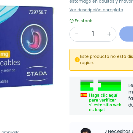
estómago en adultos y mayore
Ver descripción completa
En stock
Este producto no está di

región.
Le
m
f
d
¿Necesitas 
a ampliarla