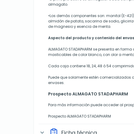
almagato.
•Los demás componentes son: manitol (E-421),
almidón de patata, sacarina de sodio, glicirri
de magnesio y esencia de menta.
Aspecto del producto y contenido del enva
ALMAGATO STADAPHARM se presenta en forma
masticables de color blanco, con olor a menta
Cada caja contiene 18, 24, 48 ó 54 comprimid
Puede que solamente estén comercializados
envases.
Prospecto ALMAGATO STADAPHARM
Para más información puede acceder al prosp
Prospecto ALMAGATO STADAPHARM
Ficha técnica
expand_more