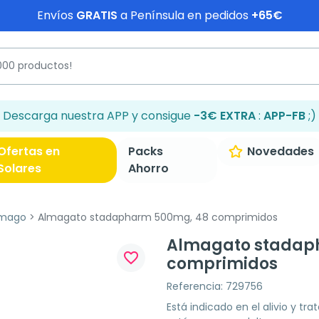
Envíos
GRATIS
a Península en pedidos
+65€
Descarga nuestra APP y consigue
-3€ EXTRA
:
APP-FB
;)
Ofertas en
Packs
Novedades
Solares
Ahorro
ómago
Almagato stadapharm 500mg, 48 comprimidos
Almagato stadap
favorite_border
comprimidos
Referencia: 729756
Está indicado en el alivio y tr