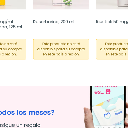
mg/ml 
Resorborina, 200 ml
Ibustick 50 mg/
nea, 125 ml
to no está
Este producto no está
Este product
ra su compra
disponible para su compra
disponible par
 o región.
en este país o región.
en este país 
odos los meses?
nsigue un regalo