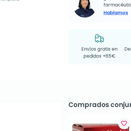
farmacéutic
Hablamos
Envíos gratis en
De
pedidos +65€
Comprados conju
favorite_border