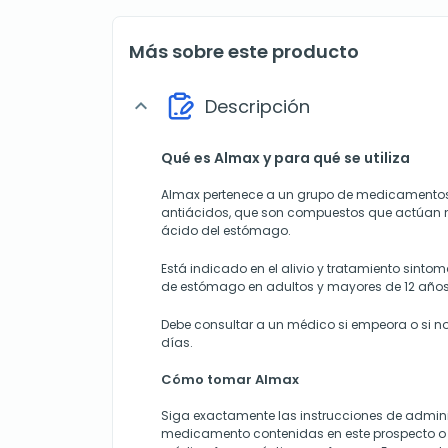
Más sobre este producto
Descripción
expand_more
Qué es Almax y para qué se utiliza
Almax pertenece a un grupo de medicament
antiácidos, que son compuestos que actúan n
ácido del estómago.
Está indicado en el alivio y tratamiento sintom
de estómago en adultos y mayores de 12 años
Debe consultar a un médico si empeora o si n
días.
Cómo tomar Almax
Siga exactamente las instrucciones de admini
medicamento contenidas en este prospecto o 