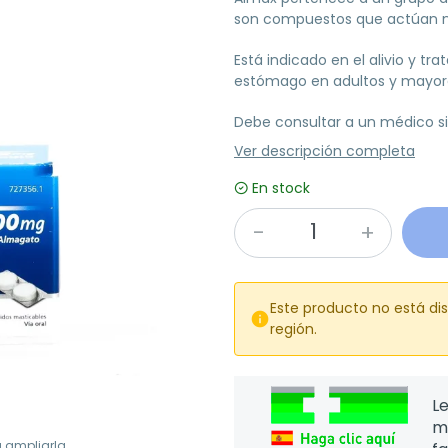
son compuestos que actúan ne
Está indicado en el alivio y tr
estómago en adultos y mayore
Debe consultar a un médico si
Ver descripción completa
En stock
Este producto no está di

región.
Le
m
a ampliarla