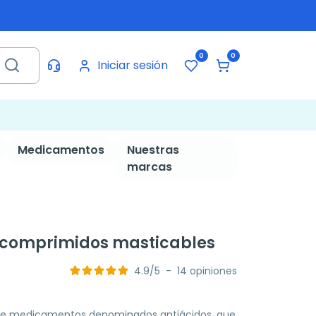
0
0
Iniciar sesión
Medicamentos
Nuestras
marcas
 comprimidos masticables
4.9
/
5
-
14
opiniones
de medicamentos denominados antiácidos, que