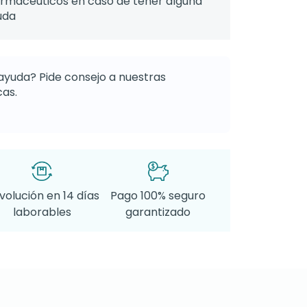
armacéuticos en caso de tener alguna
uda
ayuda? Pide consejo a nuestras
as.
volución en 14 días
Pago 100% seguro
laborables
garantizado