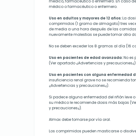
médico, farmacéutico o enfermero. En caso de
médico o farmacéutico o enfermero.
Uso en adultos y mayores de 12 años:
La dos
comprimidos (1 gramo de almagato) tres veces
de media a una hora después de las comidas.
nuevamente molestias se puede tomar otra do
No se deben exceder los 8 gramos al día (16 
Uso en pacientes de edad avanzada:
No es p
(Ver apartado ¿Advertencias y precauciones¿)
Uso en pacientes con alguna enfermedad de
insuficiencia renal grave no se recomienda t
¿Advertencias y precauciones¿).
Si padece alguna enfermedad del riñón leve o
su médico le recomiende dosis más bajas (Ve
y precauciones¿).
Almax debe tomarse por vía oral.
Los comprimidos pueden masticarse o disolve