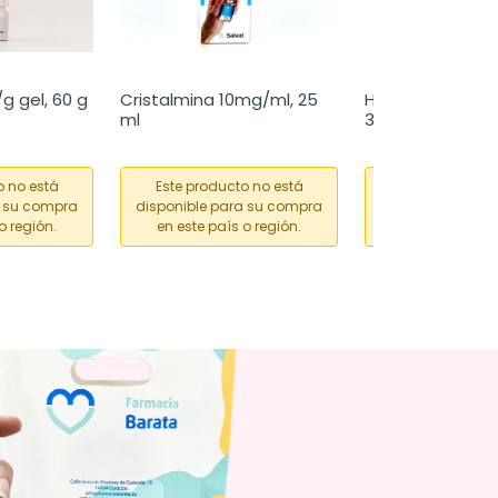
g gel, 60 g
Cristalmina 10mg/ml, 25 
Hemoal pomada 
ml
30 g
o no está
Este producto no está
Este producto
a su compra
disponible para su compra
disponible para
o región.
en este país o región.
en este país o