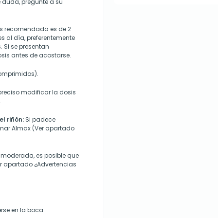
 duda, pregunte a su
is recomendada es de 2
 al día, preferentemente
 Si se presentan
sis antes de acostarse.
comprimidos).
reciso modificar la dosis
.
l riñón:
Si padece
omar Almax (Ver apartado
 moderada, es posible que
r apartado ¿Advertencias
rse en la boca.