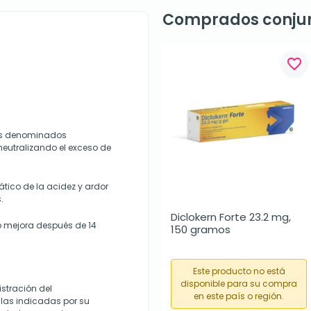
Comprados conju
favorite_border
os denominados
eutralizando el exceso de
ático de la acidez y ardor
.
Diclokern Forte 23.2 mg, 
o mejora después de 14
150 gramos
Este producto no está
disponible para su compra
stración del
en este país o región.
las indicadas por su