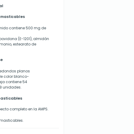
al
 masticables
imido contiene 500 mg de
povidona (E-1201), almidón
amonio, estearato de
se
redondos planos
de color blanco-
aja contiene 54
 8 unidades.
asticables
ecto completo en la AMPS.
masticables.