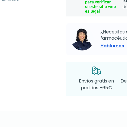
f
d
¿Necesitas 
farmacéutic
Hablamos
Envíos gratis en
De
pedidos +65€