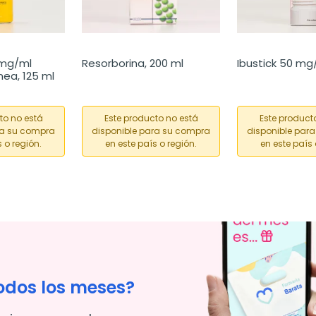
mg/ml 
Resorborina, 200 ml
Ibustick 50 mg/
nea, 125 ml
to no está
Este producto no está
Este product
ra su compra
disponible para su compra
disponible par
 o región.
en este país o región.
en este país 
odos los meses?