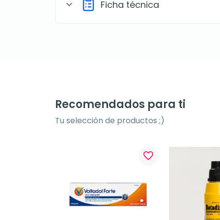
Ficha técnica
expand_more
Recomendados para ti
Tu selección de productos ;)
favorite_border