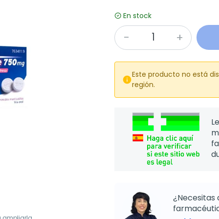
En stock
Este producto no está di

región.
Le
m
f
d
¿Necesitas 
farmacéutic
a ampliarla