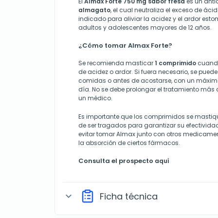
El
Almax Forte 750 mg sabor fresa
es un anti
almagato
, el cual neutraliza el exceso de ác
indicado para aliviar la acidez y el ardor e
adultos y adolescentes mayores de 12 años.
¿Cómo tomar Almax Forte?
Se recomienda masticar
1 comprimido
cuando
de acidez o ardor. Si fuera necesario, se puede r
comidas o antes de acostarse, con un máxi
día. No se debe prolongar el tratamiento más
un médico.
Es importante que los comprimidos se masti
de ser tragados para garantizar su efectivid
evitar tomar Almax junto con otros medicamen
la absorción de ciertos fármacos.
Consulta el prospecto
aquí
Ficha técnica
expand_more