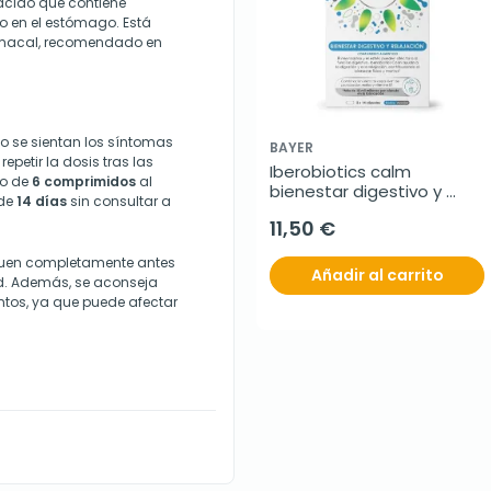
ácido que contiene
ido en el estómago. Está
stomacal, recomendado en
 se sientan los síntomas
BAYER
epetir la dosis tras las
Iberobiotics calm 
mo de
6 comprimidos
al
bienestar digestivo y 
 de
14 días
sin consultar a
relajación, 28 cápsulas
11,50 €
quen completamente antes
Añadir al carrito
ad. Además, se aconseja
tos, ya que puede afectar