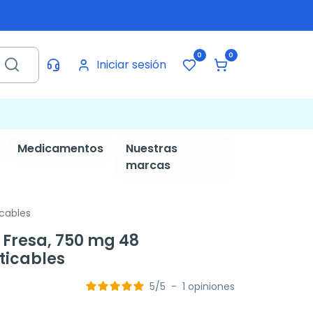
0
0
Iniciar sesión
Medicamentos
Nuestras
marcas
cables
 Fresa, 750 mg 48
icables
5
/
5
-
1
opiniones