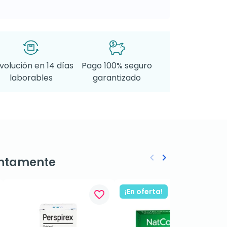
volución en 14 días
Pago 100% seguro
laborables
garantizado
keyboard_arrow_left
keyboard_arrow_right
ntamente
Anterior
Siguiente
¡En oferta!
favorite_border
favorite_border