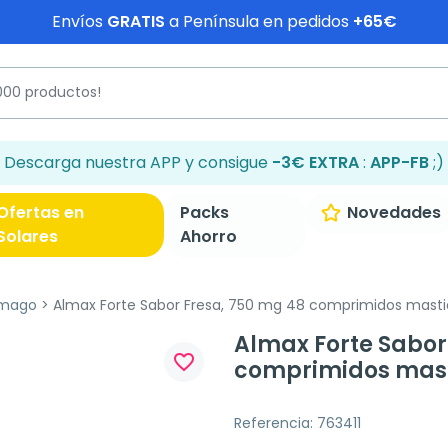
Envíos
GRATIS
a Península en pedidos
+65€
Descarga nuestra APP y consigue
-3€ EXTRA
:
APP-FB
;)
Ofertas en
Packs
Novedades
Solares
Ahorro
ómago
Almax Forte Sabor Fresa, 750 mg 48 comprimidos masti
Almax Forte Sabor
favorite_border
comprimidos mast
Referencia: 763411