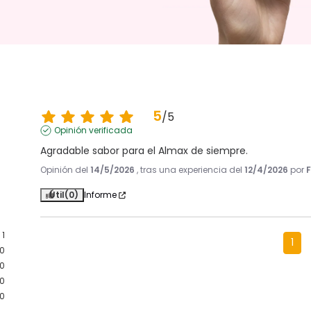
5
/
5
Opinión verificada
Agradable sabor para el Almax de siempre.
Opinión del
14/5/2026
, tras una experiencia del
12/4/2026
por
Útil
(0)
Informe
1
1
0
0
0
0