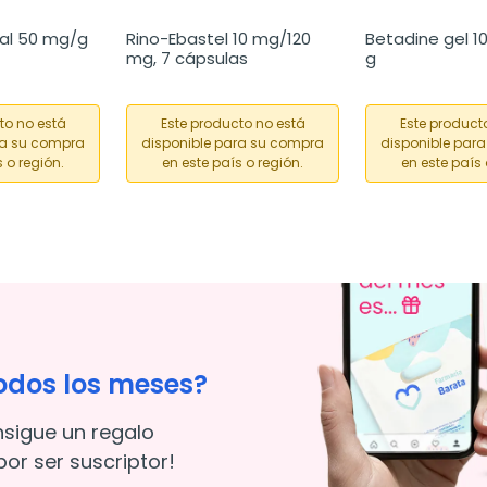
al 50 mg/g 
Rino-Ebastel 10 mg/120 
Betadine gel 1
mg, 7 cápsulas
g
to no está
Este producto no está
Este product
ra su compra
disponible para su compra
disponible par
 o región.
en este país o región.
en este país 
odos los meses?
nsigue un regalo
or ser suscriptor!