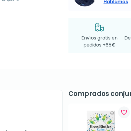
Hablamos
Envíos gratis en
De
pedidos +65€
Comprados conju
favorite_border