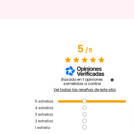
5
/
5
Basado en
1
opiniones
sometidas a control
Ver todas las reseñas de este sitio
5
estrellas
4
estrellas
3
estrellas
2
estrellas
1
estrella