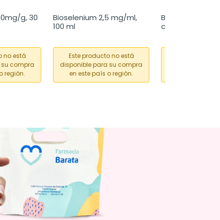
00mg/g, 30 
Bioselenium 2,5 mg/ml, 
Benadon 300 mg,
100 ml
comprimidos rec
con película
o no está
Este producto no está
Este producto
a su compra
disponible para su compra
disponible para
o región.
en este país o región.
en este país o