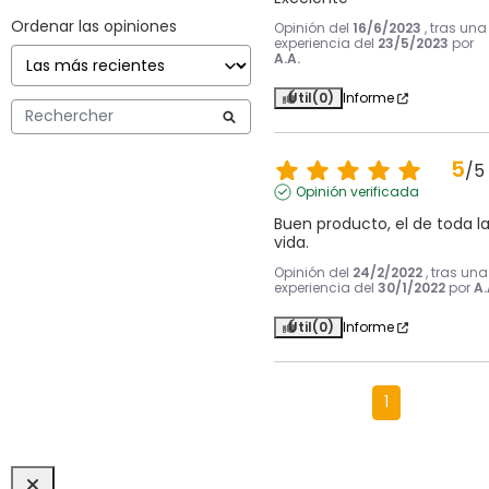
Ordenar las opiniones
Opinión del
16/6/2023
, tras una
experiencia del
23/5/2023
por
A.A.
Útil
(0)
Informe
5
/
5
Opinión verificada
Buen producto, el de toda la
vida.
Opinión del
24/2/2022
, tras una
experiencia del
30/1/2022
por
A.
Útil
(0)
Informe
1