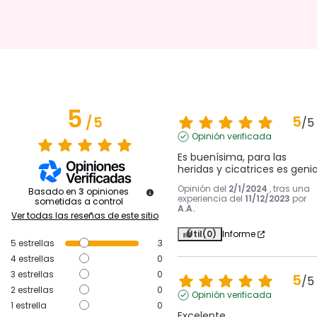
5
5
/
5
/
5
Opinión verificada
Es buenísima, para las 
heridas y cicatrices es genia
Opinión del
2/1/2024
, tras una
Basado en
3
opiniones
experiencia del
11/12/2023
por
sometidas a control
A.A.
Ver todas las reseñas de este sitio
Útil
(0)
Informe
5
estrellas
3
4
estrellas
0
3
estrellas
0
5
/
5
2
estrellas
0
Opinión verificada
1
estrella
0
Excelente