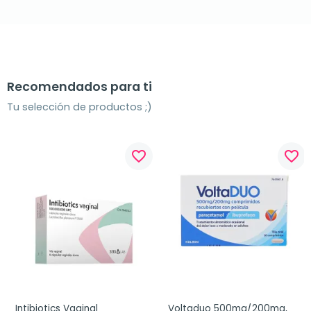
Recomendados para ti
Tu selección de productos ;)
favorite_border
favorite_border
Intibiotics Vaginal 
Voltaduo 500mg/200mg, 