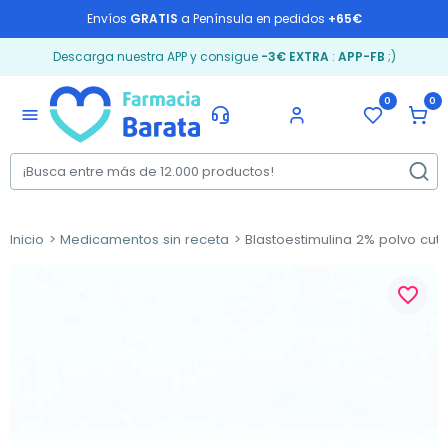
Envíos
GRATIS
a Península en pedidos
+65€
Descarga nuestra APP y consigue
-3€ EXTRA
:
APP-FB
;)
0
0
menu
Inicio
Medicamentos sin receta
Blastoestimulina 2% polvo cutá
favorite_border