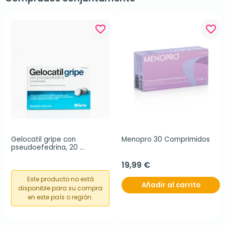
favorite_border
favorite_border
Gelocatil gripe con 
Menopro 30 Comprimidos
pseudoefedrina, 20 
comprimidos
19,99 €
Este producto no está
Añadir al carrito
disponible para su compra
en este país o región.