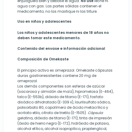
enjuáguelo bien y bébase el agua.
No use
leche ni
agua con gas. Las partes sólidas contienen el
medicamento; no las mastique ni las triture.
Uso en niños y adolescentes
Los niños y adolescentes menores de 18 años no
deben tomar este medicamento.
Contenido del envase e información adicional
Composición de
Omekaste
El principio activo es omeprazol. Omekaste cápsulas
duras gastrorresistentes contiene 20 mg de
omeprazol.
Los demás componentes son esferas de azúcar
(sacarosa y almidón de maíz), hipromelosa (E-464),
talco (E-553b), dióxido de titanio (E-171), fosfato
disódico dihidratado (E-339 ii), laurilsulfato sódico,
polisorbato 80, copolímero de ácido metacrílico y
acrilato etilo, citrato de trietilo (E-1505).
Cápsula:
gelatina, dióxido de titanio (E-171), tinta de impresión
(óxido de hierro negro (E-172), hidróxido de potasio,
alcohol etílico, alcohol isopropílico, propilenglicol,