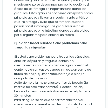
contienen gránulos recubiertos que impiden que el
medicamento se descomponga por la acción del
ácido del estómago. Es importante no dañar los
gránulos. Estos gránulos contienen omeprazol como
principio activo y llevan un recubrimiento entérico
que les protege y evita que se rompan cuando
pasan por el estómago. Los gránulos liberan el
principio activo en el intestino, donde es absorbido
por el organismo para obtener un efecto.
Qué debe hacer si usted tiene problemas para
tragar las cápsulas
Si usted tiene problemas para tragar las cápsulas:
Abra las cápsulas y trague el contenido
directamente con medio vaso de agua o vierta el
contenido en un vaso de agua sin gas, un zumo de
frutas ácido (p. ej., manzana, naranja o piña) o
compota de manzana.
Agite siempre la mezcla justo antes de beberla (la
mezcla no será transparente). A continuación,
bébase la mezcla inmediatamente o en el plazo de
30 minutos.
Para asegurarse de que se ha tomado todo el
medicamento, llene el vaso de agua hasta la mitad,