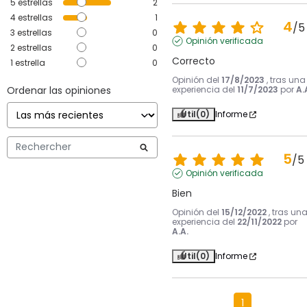
5
estrellas
2
4
estrellas
1
4
/
5
3
estrellas
0
Opinión verificada
2
estrellas
0
Correcto
1
estrella
0
Opinión del
17/8/2023
, tras una
Ordenar las opiniones
experiencia del
11/7/2023
por
A.
Útil
(0)
Informe
5
/
5
Opinión verificada
Bien
Opinión del
15/12/2022
, tras un
experiencia del
22/11/2022
por
A.A.
Útil
(0)
Informe
1