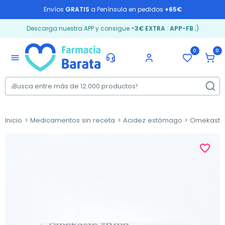
Envíos
GRATIS
a Península en pedidos
+65€
Descarga nuestra APP y consigue
-3€ EXTRA
:
APP-FB
;)
0
0
menu
Inicio
Medicamentos sin receta
Acidez estómago
Omekaste 
favorite_border