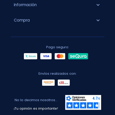
expand_more
Información
expand_more
Compra
Pago seguro:
Envíos realizados con:
No lo decimos nosotros...
¡Tu opinión es importante!