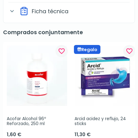
Ficha técnica
expand_more
Comprados conjuntamente
Regalo
favorite_border
favorite_border
Acofar Alcohol 96º 
Arcid acidez y reflujo, 24 
Reforzado, 250 ml
sticks
1,60 €
11,30 €