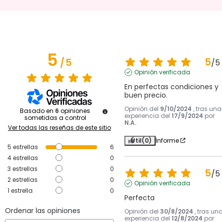
5
5
/
5
/
5
Opinión verificada
En perfectas condiciones y 
buen precio.
Opinión del
9/10/2024
, tras una
Basado en
6
opiniones
experiencia del
17/9/2024
por
sometidas a control
N.A.
Ver todas las reseñas de este sitio
Útil
(0)
Informe
5
estrellas
6
4
estrellas
0
3
estrellas
0
5
/
5
2
estrellas
0
Opinión verificada
1
estrella
0
Perfecta
Ordenar las opiniones
Opinión del
30/8/2024
, tras un
experiencia del
12/8/2024
por