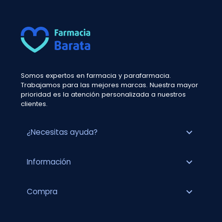
Somos expertos en farmacia y parafarmacia.
Trabajamos para las mejores marcas. Nuestra mayor
prioridad es la atención personalizada a nuestros
clientes.
expand_more
¿Necesitas ayuda?
expand_more
Información
expand_more
Compra