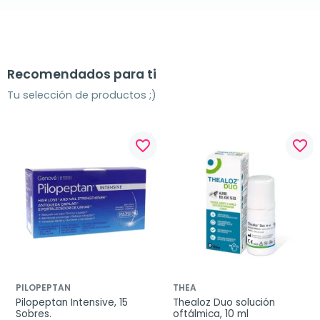
Recomendados para ti
Tu selección de productos ;)
favorite_border
favorite_border
PILOPEPTAN
THEA
Pilopeptan Intensive, 15 
Thealoz Duo solución 
Sobres.
oftálmica, 10 ml