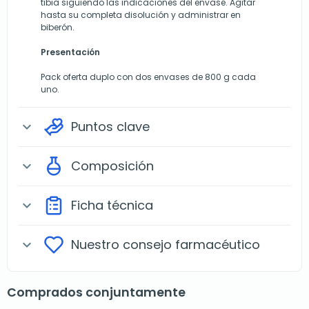
tibia siguiendo las indicaciones del envase. Agitar
hasta su completa disolución y administrar en
biberón.
Presentación
Pack oferta duplo con dos envases de 800 g cada
uno.
Puntos clave
expand_more
Composición
expand_more
Ficha técnica
expand_more
Nuestro consejo farmacéutico
expand_more
Comprados conjuntamente