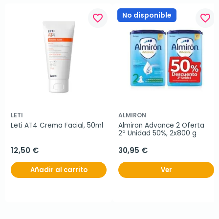
No disponible
favorite_border
favorite_border
LETI
ALMIRON
Leti AT4 Crema Facial, 50ml
Almiron Advance 2 Oferta 
2ª Unidad 50%, 2x800 g
12,50 €
30,95 €
Añadir al carrito
Ver