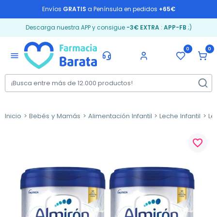
Envíos
GRATIS
a Península en pedidos
+65€
Descarga nuestra APP y consigue
-3€ EXTRA
:
APP-FB
;)
0
0
menu
Inicio
Bebés y Mamás
Alimentación Infantil
Leche Infantil
Le
favorite_border