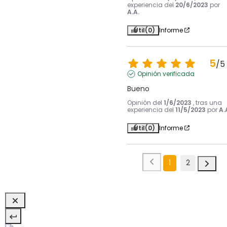
experiencia del
20/6/2023
por
A.A.
Útil
(0)
Informe
5
/
5
Opinión verificada
Bueno
Opinión del
1/6/2023
, tras una
experiencia del
11/5/2023
por
A.
Útil
(0)
Informe
1
2