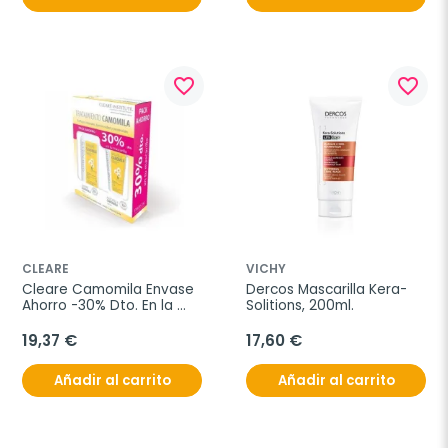
favorite_border
favorite_border
CLEARE
VICHY
Cleare Camomila Envase 
Dercos Mascarilla Kera-
Ahorro -30% Dto. En la 
Solitions, 200ml.
mascarilla
19,37 €
17,60 €
Añadir al carrito
Añadir al carrito