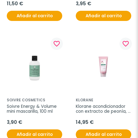
100 ml
11,50 €
3,95 €
Añadir al carrito
Añadir al carrito
favorite_border
favorite_border
SOIVRE COSMETICS
KLORANE
Soivre Energy & Volume 
Klorane acondicionador 
mini mascarilla, 100 ml
con extracto de peonía, 
150ml
3,90 €
14,95 €
Añadir al carrito
Añadir al carrito