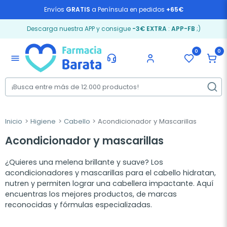
Envíos
GRATIS
a Península en pedidos
+65€
Descarga nuestra APP y consigue
-3€ EXTRA
:
APP-FB
;)
0
0
menu
Inicio
Higiene
Cabello
Acondicionador y Mascarillas
Acondicionador y mascarillas
¿Quieres una melena brillante y suave? Los
acondicionadores y mascarillas para el cabello hidratan,
nutren y permiten lograr una cabellera impactante. Aquí
encuentras los mejores productos, de marcas
reconocidas y fórmulas especializadas.