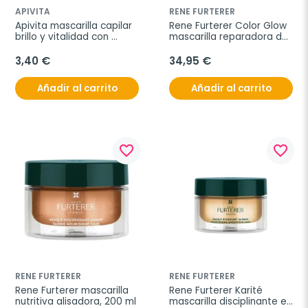
APIVITA
RENE FURTERER
Apivita mascarilla capilar 
Rene Furterer Color Glow 
brillo y vitalidad con 
mascarilla reparadora del 
naranja, 20 ml
brillo, 200 ml
3,40 €
34,95 €
Añadir al carrito
Añadir al carrito
favorite_border
favorite_border
RENE FURTERER
RENE FURTERER
Rene Furterer mascarilla 
Rene Furterer Karité 
nutritiva alisadora, 200 ml
mascarilla disciplinante e 