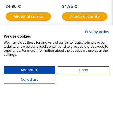
hidratante, 200 ml
34,95 €
34,95 €
Añadir al carrito
Añadir al carrito
Privacy policy
We use cookies
favorite_border
favorite_border
We may place these for analysis of our visitor data, to improve our
website, show personalised content and to give you a great website
experience. For more information about the cookies we use open the
settings.
Accept all
Deny
No, adjust
RENE FURTERER
RENE FURTERER
Rene Furterer Absolue 
Rene Furter Keratine 
Keratine Mascarillas, 
Mascarillas 
200ml.
Regeneradora, 200ml.
41,95 €
36,85 €