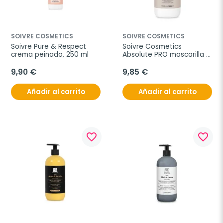
SOIVRE COSMETICS
SOIVRE COSMETICS
Soivre Pure & Respect 
Soivre Cosmetics 
crema peinado, 250 ml
Absolute PRO mascarilla 
reconstructora, 500 ml
9,90 €
9,85 €
Añadir al carrito
Añadir al carrito
favorite_border
favorite_border