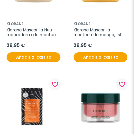
KLORANE
KLORANE
Klorane Mascarilla Nutri-
Klorane Mascarilla 
reparadora a la manteca 
manteca de mango, 150 
de Cupuaçu BIO, 150 ml
ml
28,95 €
28,95 €
Añadir al carrito
Añadir al carrito
favorite_border
favorite_border