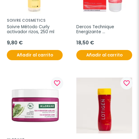
SOIVRE COSMETICS
Soivre Método Curly 
Dercos Technique 
activador rizos, 250 ml
Energizante 
Acondicionador Fort 150ml
9,80 €
18,50 €
Añadir al carrito
Añadir al carrito
favorite_border
favorite_border