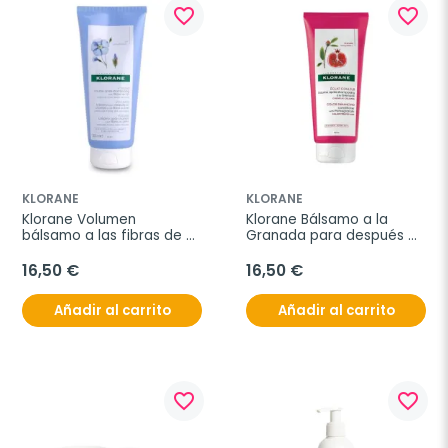
favorite_border
favorite_border
KLORANE
KLORANE
Klorane Volumen 
Klorane Bálsamo a la 
bálsamo a las fibras de 
Granada para después 
lino, 200 ml
del champú, 200 ml
16,50 €
16,50 €
Añadir al carrito
Añadir al carrito
favorite_border
favorite_border