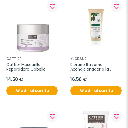
favorite_border
favorite_border
CATTIER
KLORANE
Cattier Mascarilla 
Klorane Bálsamo 
Reparadora Cabello 
Acondicionador a la 
Seco, 200ml.
manteca de cupuaçu, 
200ml.
14,50 €
16,50 €
Añadir al carrito
Añadir al carrito
favorite_border
favorite_border