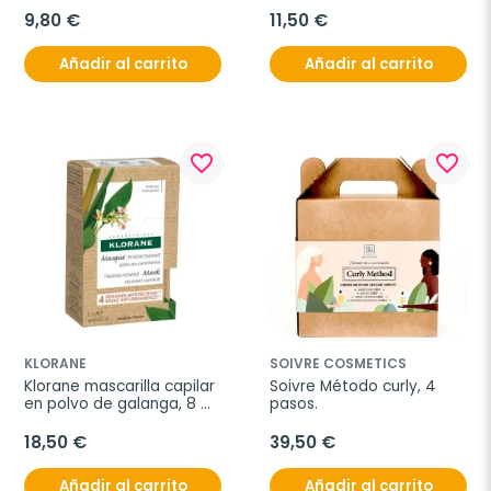
9,80 €
11,50 €
Añadir al carrito
Añadir al carrito
favorite_border
favorite_border
KLORANE
SOIVRE COSMETICS
Klorane mascarilla capilar 
Soivre Método curly, 4 
en polvo de galanga, 8 
pasos.
sobres
18,50 €
39,50 €
Añadir al carrito
Añadir al carrito