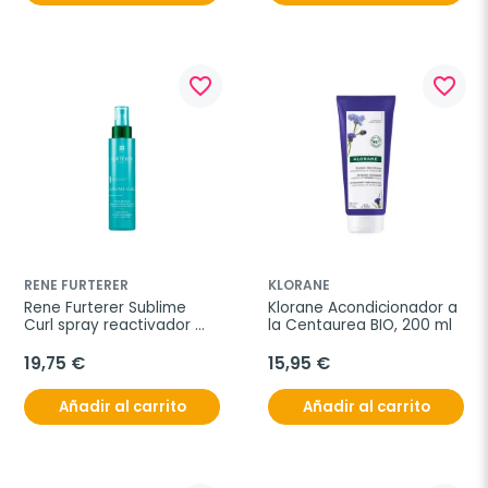
favorite_border
favorite_border
RENE FURTERER
KLORANE
Rene Furterer Sublime 
Klorane Acondicionador a 
Curl spray reactivador 
la Centaurea BIO, 200 ml
rizos sin aclarado, 150 ml
19,75 €
15,95 €
Añadir al carrito
Añadir al carrito