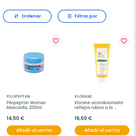
Ordenar
Filtrar por
favorite_border
favorite_border
PILOPEPTAN
KLORANE
Pilopeptan Woman 
Klorane acondicionador 
Mascarilla, 200ml.
reflejos rubios a la 
Camomila, 200 ml
14,50 €
16,50 €
Añadir al carrito
Añadir al carrito