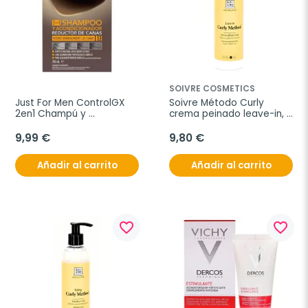
SOIVRE COSMETICS
Just For Men ControlGX 
Soivre Método Curly 
2en1 Champú y 
crema peinado leave-in, 
Acondicionador Reductor 
250 ml.
de Canas, 118 ml
9,99 €
9,80 €
Añadir al carrito
Añadir al carrito
favorite_border
favorite_border