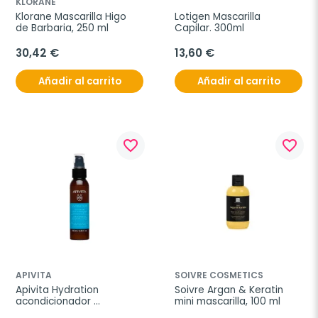
KLORANE
Klorane Mascarilla Higo 
Lotigen Mascarilla 
de Barbaria, 250 ml
Capilar. 300ml
30,42 €
13,60 €
Añadir al carrito
Añadir al carrito
favorite_border
favorite_border
APIVITA
SOIVRE COSMETICS
Apivita Hydration 
Soivre Argan & Keratin 
acondicionador 
mini mascarilla, 100 ml
hidratante sin aclarado, 