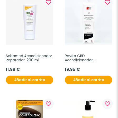
favorite_border
favorite_border
Sebamed Acondicionador 
Revita CBD 
Reparador, 200 ml.
Acondicionador 
Estimulante Cabello, 205 
ml.
11,99 €
19,95 €
Añadir al carrito
Añadir al carrito
favorite_border
favorite_border