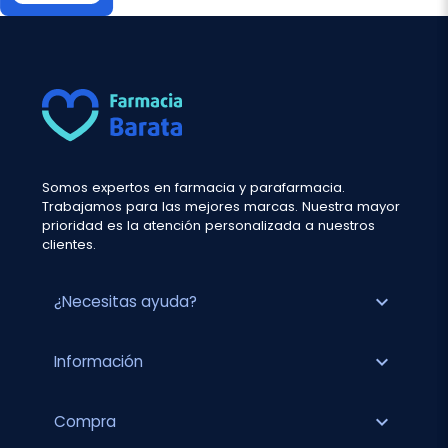
Somos expertos en farmacia y parafarmacia.
Trabajamos para las mejores marcas. Nuestra mayor
prioridad es la atención personalizada a nuestros
clientes.
expand_more
¿Necesitas ayuda?
expand_more
Información
expand_more
Compra