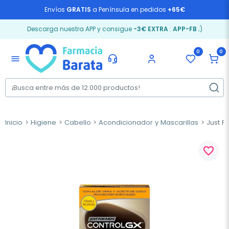
Envíos
GRATIS
a Península en pedidos
+65€
Descarga nuestra APP y consigue
-3€ EXTRA
:
APP-FB
;)
0
0
menu
Inicio
Higiene
Cabello
Acondicionador y Mascarillas
Just F
favorite_border