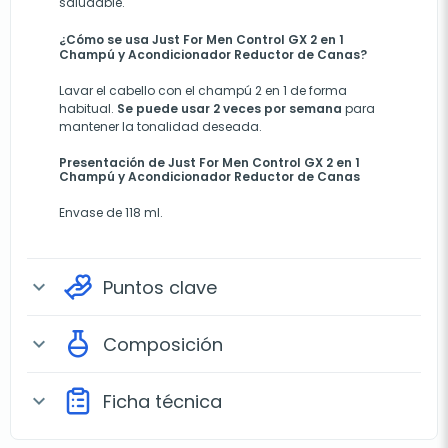
saludable.
¿Cómo se usa Just For Men Control GX 2 en 1
Champú y Acondicionador Reductor de Canas?
Lavar el cabello con el champú 2 en 1 de forma
habitual.
Se puede usar 2 veces por semana
para
mantener la tonalidad deseada.
Presentación de Just For Men Control GX 2 en 1
Champú y Acondicionador Reductor de Canas
Envase de 118 ml.
Puntos clave
expand_more
Composición
expand_more
Ficha técnica
expand_more