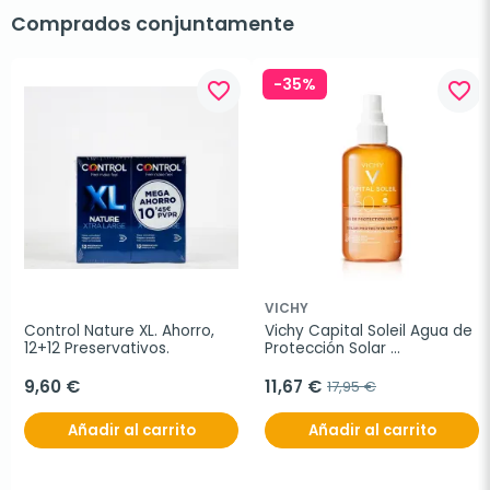
Comprados conjuntamente
-35%
favorite_border
favorite_border
VICHY
Control Nature XL. Ahorro, 
Vichy Capital Soleil Agua de 
12+12 Preservativos.
Protección Solar 
Luminosidad SPF50, 200ml.
9,60 €
11,67 €
17,95 €
Añadir al carrito
Añadir al carrito