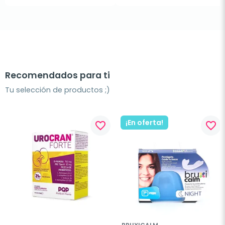
Recomendados para ti
Tu selección de productos ;)
¡En oferta!
favorite_border
favorite_border