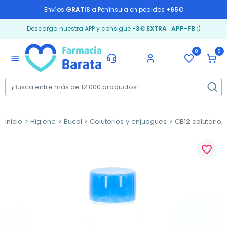
Envíos
GRATIS
a Península en pedidos
+65€
Descarga nuestra APP y consigue
-3€ EXTRA
:
APP-FB
;)
0
0
menu
Inicio
Higiene
Bucal
Colutorios y enjuagues
CB12 colutorio, 
favorite_border