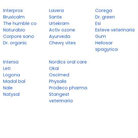
Interprox
Lavera
Corega
Bruxicalm
Sante
Dr. green
The humble co
Urtekram
Esi
Naturabio
Activ ozone
Esteve veterinaria
Corpore sano
Ayurveda
Gum
Dr. organic
Chewy vites
Heliosar
spagyrica
Intersa
Nordics oral care
Leti
Okal
Logona
Oscimed
Madal bal
Physalis
Nale
Prodeco pharma
Natysal
Stangest
veterinaria