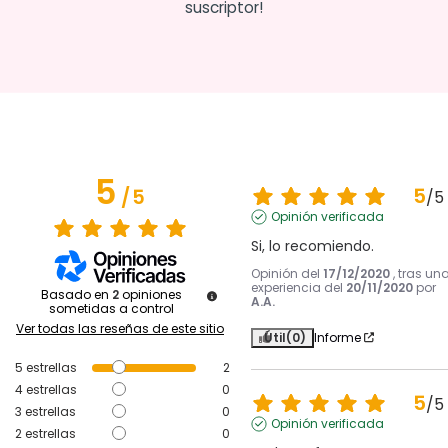
suscriptor!
5
5
/
5
/
5
Opinión verificada
Si, lo recomiendo.
Opinión del
17/12/2020
, tras un
experiencia del
20/11/2020
por
Basado en
2
opiniones
A.A.
sometidas a control
Ver todas las reseñas de este sitio
Útil
(0)
Informe
5
estrellas
2
4
estrellas
0
5
/
5
3
estrellas
0
Opinión verificada
2
estrellas
0