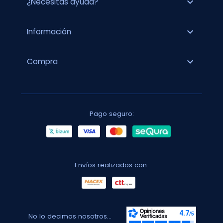
expand_more
¿Necesitas ayuda?
expand_more
Información
expand_more
Compra
Pago seguro:
Envíos realizados con:
No lo decimos nosotros...