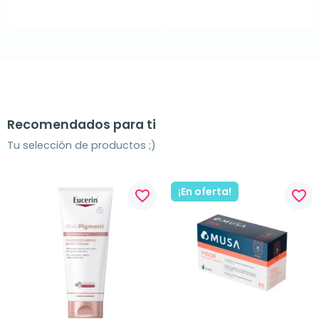
Recomendados para ti
Tu selección de productos ;)
¡En oferta!
favorite_border
favorite_border