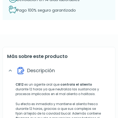
Pago 100% seguro garantizado
Más sobre este producto
Descripción
expand_more
CB12
es un agente oral que
controla el aliento
durante 12 horas ya que neutraliza las sustancias y
procesos implicados en el mal aliento o halitosis.
Su efecto es inmediato y mantiene el aliento fresco
durante 12 horas, gracias a que sus complejos se
fijan al tejido de la cavidad bucal. Además contiene