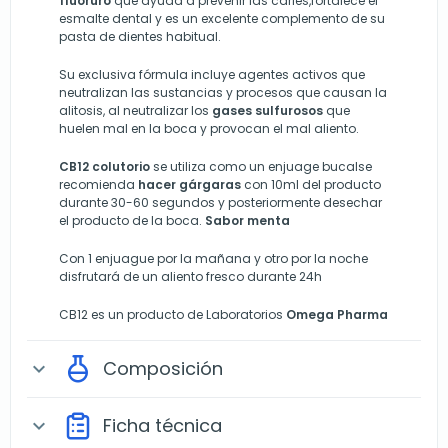
fluoruro
que ayuda a prevenir las caries,fortalece el
esmalte dental y es un excelente complemento de su
pasta de dientes habitual.
Su exclusiva fórmula incluye agentes activos que
neutralizan las sustancias y procesos que causan la
alitosis, al neutralizar los
gases sulfurosos
que
huelen mal en la boca y provocan el mal aliento.
CB12 colutorio
se utiliza como un enjuage bucalse
recomienda
hacer gárgaras
con 10ml del producto
durante 30-60 segundos y posteriormente desechar
el producto de la boca.
Sabor menta
Con 1 enjuague por la mañana y otro por la noche
disfrutará de un aliento fresco durante 24h
CB12 es un producto de Laboratorios
Omega Pharma
Composición
expand_more
Ficha técnica
expand_more