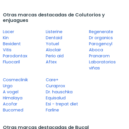
Otras marcas destacadas de Colutorios y
enjuagues
Lacer
Listerine
Regenerate
Kin
Dentaid
Dr organics
Bexident
Yotuel
Parogencyl
Vitis
Aloclair
Aboca
Parodontax
Perio aid
Pranarom
Fluocaril
Aftex
Laboratorios
viñas
Cosmeclinik
Care+
Urgo
Curaprox
A vogel
Dr. hauschka
Himalaya
Equisalud
Acofar
Esi - trepat diet
Bucomed
Farline
Otras marcas destacadas de Bucal