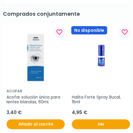
Comprados conjuntamente
No disponible
favorite_border
favorite_border
ACOFAR
Acofar solución única para 
Halita Forte Spray Bucal, 
lentes blandas, 60ml.
15ml
3,40 €
4,95 €
Añadir al carrito
Ver