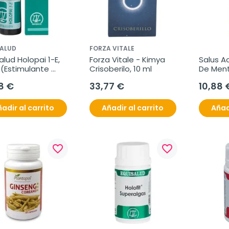
SALUD
FORZA VITALE
alud Holopai 1-E, 
Forza Vitale - Kimya 
Salus Ac
 (Estimulante 
Crisoberilo, 10 ml
De Ment
ma Nervioso 
10 ml
8 €
33,77 €
10,88 
ral)
adir al carrito
Añadir al carrito
Añad
favorite_border
favorite_border