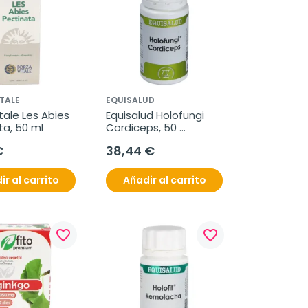
TALE
EQUISALUD
tale Les Abies 
Equisalud Holofungi 
ta, 50 ml
Cordiceps, 50 
Cápsulas
€
38,44 €
ir al carrito
Añadir al carrito
favorite_border
favorite_border