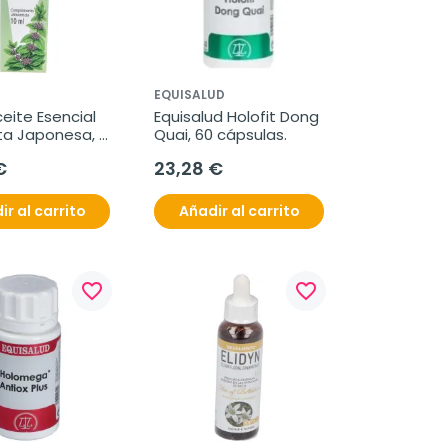
EQUISALUD
eite Esencial 
Equisalud Holofit Dong 
a Japonesa, 
Quai, 60 cápsulas.
€
23,28 €
ir al carrito
Añadir al carrito
favorite_border
favorite_border