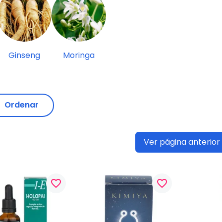
Ginseng
Moringa
Ordenar
Ver página anterior
favorite_border
favorite_border