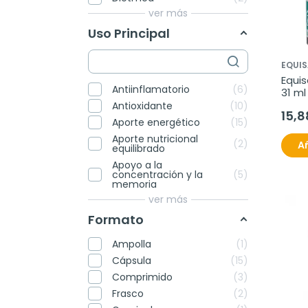
ver más
Uso Principal
EQUI
Equis
Antiinflamatorio
6
31 ml
Siste
Antioxidante
10
15,8
Cent
Aporte energético
15
Aporte nutricional
2
Añ
equilibrado
Apoyo a la
concentración y la
5
memoria
ver más
Formato
Ampolla
1
Cápsula
15
Comprimido
3
Frasco
2