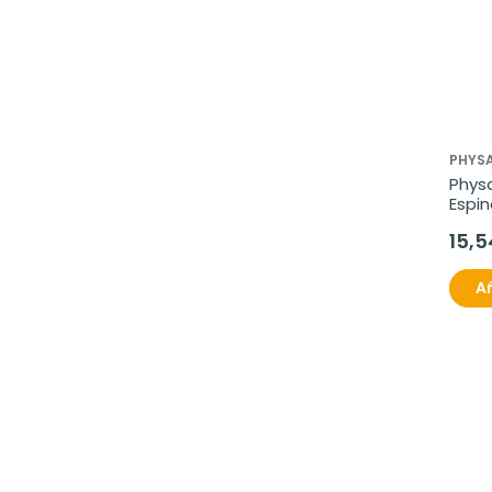
PHYSA
Physa
Espin
(Crat
15,5
Añ