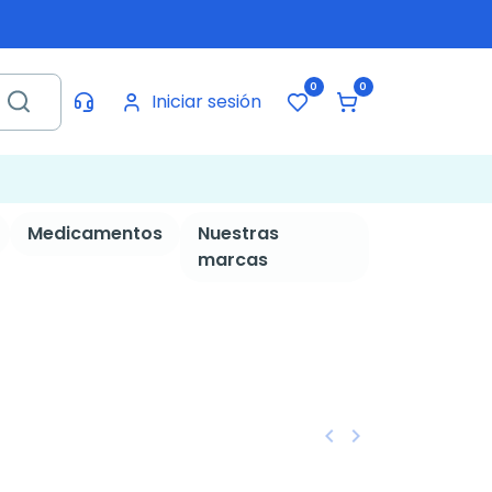
0
0
Iniciar sesión
Medicamentos
Nuestras
marcas
keyboard_arrow_left
keyboard_arrow_right
Anterior
Siguiente