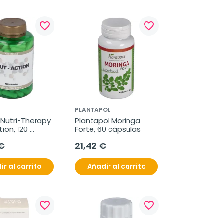
favorite_border
favorite_border
PLANTAPOL
Nutri-Therapy 
Plantapol Moringa 
ion, 120 
Forte, 60 cápsulas
as
€
21,42 €
ir al carrito
Añadir al carrito
favorite_border
favorite_border