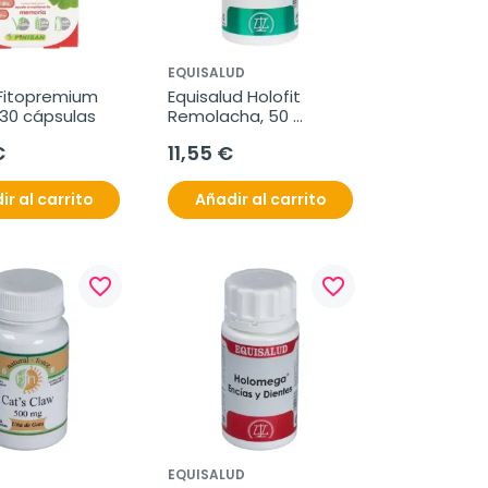
EQUISALUD
 Fitopremium 
Equisalud Holofit 
 30 cápsulas
Remolacha, 50 
cápsulas
€
11,55 €
ir al carrito
Añadir al carrito
favorite_border
favorite_border
EQUISALUD