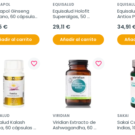
TAPOL
EQUISALUD
EQUISAL
apol Ginseng 
Equisalud Holofit 
Equisal
no, 60 cápsulas 
Superalgas, 50 
Antiox Pl
00 mg
cápsulas
cápsula
5 €
29,11 €
34,91 
adir al carrito
Añadir al carrito
Añad
favorite_border
favorite_border
SALUD
VIRIDIAN
SAKAI
alud Kalash 
Viridian Extracto de 
Sakai C
a, 60 cápsulas 
Ashwagandha, 60 
Indias, 1
00 mg.
Cápsulas Bio
compri