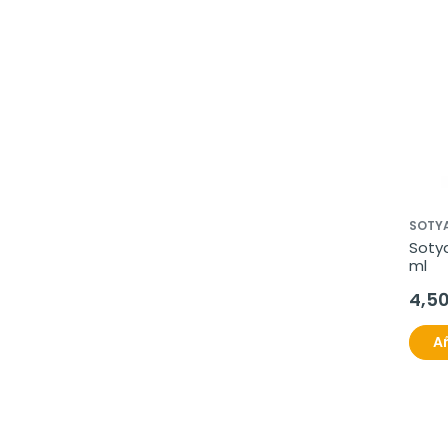
SOTY
Sotya
ml
4,5
Añ