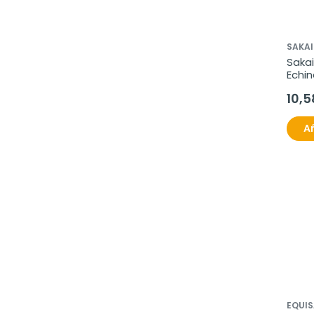
SAKAI
Sakai
Echin
cáps
10,5
Añ
EQUI