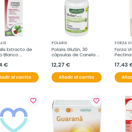
LIS
POLARIS
FORZA VI
lis Extracto de 
Polaris GluSin, 30 
Forza Vi
o Blanco 
cápsulas de Canela + 
Pectina
aegus), 100 ml
Magnesio (600 mg)
4 €
12,27 €
17,43 
adir al carrito
Añadir al carrito
Añad
favorite_border
favorite_border