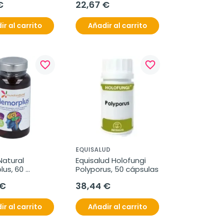
€
22,67 €
ir al carrito
Añadir al carrito
favorite_border
favorite_border
EQUISALUD
atural 
Equisalud Holofungi 
us, 60 
Polyporus, 50 cápsulas
as
 €
38,44 €
ir al carrito
Añadir al carrito