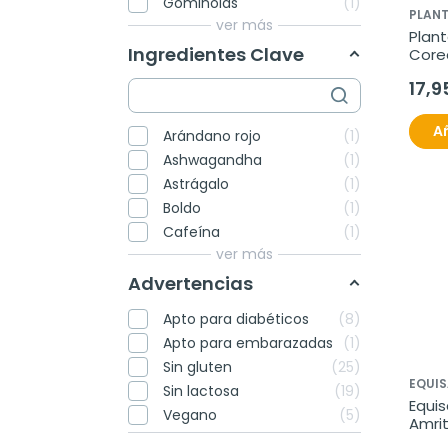
Gominolas
1
PLAN
ver más
Plant
Ingredientes Clave
Corea
de 5
17,9
Añ
Arándano rojo
1
Ashwagandha
1
Astrágalo
1
Boldo
1
Cafeína
1
ver más
Advertencias
Apto para diabéticos
8
Apto para embarazadas
1
Sin gluten
25
EQUI
Sin lactosa
19
Equis
Vegano
5
Amrit
de 7