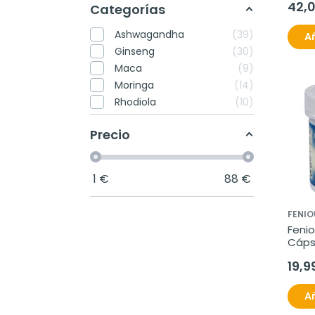
42,
Categorías
Ashwagandha
39
Añ
Ginseng
30
Maca
9
Moringa
14
Rhodiola
10
Precio
1
€
88
€
FENIO
Fenio
Cáps
19,9
Añ