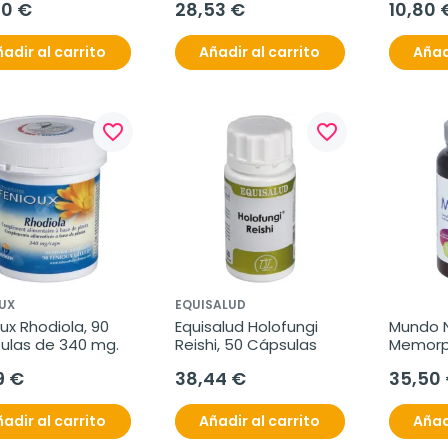
00 €
28,53 €
10,80 
adir al carrito
Añadir al carrito
Añad
favorite_border
favorite_border
UX
EQUISALUD
ux Rhodiola, 90 
Equisalud Holofungi 
Mundo N
ulas de 340 mg.
Reishi, 50 Cápsulas
Memorpl
Cápsul
9 €
38,44 €
35,50
adir al carrito
Añadir al carrito
Añad