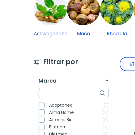
Ashwagandha
Maca
Rhodiola
Filtrar por
Marca
Adaptoheal
1
Alma Home
2
Artemis Bio
3
Biotona
2
Dietmed
2