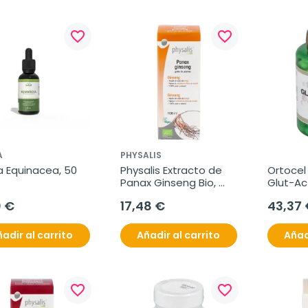
favorite_border
favorite_border
A
PHYSALIS
 Equinacea, 50 
Physalis Extracto de 
Ortocel 
Panax Ginseng Bio, 
Glut-Act
100 ml
Cápsul
0 €
17,48 €
43,37 
adir al carrito
Añadir al carrito
Añad
favorite_border
favorite_border