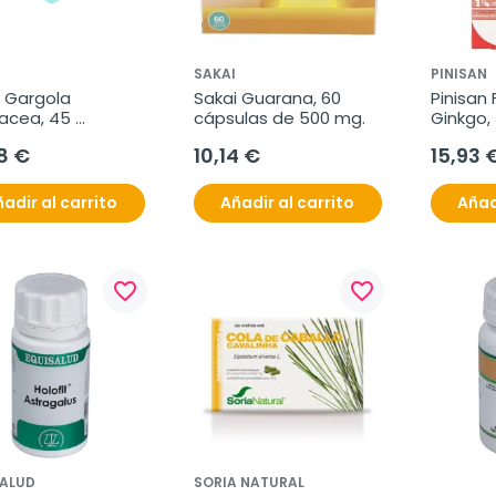
SAKAI
PINISAN
 Gargola 
Sakai Guarana, 60 
Pinisan
acea, 45 
cápsulas de 500 mg.
Ginkgo,
ulas
8 €
10,14 €
15,93 
adir al carrito
Añadir al carrito
Añad
favorite_border
favorite_border
SALUD
SORIA NATURAL