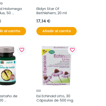
UD
ud Holomega 
Elidyn Star Of 
us, 50 
Bethlehem, 20 ml
s
€
17,14 €
ir al carrito
Añadir al carrito
favorite_border
favorite_border
ESI
astaño de 
Esi Echinaid Urto, 30 
00 
Cápsulas de 500 mg.
midos