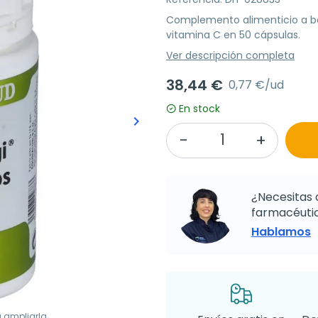
Complemento alimenticio a ba
vitamina C en 50 cápsulas.
Ver descripción completa
38,44 €
0,77 €/ud
En stock
keyboard_arrow_right
Siguiente
¿Necesitas 
farmacéutic
Hablamos
a ampliarla