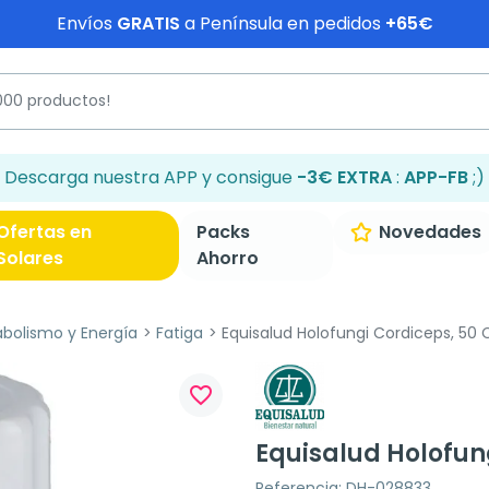
Envíos
GRATIS
a Península en pedidos
+65€
Descarga nuestra APP y consigue
-3€ EXTRA
:
APP-FB
;)
Ofertas en
Packs
Novedades
Solares
Ahorro
bolismo y Energía
Fatiga
Equisalud Holofungi Cordiceps, 50 
favorite_border
Equisalud Holofun
Referencia: DH-028833