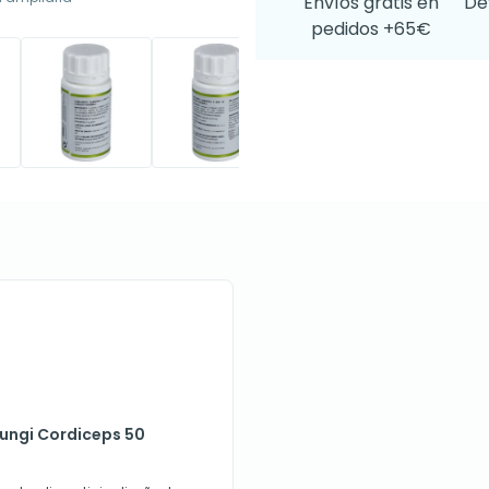
Envíos gratis en
De
pedidos +65€
fungi Cordiceps 50