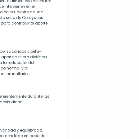
ento alimenticio diseñado
 intervienen en el
ológica, dentro de una
acto seco de Cordyceps
 para contribuir al aporte
 polisacáridos y beta-
aporte de fibra dietética.
a la reducción del
ico normal y al
ma inmunitario.
referentemente durante las
dosis diaria
 variada y equilibrada.
 recomendado en caso de