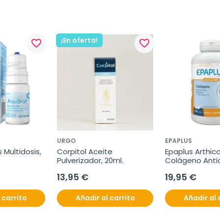
¡En oferta!
favorite_border
favorite_border
URGO
EPAPLUS
Multidosis, 
Corpitol Aceite 
Epaplus Arthica
Pulverizador, 20ml.
Colágeno Antio
Magnesio + Ác. 
13,95 €
19,95 €
Hialurónico, 448
comprimidos
 carrito
Añadir al carrito
Añadir al 