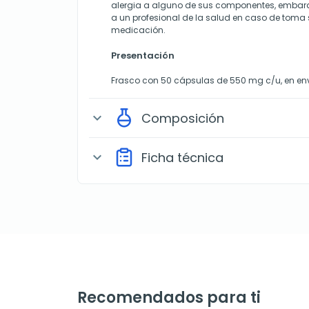
alergia a alguno de sus componentes, embara
a un profesional de la salud en caso de toma
medicación.
Presentación
Frasco con 50 cápsulas de 550 mg c/u, en en
Composición
expand_more
Ficha técnica
expand_more
Recomendados para ti