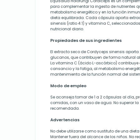
Equisalud Holofungi Cordiceps es un complem
para complementar la ingesta de nutrientes que
metabolismo energético y en la función inmun
dieta equilibrada. Cada cápsula aporta extr
sinensis (ratio 4:1) y vitamina C, seleccionados
nutricional diario.
Propiedades de sus ingredientes
El extracto seco de Cordyceps sinensis aporta
glucanos, que contribuyen de forma natural al 
La vitamina C (ácido L-ascórbico) contribuye 
cansancio y la fatiga, al metabolismo energét
mantenimiento de la función normal del siste
Modo de empleo
Se aconseja tomar de 1 a 2 cápsulas al día, p
comidas, con un vaso de agua. No superar la 
recomendada.
Advertencias
No debe utilizarse como sustituto de una dieta
Mantener fuera del alcance de los niños. No