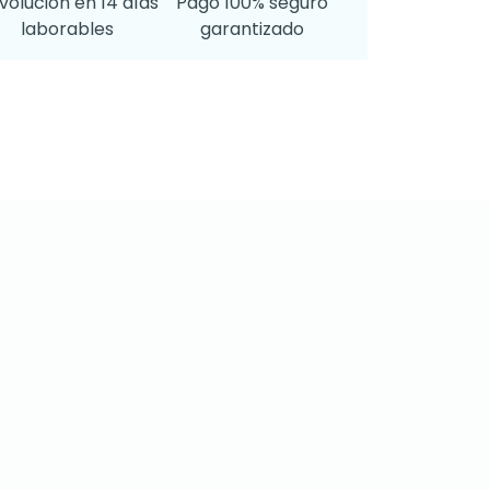
volución en 14 días
Pago 100% seguro
laborables
garantizado