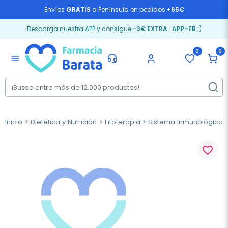
Envíos
GRATIS
a Península en pedidos
+65€
Descarga nuestra APP y consigue
-3€ EXTRA
:
APP-FB
;)
0
0
menu
Inicio
Dietética y Nutrición
Fitoterapia
Sistema Inmunológico 
favorite_border