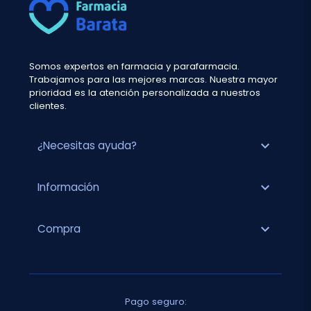
Somos expertos en farmacia y parafarmacia.
Trabajamos para las mejores marcas. Nuestra mayor
prioridad es la atención personalizada a nuestros
clientes.
expand_more
¿Necesitas ayuda?
expand_more
Información
expand_more
Compra
Pago seguro: