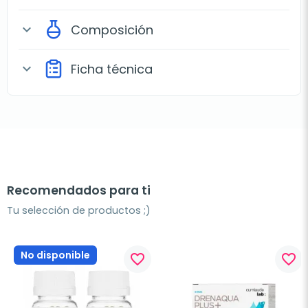
Composición
expand_more
Ficha técnica
expand_more
Recomendados para ti
Tu selección de productos ;)
No disponible
favorite_border
favorite_border