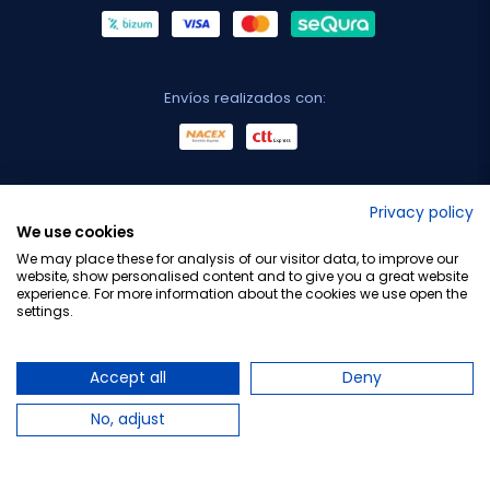
Envíos realizados con:
No lo decimos nosotros...
Privacy policy
We use cookies
¡Tu opinión es importante!
We may place these for analysis of our visitor data, to improve our
website, show personalised content and to give you a great website
experience. For more information about the cookies we use open the
settings.
Copyright © 2010-2026 Farmacia Barata S.L. Todos los
derechos reservados.
Accept all
Deny
No, adjust