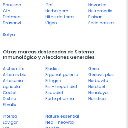
Bonusan
Ghf
Novadiet
Cfn
Herbalgem
Nutramedix
Dietmed
Hifas da terra
Pinisan
Drasanvi
Ifigen
Soria natural
Sotya
Otras marcas destacadas de Sistema
Inmunológico y Afecciones Generales
Alchemlife
Eladiet
Gerio
Artemis bio
Ergonat galenic
Geriovit plus
Artesania
Erlingen
Herbovita
agricola
Esi - trepat diet
Herdibel
Codiet
Espadiet
Himalaya
D shila
Forte pharma
Holistica
El valle
Intersa
Nature essential
Lavigor
Neo - neovital