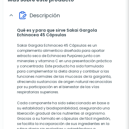
Descripción
expand_more
Qué es y para que sirve Sakai Gargola
Echinacea 45 Cápsulas
Sakai Gargola Echinacea 45 Cápsulas es un
complemento alimenticio diseñado para aportar
extracto seco de Echinacea Purpúrea junto con
minerales y vitamina C en una presentación práctica
y concentrada. Este producto ha sido formulado
para complementar la dieta diaria y contribuir a las
funciones normales de las mucosas de la garganta,
ofreciendo sustancias de origen natural reconocidas
por su participación en el bienestar de las vías
respiratorias superiores.
Cada componente ha sido seleccionado en base a
su estabilidad y biodisponibilidad, asegurando una
liberación gradual de los nutrientes al organismo.
Gracias a su formato en cápsulas de fácil ingestión,
se facilita la incorporación de sus ingredientes en la
rutina diaria sin molestias y adaptándose a