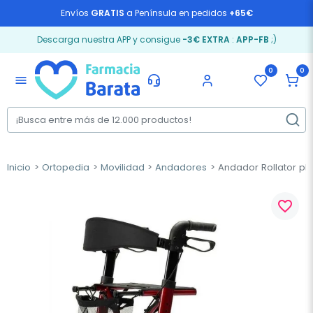
Envíos
GRATIS
a Península en pedidos
+65€
Descarga nuestra APP y consigue
-3€ EXTRA
:
APP-FB
;)
0
0
menu
Inicio
Ortopedia
Movilidad
Andadores
Andador Rollator ple
favorite_border