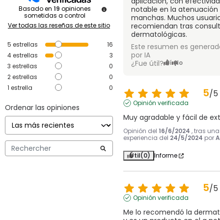
aplicación, con efectivid
Basado en
19
opiniones
notable en la atenuación
sometidas a control
manchas. Muchos usuario
Ver todas las reseñas de este sitio
recomiendan tras consul
dermatológicas.
5
estrellas
16
Este resumen es generad
por IA
4
estrellas
3
¿Fue útil?
Sí
No
3
estrellas
0
2
estrellas
0
1
estrella
0
5
/
5
Opinión verificada
Ordenar las opiniones
Muy agradable y fácil de ex
Opinión del
16/6/2024
, tras una
experiencia del
24/5/2024
por
A
Útil
(0)
Informe
5
/
5
Opinión verificada
Me lo recomendó la dermat