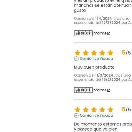
y es un producto en el q noto
manchas se están atenuand
gusta
Opinión del
1/4/2024
, tras una
experiencia del
12/3/2024
por
A.
Útil
(0)
Informe
5
/
5
Opinión verificada
Muy buen producto
Opinión del
11/3/2024
, tras una
experiencia del
16/2/2024
por
A.
Útil
(0)
Informe
5
/
5
Opinión verificada
De momento estamos probá
y parece que va bien