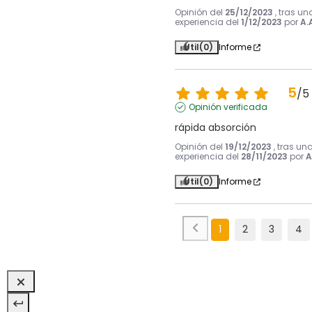
Opinión del
25/12/2023
, tras un
experiencia del
1/12/2023
por
A.
Útil
(0)
Informe
5
/
5
Opinión verificada
rápida absorción
Opinión del
19/12/2023
, tras un
experiencia del
28/11/2023
por
A
Útil
(0)
Informe
1
2
3
4