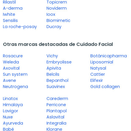
Rilastil
Topicrem
A-derma
Noviderm
Iwhite
Ioox
Sensilis
Biomimetic
La roche-posay
Ducray
Otras marcas destacadas de Cuidado Facial
Rosacure
Vichy
Botánicapharma
Weleda
Embryolisse
Liposomial
Axovital
Apivita
Natysal
Sun system
Belcils
Cattier
Avene
Bepanthol
Elifexir
Neutrogena
Suavinex
Gold collagen
Linatox
Carederm
Himalaya
Perricone
Lavigor
Plantapol
Nuxe
Aslavital
Ayurveda
Integralia
Babé
Klorane