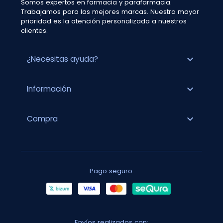
Somos expertos en farmacia y parafarmacia.
Trabajamos para las mejores marcas. Nuestra mayor
prioridad es la atención personalizada a nuestros
clientes.
expand_more
¿Necesitas ayuda?
expand_more
Información
expand_more
Compra
Pago seguro:
Envíos realizados con: