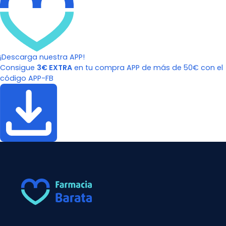
¡Descarga nuestra APP!
Consigue
3€ EXTRA
en tu compra APP de más de 50€ con el
código APP-FB