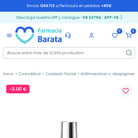
Envíos
GRATIS
a Península en pedidos
+65€
Descarga nuestra APP y consigue
-3€ EXTRA
:
APP-FB
;)
0
0
menu
Inicio
Cosmética
Cuidado Facial
Antimanchas o despigment
-3,00 €
favorite_border