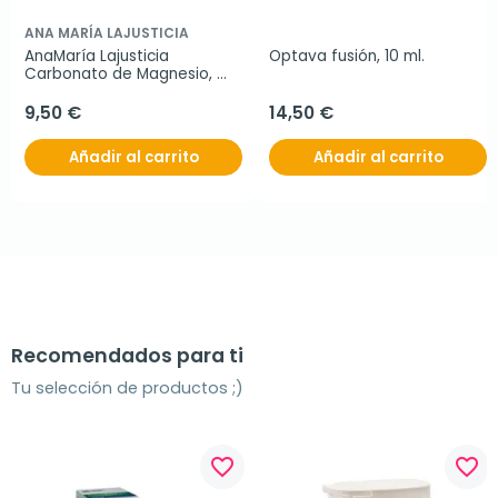
ANA MARÍA LAJUSTICIA
AnaMaría Lajusticia 
Optava fusión, 10 ml.
Carbonato de Magnesio, 
130g
9,50 €
14,50 €
Añadir al carrito
Añadir al carrito
Recomendados para ti
Tu selección de productos ;)
favorite_border
favorite_border