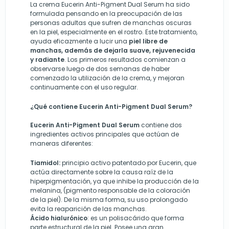
La crema
Eucerin Anti-Pigment Dual Serum ha sido
formulada pensando en la preocupación de las
personas adultas que sufren de manchas oscuras
en la piel, especialmente en el rostro. Este tratamiento,
ayuda eficazmente a lucir
una
piel libre de
manchas, además de dejarla suave, rejuvenecida
y radiante
.
Los primeros resultados comienzan a
observarse luego de dos semanas de haber
comenzado la utilización de la crema, y mejoran
continuamente con el uso regular.
¿Qué contiene Eucerin Anti-Pigment Dual Serum?
Eucerin Anti-Pigment Dual Serum
contiene dos
ingredientes activos principales que actúan de
maneras diferentes:
Tiamidol:
principio activo patentado por Eucerin, que
actúa directamente sobre la causa raíz de la
hiperpigmentación, ya que inhibe la producción de la
melanina, (pigmento responsable de la coloración
de la piel). De la misma forma, su uso prolongado
evita la reaparición de las manchas.
Ácido hialurónico
: es un polisacárido que forma
parte estructural de la piel. Posee una gran