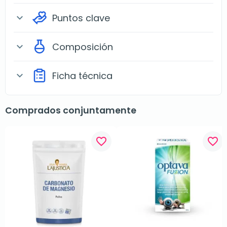
Puntos clave
expand_more
Composición
expand_more
Ficha técnica
expand_more
Comprados conjuntamente
favorite_border
favorite_border