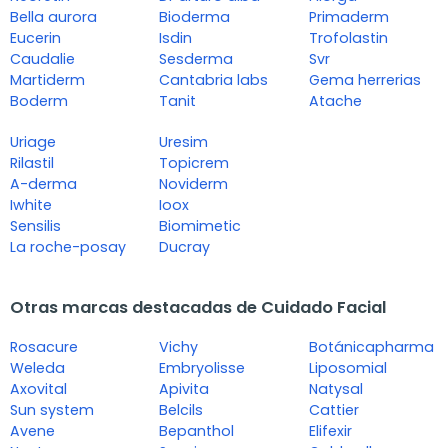
Bella aurora
Bioderma
Primaderm
Eucerin
Isdin
Trofolastin
Caudalie
Sesderma
Svr
Martiderm
Cantabria labs
Gema herrerias
Boderm
Tanit
Atache
Uriage
Uresim
Rilastil
Topicrem
A-derma
Noviderm
Iwhite
Ioox
Sensilis
Biomimetic
La roche-posay
Ducray
Otras marcas destacadas de Cuidado Facial
Rosacure
Vichy
Botánicapharma
Weleda
Embryolisse
Liposomial
Axovital
Apivita
Natysal
Sun system
Belcils
Cattier
Avene
Bepanthol
Elifexir