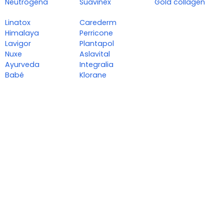
Neutrogena
Suavinex
Gold collagen
Linatox
Carederm
Himalaya
Perricone
Lavigor
Plantapol
Nuxe
Aslavital
Ayurveda
Integralia
Babé
Klorane