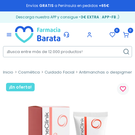
Envíos
GRATIS
a Península en pedidos
+65€
Descarga nuestra APP y consigue
-3€ EXTRA
:
APP-FB
;)
0
0
menu
Inicio
Cosmética
Cuidado Facial
Antimanchas o despigment
¡En oferta!
favorite_border