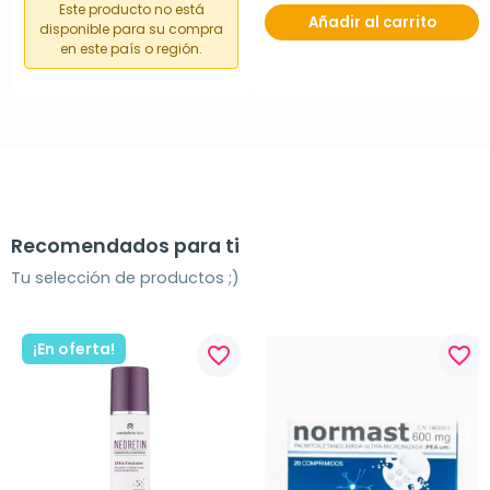
Este producto no está
Añadir al carrito
disponible para su compra
en este país o región.
Recomendados para ti
Tu selección de productos ;)
¡En oferta!
favorite_border
favorite_border