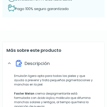
Pago 100% seguro garantizado
Más sobre este producto
Descripción
expand_more
Emulsión ligera apta para todas las pieles y que
ayuda a prevenir y trata pequeñas pigmentaciones y
manchas en la piel.
Faster Melan
crema despigmentante está
formulada con
ácido kojico
, molécula que difumina
manchas solares y lentigos, al tiempo que frena la
aparición de nuevas.