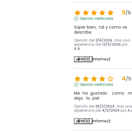
5
/
5
Opinión verificada
Súper bien,  tal y como se 
describe
Opinión del
2/6/2024
, tras una
experiencia del
13/5/2024
por
A.A.
Útil
(0)
Informe
4
/
5
Opinión verificada
Me  ha  gustado    como   me
deja   la  piel
Opinión del
25/3/2024
, tras un
experiencia del
4/3/2024
por
A.
Útil
(0)
Informe