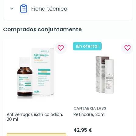
Ficha técnica
expand_more
Comprados conjuntamente
¡En oferta!
favorite_border
favorite_border
CANTABRIA LABS
Antiverrugas isdin colodion, 
Retincare, 30ml
20 ml
42,95 €