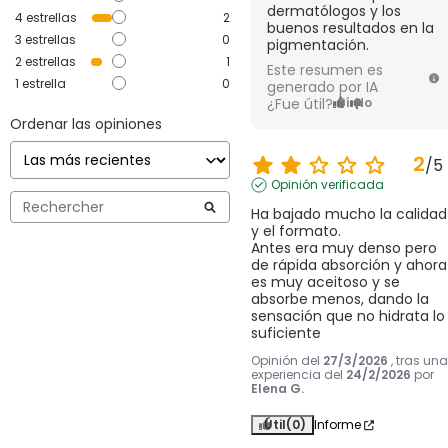
dermatólogos y los
4
estrellas
2
buenos resultados en la
3
estrellas
0
pigmentación.
2
estrellas
1
Este resumen es
1
estrella
0
generado por IA
¿Fue útil?
Sí
No
Ordenar las opiniones
2
/
5
Opinión verificada
Ha bajado mucho la calidad 
y el formato.

Antes era muy denso pero 
de rápida absorción y ahora 
es muy aceitoso y se 
absorbe menos, dando la 
sensación que no hidrata lo 
suficiente
Opinión del
27/3/2026
, tras una
experiencia del
24/2/2026
por
Elena G.
Útil
(0)
Informe