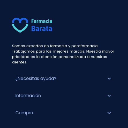
Somos expertos en farmacia y parafarmacia.
Trabajamos para las mejores marcas. Nuestra mayor
prioridad es la atención personalizada a nuestros
clientes.
expand_more
¿Necesitas ayuda?
expand_more
Información
expand_more
Compra