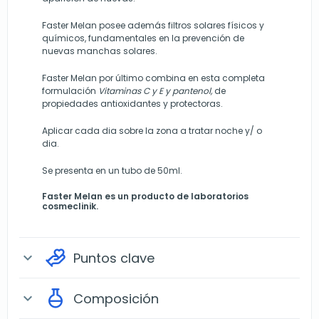
Faster Melan posee además filtros solares físicos y
químicos, fundamentales en la prevención de
nuevas manchas solares.
Faster Melan por último combina en esta completa
formulación
Vitaminas C y E y pantenol,
de
propiedades antioxidantes y protectoras.
Aplicar cada dia sobre la zona a tratar noche y/ o
dia.
Se presenta en un tubo de 50ml.
Faster Melan es un producto de laboratorios
cosmeclinik.
Puntos clave
expand_more
Composición
expand_more