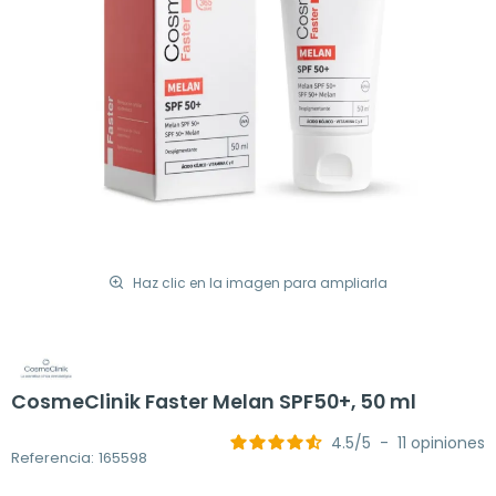
Haz clic en la imagen para ampliarla
CosmeClinik Faster Melan SPF50+, 50 ml
4.5
/
5
-
11
opiniones
Referencia: 165598