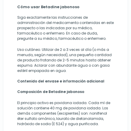
Cómo usar Betadine jabonoso
Siga exactamente las instrucciones de
administración del medicamento contenidas en este
prospecto o las indicadas por su médico,
farmacéutico o enfermero. En caso de duda,
pregunte a su médico, farmacéutico o enfermero.
Uso cutáneo. Utilizar de 2 a 3 veces al día (o más a
menudo, según necesidad), una pequeña cantidad
de producto frotando de 2-5 minutos hasta obtener
espuma. Aclarar con abundante agua o con gasa
estéril empapada en agua.
Contenido del envase e información adicional
Composición de Betadine jabonoso
El principio activo es povidona iodada. Cada ml de
solución contiene 40 mg de povidona iodada. Los
demás componentes (excipientes) son: nonilfenol
éter sulfato amónico, laurato de dietanolamida,
hidróxido de sodio (E 524) y agua purificada.