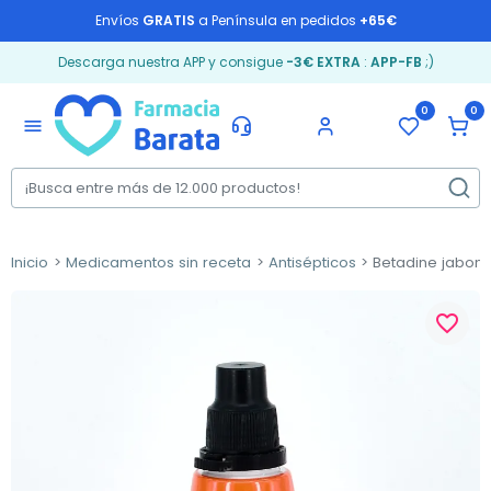
Envíos
GRATIS
a Península en pedidos
+65€
Descarga nuestra APP y consigue
-3€ EXTRA
:
APP-FB
;)
0
0
menu
Inicio
Medicamentos sin receta
Antisépticos
Betadine jabono
favorite_border