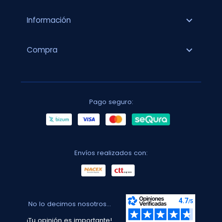
expand_more
Información
expand_more
Compra
Pago seguro:
Envíos realizados con:
No lo decimos nosotros...
¡Tu opinión es importante!