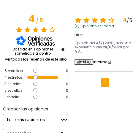
4
4
/
5
/
5
Opinión verificada
bien
Opinión del
4/7/2020
, tras una
experiencia del
28/6/2020
por
Basado en
1
opiniones
A.A.
sometidas a control
Ver todas las reseñas de este sitio
Útil
(0)
Informe
5
estrellas
0
4
estrellas
1
1
3
estrellas
0
2
estrellas
0
1
estrella
0
Ordenar las opiniones