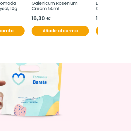
 Pomada 
Galenicum Rosenium 
Lipolac Noche Ge
ysol, 10g
Cream 50ml
Oftalmico 1 tubo
gramos
16,30 €
10,40 €
carrito
Añadir al carrito
Añadir al c