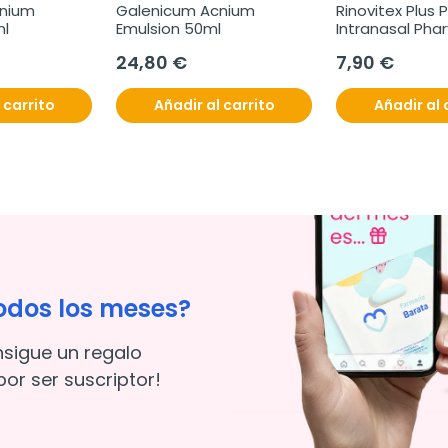
nium 
Galenicum Acnium 
Rinovitex Plus
ml
Emulsion 50ml
Intranasal Phar
24,80 €
7,90 €
 carrito
Añadir al carrito
Añadir al 
odos los meses?
nsigue un regalo
or ser suscriptor!