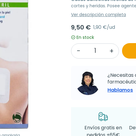
cortes y heridas. Posee agente
Ver descripción completa
9,50 €
1,90 €/ud
En stock
¿Necesitas 
farmacéutic
Hablamos
Envíos gratis en
De
pedidos +65€
a ampliarla