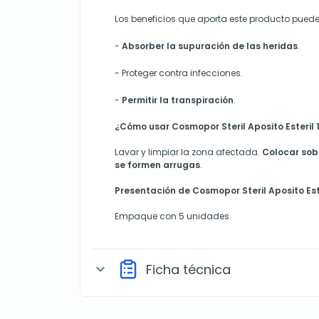
Los beneficios que aporta este producto puede
-
Absorber la supuración de las heridas
.
-
Proteger contra infecciones.
-
Permitir la transpiración
.
¿Cómo usar Cosmopor Steril Aposito Esteril 
Lavar y limpiar la zona afectada.
Colocar sob
se formen arrugas
.
Presentación de Cosmopor Steril Aposito Este
Empaque con 5 unidades.
Ficha técnica
expand_more