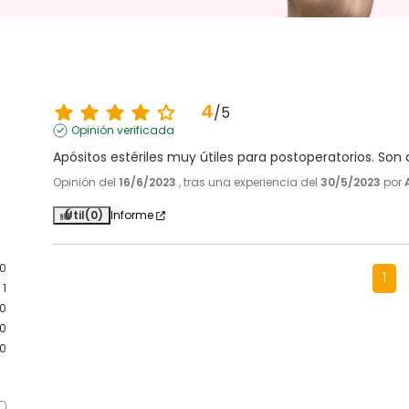
4
/
5
Opinión verificada
Apósitos estériles muy útiles para postoperatorios. Son 
Opinión del
16/6/2023
, tras una experiencia del
30/5/2023
por
Útil
(0)
Informe
0
1
1
0
0
0