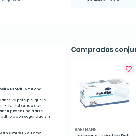
Comprados conju
favorite_border
ito Esteril 15 x 8 cm?
 adhesivo para piel que la
en. Está elaborado con
iseño posee una parte
se adhiere con seguridad sin
HARTMANN
to Esteril 15 x 8 cm?
Hartmann Hydrofilm Roll, 