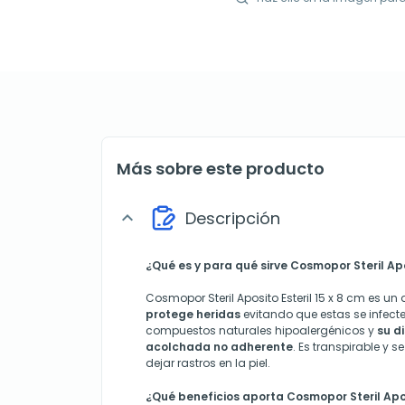
Más sobre este producto
Descripción
expand_more
¿Qué es y para qué sirve Cosmopor Steril Apos
Cosmopor Steril Aposito Esteril 15 x 8 cm es un
protege heridas
evitando que estas se infect
compuestos naturales hipoalergénicos y
su d
acolchada no adherente
. Es transpirable y 
dejar rastros en la piel.
¿Qué beneficios aporta Cosmopor Steril Aposi