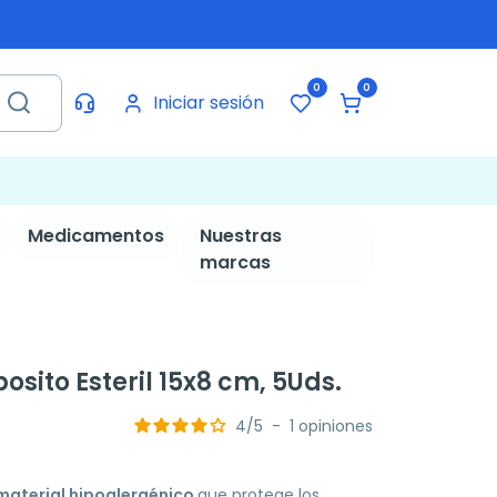
0
0
Iniciar sesión
Medicamentos
Nuestras
marcas
osito Esteril 15x8 cm, 5Uds.
4
/
5
-
1
opiniones
material hipoalergénico
que protege los