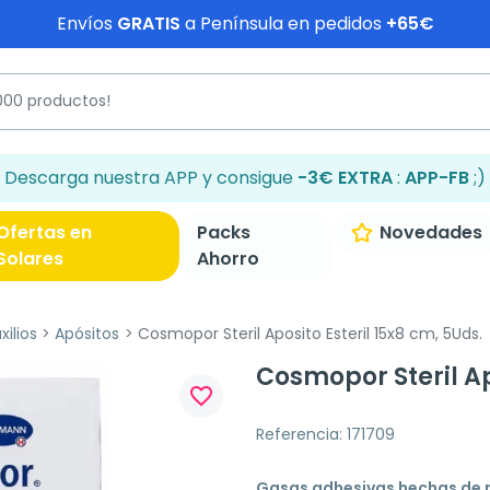
Envíos
GRATIS
a Península en pedidos
+65€
Descarga nuestra APP y consigue
-3€ EXTRA
:
APP-FB
;)
Ofertas en
Packs
Novedades
Solares
Ahorro
ilios
Apósitos
Cosmopor Steril Aposito Esteril 15x8 cm, 5Uds.
Cosmopor Steril Ap
favorite_border
Referencia: 171709
Gasas adhesivas hechas de 