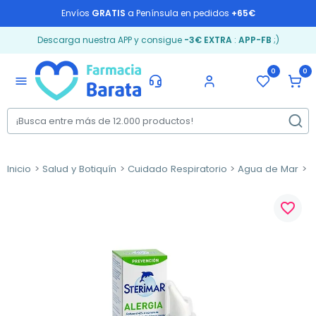
Envíos
GRATIS
a Península en pedidos
+65€
Descarga nuestra APP y consigue
-3€ EXTRA
:
APP-FB
;)
0
0
menu
Inicio
Salud y Botiquín
Cuidado Respiratorio
Agua de Mar
S
favorite_border