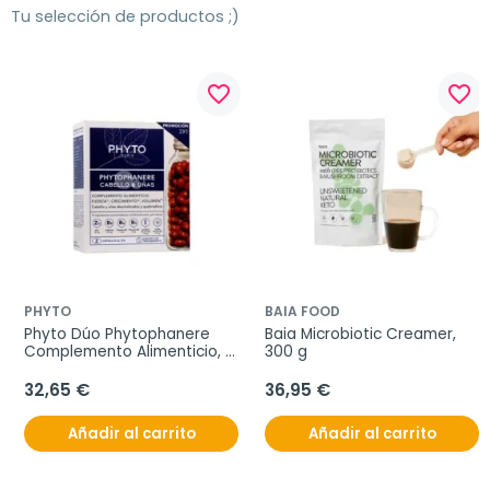
Tu selección de productos ;)
favorite_border
favorite_border
PHYTO
BAIA FOOD
Phyto Dúo Phytophanere 
Baia Microbiotic Creamer, 
Complemento Alimenticio, 
300 g
2x120 cápsulas
32,65 €
36,95 €
Añadir al carrito
Añadir al carrito