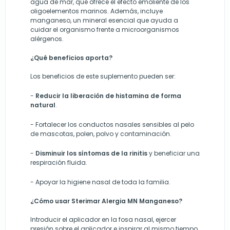
agua de mar, que ofrece el efecto emoliente de los
oligoelementos marinos. Además, incluye
manganeso, un mineral esencial que ayuda a
cuidar el organismo frente a microorganismos
alérgenos.
¿Qué beneficios aporta?
Los beneficios de este suplemento pueden ser:
-
Reducir
la liberación de histamina de forma
natural
.
- F
ortalecer los conductos nasales sensibles al pelo
de mascotas, polen, polvo y contaminación.
-
D
isminu
ir
los síntomas de la rinitis
y
beneficiar
una
respiración fluida.
-
Apoyar la higiene nasal de toda la familia.
¿Cómo usar Sterimar Alergia MN Manganeso?
Introducir el aplicador en la fosa nasal, ejercer
presión sobre el aplicador e inspirar al mismo tiempo.