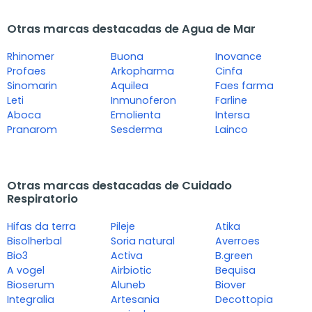
Otras marcas destacadas de Agua de Mar
Rhinomer
Buona
Inovance
Profaes
Arkopharma
Cinfa
Sinomarin
Aquilea
Faes farma
Leti
Inmunoferon
Farline
Aboca
Emolienta
Intersa
Pranarom
Sesderma
Lainco
Otras marcas destacadas de Cuidado
Respiratorio
Hifas da terra
Pileje
Atika
Bisolherbal
Soria natural
Averroes
Bio3
Activa
B.green
A vogel
Airbiotic
Bequisa
Bioserum
Aluneb
Biover
Integralia
Artesania
Decottopia