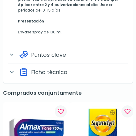
Aplicar entre 2 y 4 pulverizaciones al día
. Usar en
períodos de 10-15 días.
Presentación
Envase spray de 100 ml.
Puntos clave
expand_more
Ficha técnica
expand_more
Comprados conjuntamente
favorite_border
favorite_border