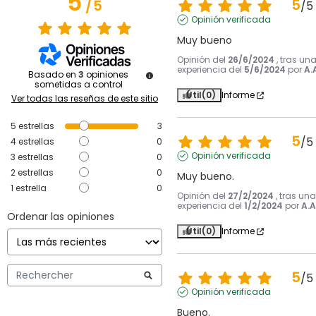
5
5
/
5
/
5
Opinión verificada
Muy bueno
Opinión del
26/6/2024
, tras un
experiencia del
5/6/2024
por
A.
Basado en
3
opiniones
sometidas a control
Útil
(0)
Informe
Ver todas las reseñas de este sitio
5
estrellas
3
5
/
5
4
estrellas
0
Opinión verificada
3
estrellas
0
2
estrellas
0
Muy bueno.
1
estrella
0
Opinión del
27/2/2024
, tras una
experiencia del
1/2/2024
por
A.A
Ordenar las opiniones
Útil
(0)
Informe
5
/
5
Opinión verificada
Bueno.