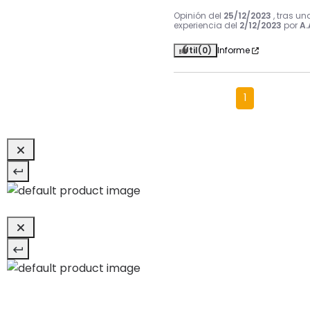
Opinión del
25/12/2023
, tras un
experiencia del
2/12/2023
por
A.
Útil
(0)
Informe
1