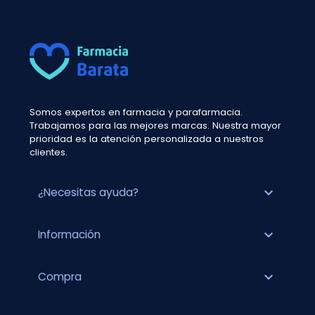
Somos expertos en farmacia y parafarmacia.
Trabajamos para las mejores marcas. Nuestra mayor
prioridad es la atención personalizada a nuestros
clientes.
expand_more
¿Necesitas ayuda?
expand_more
Información
expand_more
Compra