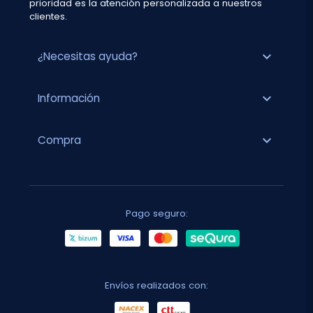
prioridad es la atención personalizada a nuestros
clientes.
expand_more
¿Necesitas ayuda?
expand_more
Información
expand_more
Compra
Pago seguro:
Envíos realizados con: