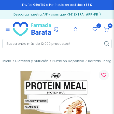
Envíos
GRATIS
a Península en pedidos
+65€
Descarga nuestra APP y consigue
-3€ EXTRA
:
APP-FB
;)
0
0
menu
Inicio
Dietética y Nutrición
Nutrición Deportiva
Barritas Energé
favorite_border