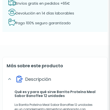
Envíos gratis en pedidos +65€
Devolución en 14 días laborables
Pago 100% seguro garantizado
Más sobre este producto
Descripción
expand_more
Qué es y para qué sirve Barrita Proteína Meal
Sabor Banoffee 12 unidades
La Barrita Proteína Meal Sabor Banoffee 12 unidades
es un complemento alimenticio elaborado con