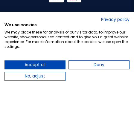
No lo decimos nosotros...
Privacy policy
We use cookies
¡Tu opinión es importante!
We may place these for analysis of our visitor data, to improve our
website, show personalised content and to give you a great website
experience. For more information about the cookies we use open the
settings.
Copyright © 2010-2026 Farmacia Barata S.L. Todos los
derechos reservados.
Accept all
Deny
No, adjust
Total:
18,70 €
−
+
Añadir al carrito