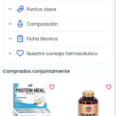
Puntos clave
expand_more
Composición
expand_more
Ficha técnica
expand_more
Nuestro consejo farmacéutico
expand_more
Comprados conjuntamente
favorite_border
favorite_border