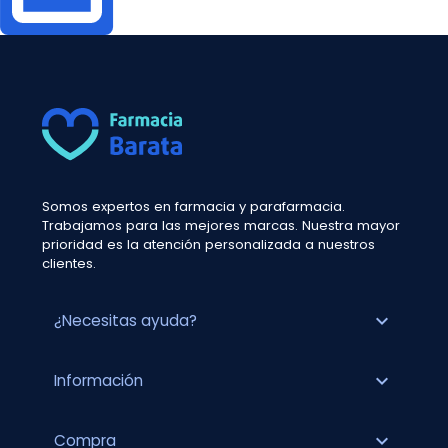
Somos expertos en farmacia y parafarmacia.
Trabajamos para las mejores marcas. Nuestra mayor
prioridad es la atención personalizada a nuestros
clientes.
expand_more
¿Necesitas ayuda?
expand_more
Información
expand_more
Compra