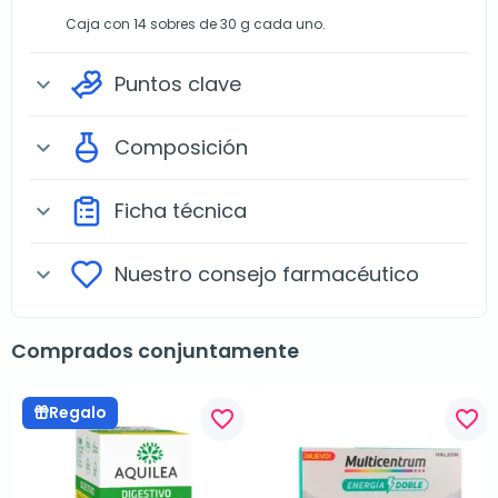
Caja con 14 sobres de 30 g cada uno.
Puntos clave
expand_more
Composición
expand_more
Ficha técnica
expand_more
Nuestro consejo farmacéutico
expand_more
Comprados conjuntamente
Regalo
favorite_border
favorite_border