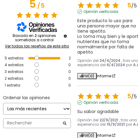
5
5
/
5
/
5
Opinión verificada
Este producto lo uso para 
una persona mayor que no 
tiene apetito.

Basado en
2
opiniones
Lo toma muy bien y le aport
sometidas a control
nutrientes que no toma 
Ver todas las reseñas de este sitio
normalmente por falta de 
apetito
5
estrellas
2
Opinión del
24/4/2024
, tras un
4
estrellas
0
experiencia del
6/4/2024
por
A.
3
estrellas
0
Útil
(0)
Informe
2
estrellas
0
1
estrella
0
5
/
5
Ordenar las opiniones
Opinión verificada
Su sabor agradable
Opinión del
22/9/2021
, tras una
experiencia del
15/9/2021
por
A.
Útil
(0)
Informe