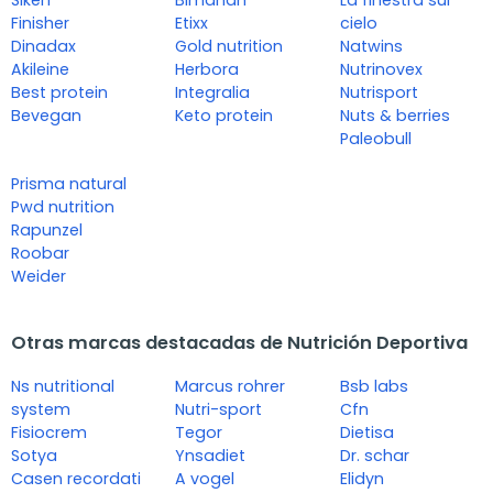
Finisher
Etixx
cielo
Dinadax
Gold nutrition
Natwins
Akileine
Herbora
Nutrinovex
Best protein
Integralia
Nutrisport
Bevegan
Keto protein
Nuts & berries
Paleobull
Prisma natural
Pwd nutrition
Rapunzel
Roobar
Weider
Otras marcas destacadas de Nutrición Deportiva
Ns nutritional
Marcus rohrer
Bsb labs
system
Nutri-sport
Cfn
Fisiocrem
Tegor
Dietisa
Sotya
Ynsadiet
Dr. schar
Casen recordati
A vogel
Elidyn