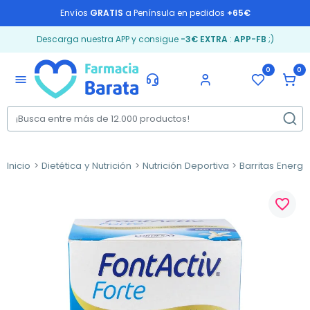
Envíos
GRATIS
a Península en pedidos
+65€
Descarga nuestra APP y consigue
-3€ EXTRA
:
APP-FB
;)
0
0
menu
Inicio
Dietética y Nutrición
Nutrición Deportiva
Barritas Energé
favorite_border