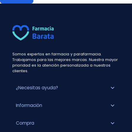
Somos expertos en farmacia y parafarmacia.
Trabajamos para las mejores marcas. Nuestra mayor
prioridad es la atención personalizada a nuestros
clientes.
expand_more
¿Necesitas ayuda?
expand_more
Información
expand_more
Compra