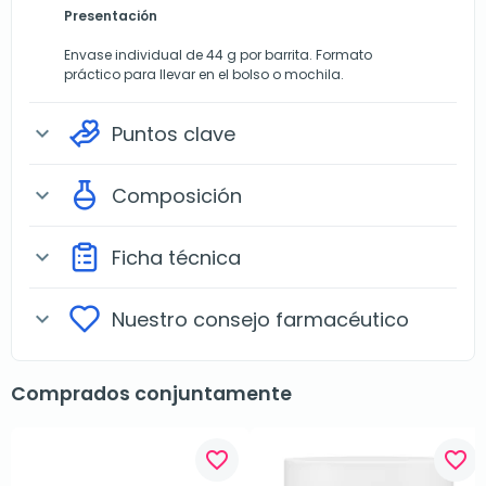
Presentación
Envase individual de 44 g por barrita. Formato
práctico para llevar en el bolso o mochila.
Puntos clave
expand_more
Composición
expand_more
Ficha técnica
expand_more
Nuestro consejo farmacéutico
expand_more
Comprados conjuntamente
favorite_border
favorite_border