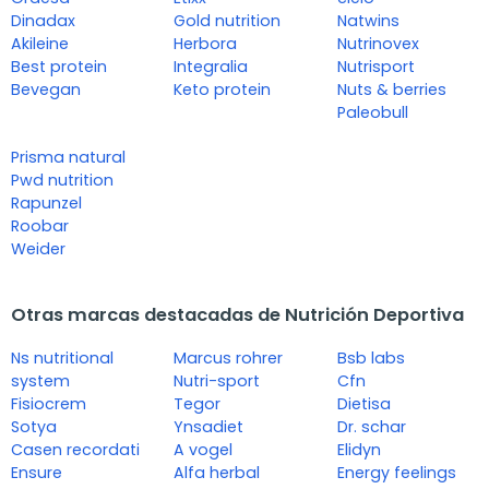
Dinadax
Gold nutrition
Natwins
Akileine
Herbora
Nutrinovex
Best protein
Integralia
Nutrisport
Bevegan
Keto protein
Nuts & berries
Paleobull
Prisma natural
Pwd nutrition
Rapunzel
Roobar
Weider
Otras marcas destacadas de Nutrición Deportiva
Ns nutritional
Marcus rohrer
Bsb labs
system
Nutri-sport
Cfn
Fisiocrem
Tegor
Dietisa
Sotya
Ynsadiet
Dr. schar
Casen recordati
A vogel
Elidyn
Ensure
Alfa herbal
Energy feelings