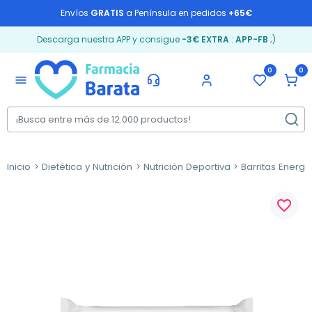
Envíos
GRATIS
a Península en pedidos
+65€
Descarga nuestra APP y consigue
-3€ EXTRA
:
APP-FB
;)
0
0
menu
Inicio
Dietética y Nutrición
Nutrición Deportiva
Barritas Energé
favorite_border