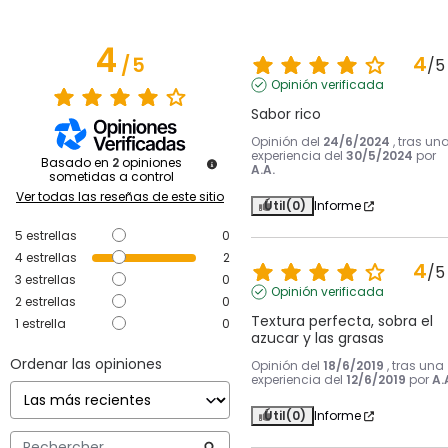
4
4
/
5
/
5
Opinión verificada
Sabor rico
Opinión del
24/6/2024
, tras un
experiencia del
30/5/2024
por
Basado en
2
opiniones
A.A.
sometidas a control
Ver todas las reseñas de este sitio
Útil
(0)
Informe
5
estrellas
0
4
estrellas
2
4
/
5
3
estrellas
0
Opinión verificada
2
estrellas
0
Textura perfecta, sobra el 
1
estrella
0
azucar y las grasas
Ordenar las opiniones
Opinión del
18/6/2019
, tras una
experiencia del
12/6/2019
por
A.
Útil
(0)
Informe