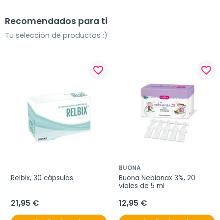
Recomendados para ti
Tu selección de productos ;)
favorite_border
favorite_border
BUONA
Relbix, 30 cápsulas
Buona Nebianax 3%, 20 
viales de 5 ml
21,95 €
12,95 €