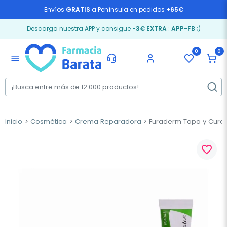
Envíos
GRATIS
a Península en pedidos
+65€
Descarga nuestra APP y consigue
-3€ EXTRA
:
APP-FB
;)
0
0
menu
Inicio
Cosmética
Crema Reparadora
Furaderm Tapa y Cura 
favorite_border