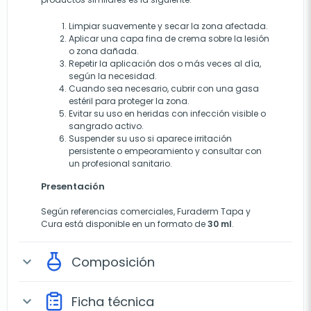
Limpiar suavemente y secar la zona afectada.
Aplicar una capa fina de crema sobre la lesión
o zona dañada.
Repetir la aplicación dos o más veces al día,
según la necesidad.
Cuando sea necesario, cubrir con una gasa
estéril para proteger la zona.
Evitar su uso en heridas con infección visible o
sangrado activo.
Suspender su uso si aparece irritación
persistente o empeoramiento y consultar con
un profesional sanitario.
Presentación
Según referencias comerciales, Furaderm Tapa y
Cura está disponible en un formato de
30 ml
.
Composición
expand_more
Ficha técnica
expand_more