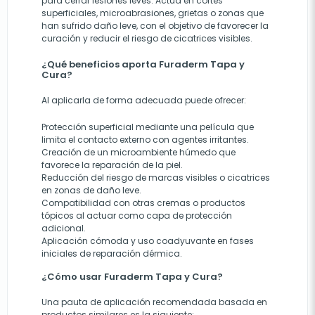
para cerrar lesiones leves. Actúa en cortes
superficiales, microabrasiones, grietas o zonas que
han sufrido daño leve, con el objetivo de favorecer la
curación y reducir el riesgo de cicatrices visibles.
¿Qué beneficios aporta Furaderm Tapa y
Cura?
Al aplicarla de forma adecuada puede ofrecer:
Protección superficial mediante una película que
limita el contacto externo con agentes irritantes.
Creación de un microambiente húmedo que
favorece la reparación de la piel.
Reducción del riesgo de marcas visibles o cicatrices
en zonas de daño leve.
Compatibilidad con otras cremas o productos
tópicos al actuar como capa de protección
adicional.
Aplicación cómoda y uso coadyuvante en fases
iniciales de reparación dérmica.
¿Cómo usar Furaderm Tapa y Cura?
Una pauta de aplicación recomendada basada en
productos similares es la siguiente: