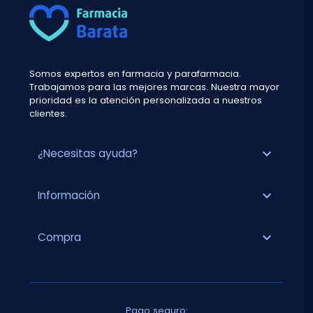
Somos expertos en farmacia y parafarmacia.
Trabajamos para las mejores marcas. Nuestra mayor
prioridad es la atención personalizada a nuestros
clientes.
expand_more
¿Necesitas ayuda?
expand_more
Información
expand_more
Compra
Pago seguro: