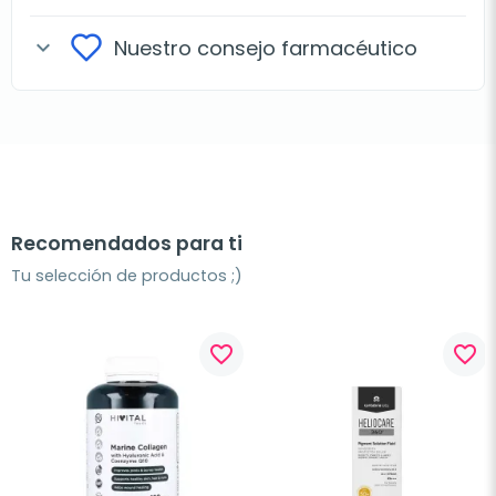
Nuestro consejo farmacéutico
expand_more
Recomendados para ti
Tu selección de productos ;)
favorite_border
favorite_border