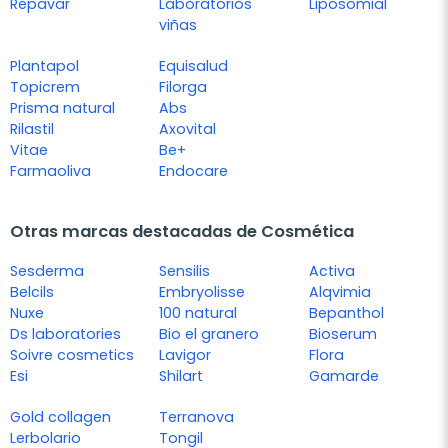
Repavar
Laboratorios
Liposomial
viñas
Plantapol
Equisalud
Topicrem
Filorga
Prisma natural
Abs
Rilastil
Axovital
Vitae
Be+
Farmaoliva
Endocare
Otras marcas destacadas de Cosmética
Sesderma
Sensilis
Activa
Belcils
Embryolisse
Alqvimia
Nuxe
100 natural
Bepanthol
Ds laboratories
Bio el granero
Bioserum
Soivre cosmetics
Lavigor
Flora
Esi
Shilart
Gamarde
Gold collagen
Terranova
Lerbolario
Tongil