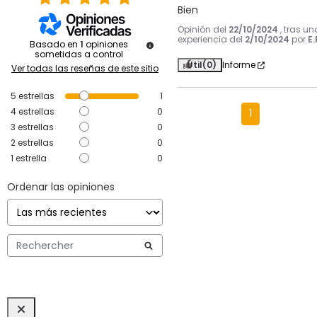
Bien
Opinión del
22/10/2024
, tras un
experiencia del
2/10/2024
por
E.
Basado en
1
opiniones
sometidas a control
Útil
(0)
Informe
Ver todas las reseñas de este sitio
5
estrellas
1
4
estrellas
0
1
3
estrellas
0
2
estrellas
0
1
estrella
0
Ordenar las opiniones