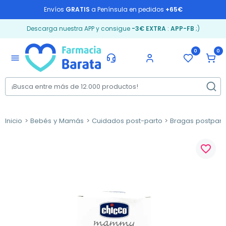
Envíos
GRATIS
a Península en pedidos
+65€
Descarga nuestra APP y consigue
-3€ EXTRA
:
APP-FB
;)
0
0
menu
Inicio
Bebés y Mamás
Cuidados post-parto
Bragas postpart
favorite_border