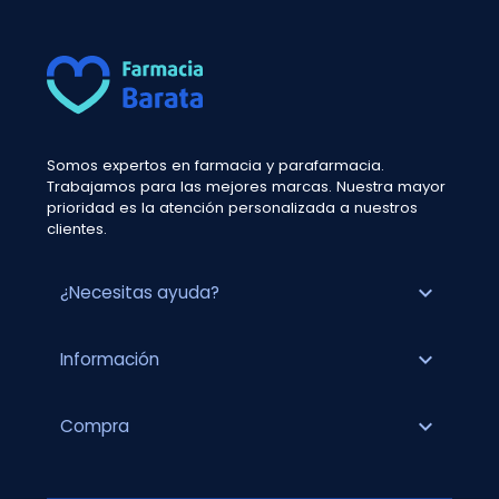
Somos expertos en farmacia y parafarmacia.
Trabajamos para las mejores marcas. Nuestra mayor
prioridad es la atención personalizada a nuestros
clientes.
expand_more
¿Necesitas ayuda?
expand_more
Información
expand_more
Compra