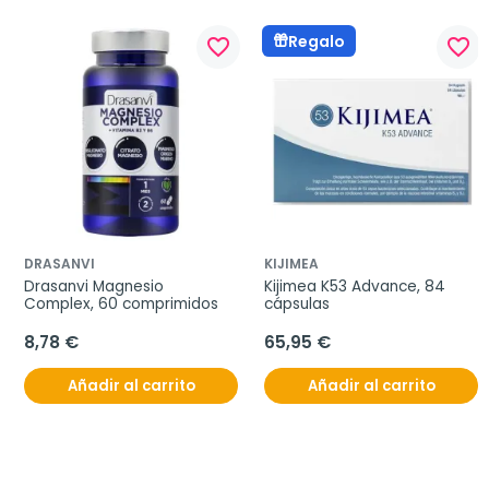
Regalo
favorite_border
favorite_border
DRASANVI
KIJIMEA
Drasanvi Magnesio 
Kijimea K53 Advance, 84 
Complex, 60 comprimidos
cápsulas
8,78 €
65,95 €
Añadir al carrito
Añadir al carrito