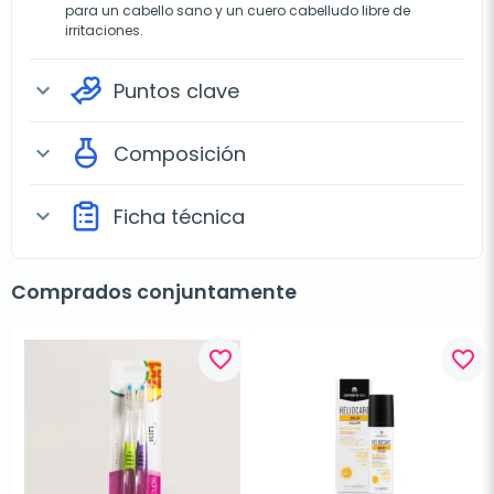
para un cabello sano y un cuero cabelludo libre de
irritaciones.
Puntos clave
expand_more
Composición
expand_more
Ficha técnica
expand_more
Comprados conjuntamente
favorite_border
favorite_border