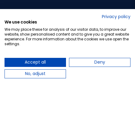
No lo decimos nosotros...
Privacy policy
We use cookies
¡Tu opinión es importante!
We may place these for analysis of our visitor data, to improve our
website, show personalised content and to give you a great website
experience. For more information about the cookies we use open the
settings.
Copyright © 2010-2026 Farmacia Barata S.L. Todos los
derechos reservados.
Accept all
Deny
No, adjust
Total:
12,40 €
−
+
Añadir al carrito