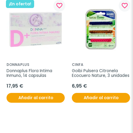
¡En oferta!
favorite_border
favorite_border
DONNAPLUS
CINFA
Donnaplus Flora Intima 
Goibi Pulsera Citronela 
Inmuno, 14 capsulas
Ecocuero Nature, 3 unidades
17,95 €
6,95 €
Añadir al carrito
Añadir al carrito