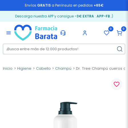
Envíos
GRATIS
a Península en pedidos
+65€
Descarga nuestra APP y consigue
-3€ EXTRA
:
APP-FB
;)
0
0
menu
Inicio
Higiene
Cabello
Champú
Dr. Tree Champú cueros ca
favorite_border