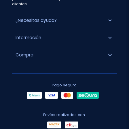
clientes.
expand_more
¿Necesitas ayuda?
expand_more
Información
expand_more
Compra
Pago seguro:
Envíos realizados con: