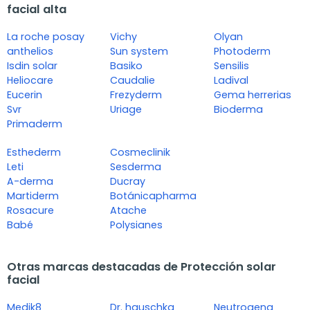
facial alta
La roche posay
Vichy
Olyan
anthelios
Sun system
Photoderm
Isdin solar
Basiko
Sensilis
Heliocare
Caudalie
Ladival
Eucerin
Frezyderm
Gema herrerias
Svr
Uriage
Bioderma
Primaderm
Esthederm
Cosmeclinik
Leti
Sesderma
A-derma
Ducray
Martiderm
Botánicapharma
Rosacure
Atache
Babé
Polysianes
Otras marcas destacadas de Protección solar
facial
Medik8
Dr. hauschka
Neutrogena