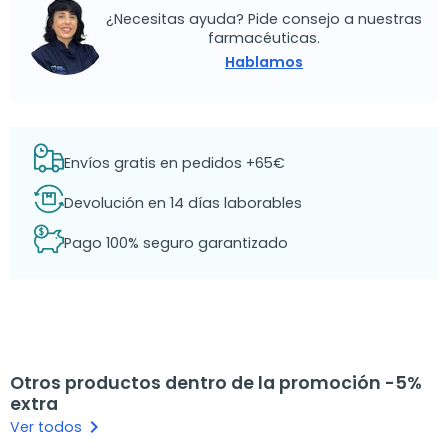
¿Necesitas ayuda? Pide consejo a nuestras
farmacéuticas.
Hablamos
Envíos gratis en pedidos +65€
Devolución en 14 días laborables
Pago 100% seguro garantizado
Otros productos dentro de la promoción -5%
extra
keyboard_arrow_right
Ver todos