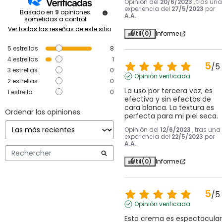
Opinión del
20/6/2023
, tras una
experiencia del
27/5/2023
por
Basado en
9
opiniones
A.A.
sometidas a control
Ver todas las reseñas de este sitio
Útil
(0)
Informe
5
estrellas
8
4
estrellas
1
5
/
5
3
estrellas
0
Opinión verificada
2
estrellas
0
La uso por tercera vez, es 
1
estrella
0
efectiva y sin efectos de 
cara blanca. La textura es 
Ordenar las opiniones
perfecta para mi piel seca.
Opinión del
12/6/2023
, tras una
experiencia del
22/5/2023
por
A.A.
Útil
(0)
Informe
5
/
5
Opinión verificada
Esta crema es espectacular,