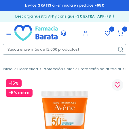
Envíos
GRATIS
a Península en pedidos
+65€
Descarga nuestra APP y consigue
-3€ EXTRA
:
APP-FB
;)
0
0
menu
Inicio
Cosmética
Protección Solar
Protección solar facial
P
-15%
favorite_border
-5% extra