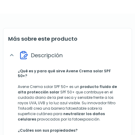
Más sobre este producto
Descripción
expand_more
¿Qué es y para qué sirve Avene Crema solar SPF
50+?
Avene Crema solar SPF 50+ es un
producto fluido de
alta protección solar
SPF 50+ que contribuye en el
cuidado diario de la piel seca y sensible frente a los
rayos UVA, UVB y la luz azul visible. Su innovador filtro
TriAsorB crea una barrera fotoestable sobre la
superficie cutánea para
neutralizar los daños
celulares
provocados por la fotoexposición.
¿Cuáles son sus propiedades?