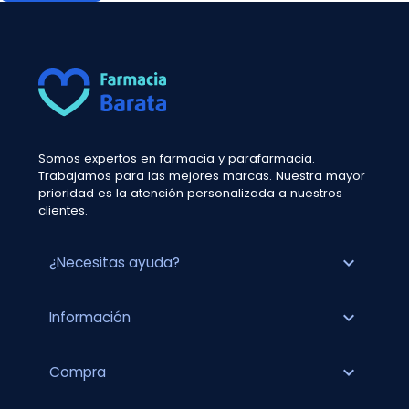
Somos expertos en farmacia y parafarmacia.
Trabajamos para las mejores marcas. Nuestra mayor
prioridad es la atención personalizada a nuestros
clientes.
expand_more
¿Necesitas ayuda?
expand_more
Información
expand_more
Compra