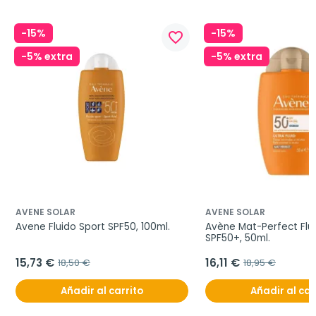
-15%
-15%
favorite_border
-5% extra
-5% extra
AVENE SOLAR
AVENE SOLAR
Avene Fluido Sport SPF50, 100ml.
Avène Mat-Perfect Flui
SPF50+, 50ml.
15,73 €
16,11 €
18,50 €
18,95 €
Añadir al carrito
Añadir al car