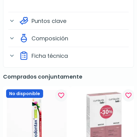
Puntos clave
expand_more
Composición
expand_more
Ficha técnica
expand_more
Comprados conjuntamente
No disponible
favorite_border
favorite_border