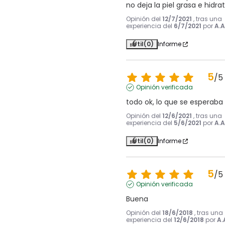
no deja la piel grasa e hidra
Opinión del
12/7/2021
, tras una
experiencia del
6/7/2021
por
A.A
Útil
(0)
Informe
5
/
5
Opinión verificada
todo ok, lo que se esperaba
Opinión del
12/6/2021
, tras una
experiencia del
5/6/2021
por
A.A
Útil
(0)
Informe
5
/
5
Opinión verificada
Buena
Opinión del
18/6/2018
, tras una
experiencia del
12/6/2018
por
A.