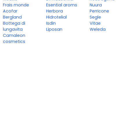
Frais monde
Esential aroms
Nuura
Acofar
Herbora
Perricone
Bergland
Hidrotelial
Segle
Bottega di
Isdin
Vitae
lungavita
Liposan
Weleda
Camaleon
cosmetics