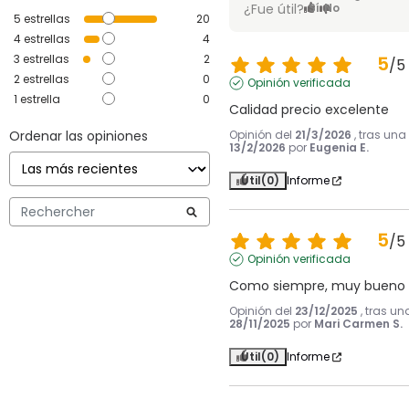
¿Fue útil?
Sí
No
5
estrellas
20
4
estrellas
4
3
estrellas
2
5
/
5
2
estrellas
0
Opinión verificada
1
estrella
0
Calidad precio excelente
Ordenar las opiniones
Opinión del
21/3/2026
, tras una
13/2/2026
por
Eugenia E.
Útil
(0)
Informe
5
/
5
Opinión verificada
Como siempre, muy bueno
Opinión del
23/12/2025
, tras un
28/11/2025
por
Mari Carmen S.
Útil
(0)
Informe