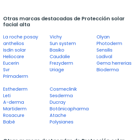
Otras marcas destacadas de Protección solar
facial alta
La roche posay
Vichy
Olyan
anthelios
Sun system
Photoderm
Isdin solar
Basiko
Sensilis
Heliocare
Caudalie
Ladival
Eucerin
Frezyderm
Gema herrerias
Svr
Uriage
Bioderma
Primaderm
Esthederm
Cosmeclinik
Leti
Sesderma
A-derma
Ducray
Martiderm
Botánicapharma
Rosacure
Atache
Babé
Polysianes