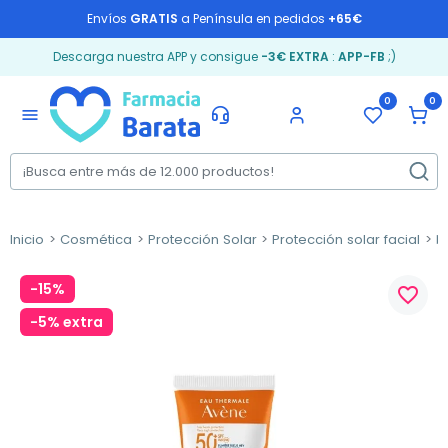
Envíos
GRATIS
a Península en pedidos
+65€
Descarga nuestra APP y consigue
-3€ EXTRA
:
APP-FB
;)
0
0
menu
Inicio
Cosmética
Protección Solar
Protección solar facial
P
-15%
favorite_border
-5% extra