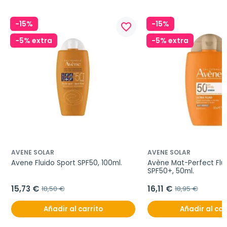
-15%
-15%
favorite_border
-5% extra
-5% extra
AVENE SOLAR
AVENE SOLAR
Avene Fluido Sport SPF50, 100ml.
Avène Mat-Perfect Flui
SPF50+, 50ml.
15,73 €
16,11 €
18,50 €
18,95 €
Añadir al carrito
Añadir al car