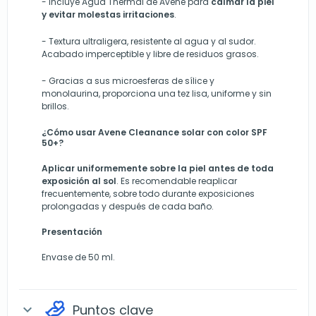
-
Incluye Agua Thermal de Avene para
calmar la piel
y evitar molestas irritaciones
.
-
Textura ultraligera, resistente al agua y al sudor.
Acabado
imperceptible y
libre de residuos grasos.
-
Gracias a sus microesferas de sílice y
monolaurina
,
proporciona
una tez lisa, uniforme y sin
brillos.
¿Cómo usar Avene Cleanance solar con color SPF
50+?
Aplicar uniformemente sobre la piel antes de toda
exposición al sol
. Es recomendable reaplicar
frecuentemente, sobre todo durante exposiciones
prolongadas y después de cada baño.
Presentación
Envase de 50 ml.
Puntos clave
expand_more