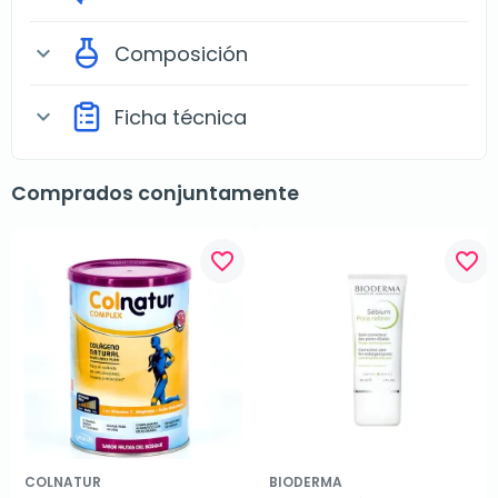
Composición
expand_more
Ficha técnica
expand_more
Comprados conjuntamente
favorite_border
favorite_border
COLNATUR
BIODERMA