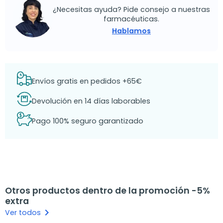
¿Necesitas ayuda? Pide consejo a nuestras
farmacéuticas.
Hablamos
Envíos gratis en pedidos +65€
Devolución en 14 días laborables
Pago 100% seguro garantizado
Otros productos dentro de la promoción -5%
extra
keyboard_arrow_right
Ver todos