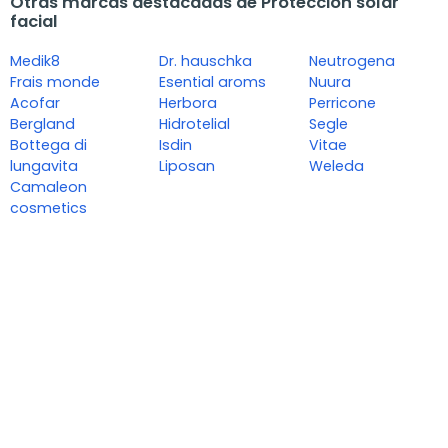
Otras marcas destacadas de Protección solar
facial
Medik8
Dr. hauschka
Neutrogena
Frais monde
Esential aroms
Nuura
Acofar
Herbora
Perricone
Bergland
Hidrotelial
Segle
Bottega di
Isdin
Vitae
lungavita
Liposan
Weleda
Camaleon
cosmetics