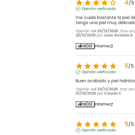
4
/
5
Opinión verificada
me cuida bastante la piel del
tengo una piel muy delicada
Opinión del
23/12/2025
, tras un
23/11/2025
por
Juan Antonio D.
Útil
(0)
Informe
5
/
5
Opinión verificada
Buen acabado y piel hidrat
Opinión del
24/11/2025
, tras un
31/10/2025
por
Conchi C.
Útil
(0)
Informe
5
/
5
Opinión verificada