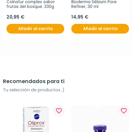
Colnatur complex sabor 
Bioderma Sébium Pore 
frutas del bosque. 330g
Refiner, 30 ml
20,95 €
14,95 €
Añadir al carrito
Añadir al carrito
Recomendados para ti
Tu selección de productos ;)
favorite_border
favorite_border