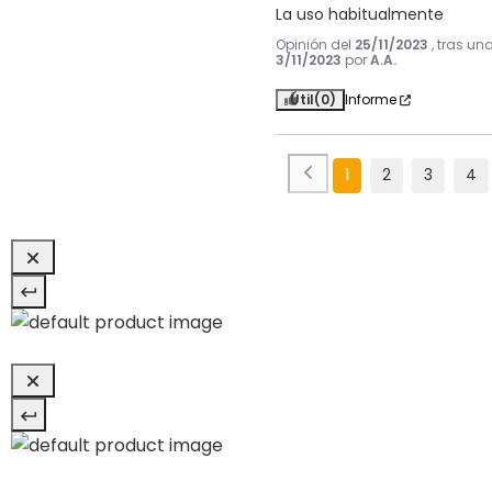
La uso habitualmente
Opinión del
25/11/2023
, tras un
3/11/2023
por
A.A.
Útil
(0)
Informe
1
2
3
4