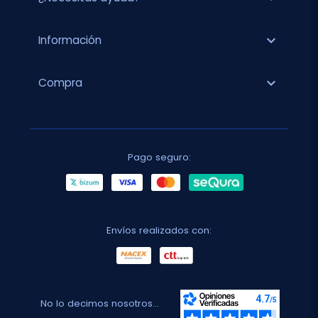
expand_more
Información
expand_more
Compra
Pago seguro:
Envíos realizados con:
No lo decimos nosotros...