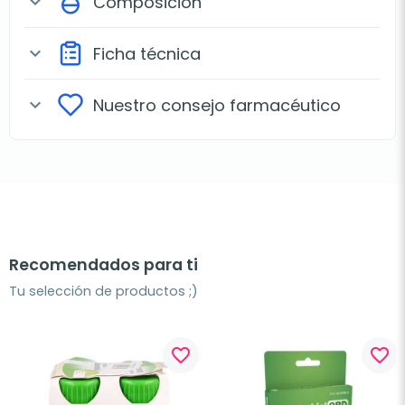
Composición
expand_more
Ficha técnica
expand_more
Nuestro consejo farmacéutico
expand_more
Recomendados para ti
Tu selección de productos ;)
favorite_border
favorite_border