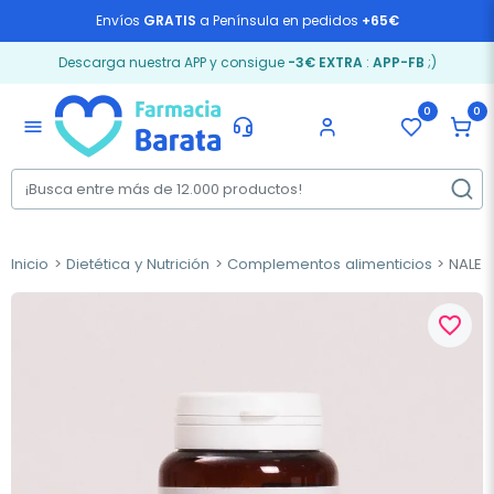
Envíos
GRATIS
a Península en pedidos
+65€
Descarga nuestra APP y consigue
-3€ EXTRA
:
APP-FB
;)
0
0
menu
Inicio
Dietética y Nutrición
Complementos alimenticios
NALE G
favorite_border