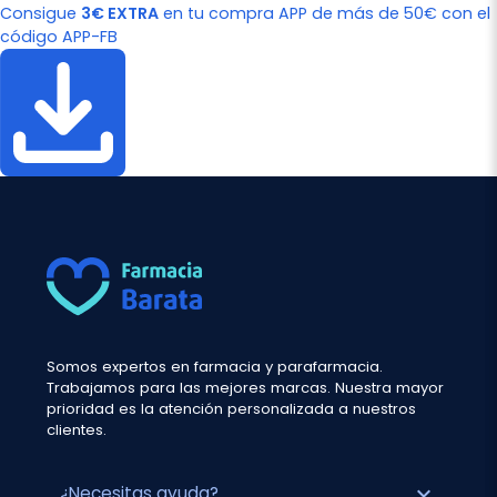
Consigue
3€ EXTRA
en tu compra APP de más de 50€ con el
código APP-FB
Somos expertos en farmacia y parafarmacia.
Trabajamos para las mejores marcas. Nuestra mayor
prioridad es la atención personalizada a nuestros
clientes.
expand_more
¿Necesitas ayuda?