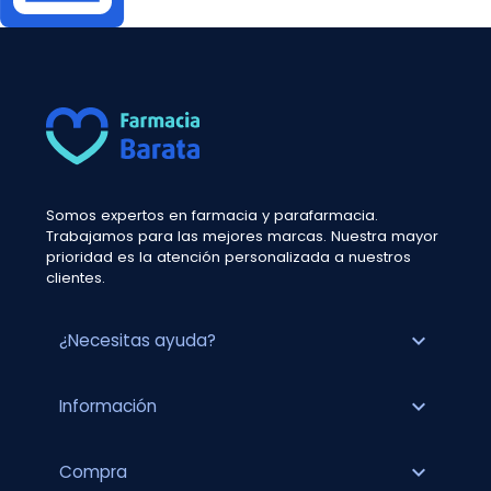
Somos expertos en farmacia y parafarmacia.
Trabajamos para las mejores marcas. Nuestra mayor
prioridad es la atención personalizada a nuestros
clientes.
expand_more
¿Necesitas ayuda?
expand_more
Información
expand_more
Compra