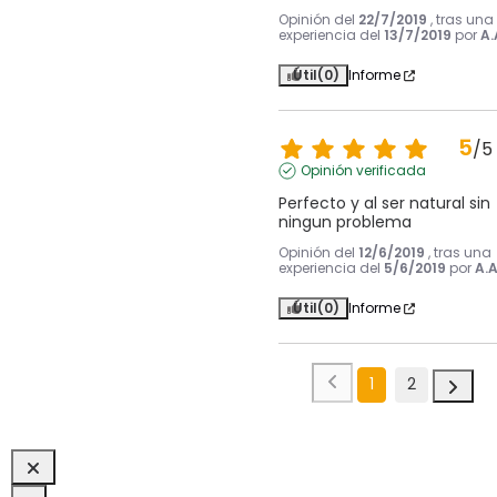
Opinión del
22/7/2019
, tras una
experiencia del
13/7/2019
por
A.
Útil
(0)
Informe
5
/
5
Opinión verificada
Perfecto y al ser natural sin 
ningun problema
Opinión del
12/6/2019
, tras una
experiencia del
5/6/2019
por
A.A
Útil
(0)
Informe
1
2