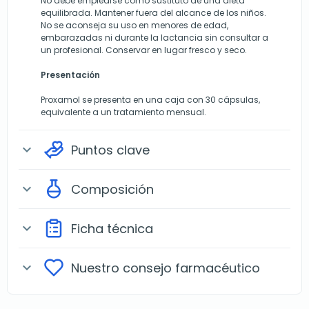
No debe emplearse como sustituto de una dieta
equilibrada. Mantener fuera del alcance de los niños.
No se aconseja su uso en menores de edad,
embarazadas ni durante la lactancia sin consultar a
un profesional. Conservar en lugar fresco y seco.
Presentación
Proxamol se presenta en una caja con 30 cápsulas,
equivalente a un tratamiento mensual.
Puntos clave
expand_more
Composición
expand_more
Ficha técnica
expand_more
Nuestro consejo farmacéutico
expand_more