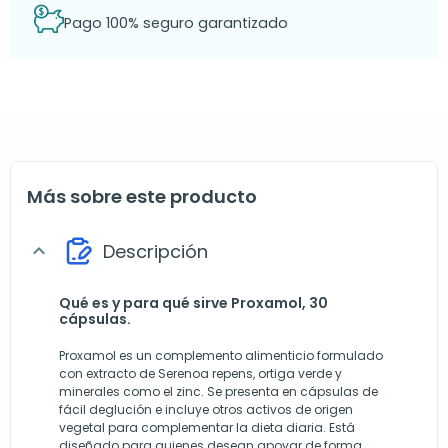
Pago 100% seguro garantizado
Más sobre este producto
Descripción
expand_more
Qué es y para qué sirve Proxamol, 30
cápsulas.
Proxamol es un complemento alimenticio formulado
con extracto de Serenoa repens, ortiga verde y
minerales como el zinc. Se presenta en cápsulas de
fácil deglución e incluye otros activos de origen
vegetal para complementar la dieta diaria. Está
diseñado para quienes desean apoyar de forma