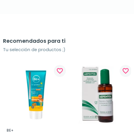
Recomendados para ti
Tu selección de productos ;)
favorite_border
favorite_border
BE+