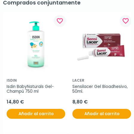
Comprados conjuntamente
favorite_border
favorite_border
ISDIN
LACER
Isdin BabyNaturals Gel-
Sensilacer Gel Bioadhesivo, 
Champú 750 ml
50ml.
14,80 €
8,80 €
Añadir al carrito
Añadir al carrito