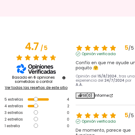
4.7
5
/
5
/
5
Opinión verificada
Confío en que me ayude un
poquito 🤗
Opinión del
15/8/2024
, tras una
Basado en
6
opiniones
experiencia del
24/7/2024
por
sometidas a control
A.A.
Ver todas las reseñas de este sitio
Útil
(0)
Informe
5
estrellas
4
4
estrellas
2
3
estrellas
0
5
/
5
2
estrellas
0
Opinión verificada
1
estrella
0
De momento, parece que 