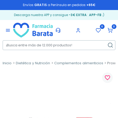
Envíos
GRATIS
a Península en pedidos
+65€
Descarga nuestra APP y consigue
-3€ EXTRA
:
APP-FB
;)
0
0
menu
Inicio
Dietética y Nutrición
Complementos alimenticios
Proxam
favorite_border