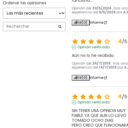
funciona...
Ordenar las opiniones
Opinión del
30/5/2024
, tras un
experiencia del
6/5/2024
por
A.
Útil
(0)
Informe
4
/
5
Opinión verificada
Aún no lo he recibido.
Opinión del
24/7/2019
, tras una
experiencia del
14/7/2019
por
A.
Útil
(0)
Informe
4
/
5
Opinión verificada
SIN TENER UNA OPINION MUY 
FIABLE YA QUE AUN LO LLEVO 
TOMADO OCHO DIAS.

PERO CREO QUE FUNCIONAR