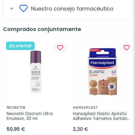
Nuestro consejo farmacéutico
expand_more
Comprados conjuntamente
¡En oferta!
favorite_border
favorite_border
NEORETIN
HANSAPLAST
Neoretin Discrom Ultra 
Hansaplast Elastic Apósito 
Emulsion, 30 ml
Adhesivo Tamaños Surtidos, 
40 Uds.
50,95 €
2,30 €