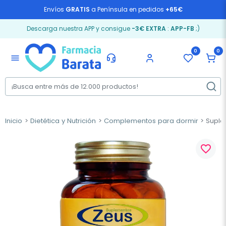
Envíos
GRATIS
a Península en pedidos
+65€
Descarga nuestra APP y consigue
-3€ EXTRA
:
APP-FB
;)
0
0
menu
Inicio
Dietética y Nutrición
Complementos para dormir
Suplem
favorite_border