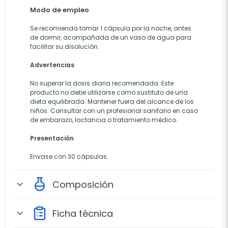
Modo de empleo
Se recomienda tomar 1 cápsula por la noche, antes
de dormir, acompañada de un vaso de agua para
facilitar su disolución.
Advertencias
No superar la dosis diaria recomendada. Este
producto no debe utilizarse como sustituto de una
dieta equilibrada. Mantener fuera del alcance de los
niños. Consultar con un profesional sanitario en caso
de embarazo, lactancia o tratamiento médico.
Presentación
Envase con 30 cápsulas.
Composición
expand_more
Ficha técnica
expand_more