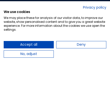
No lo decimos nosotros...
Privacy policy
We use cookies
¡Tu opinión es importante!
We may place these for analysis of our visitor data, to improve our
website, show personalised content and to give you a great website
experience. For more information about the cookies we use open the
settings.
Copyright © 2010-2026 Farmacia Barata S.L. Todos los
derechos reservados.
Accept all
Deny
No, adjust
Total:
40,30 €
PLAZO DE ENTREGA: Hasta 4 días laborables
Avísame cuando esté disponible