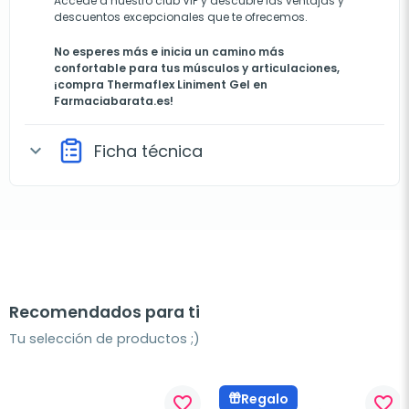
Accede a nuestro club VIP y descubre las ventajas y
descuentos excepcionales que te ofrecemos.
No esperes más e inicia un camino más
confortable para tus músculos y articulaciones,
¡compra Thermaflex Liniment Gel en
Farmaciabarata.es!
Ficha técnica
expand_more
Recomendados para ti
Tu selección de productos ;)
Regalo
favorite_border
favorite_border