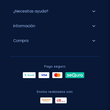
expand_more
¿Necesitas ayuda?
expand_more
Información
expand_more
Compra
Pago seguro:
Envíos realizados con: