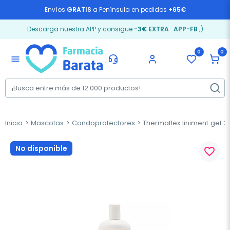
Envíos
GRATIS
a Península en pedidos
+65€
Descarga nuestra APP y consigue
-3€ EXTRA
:
APP-FB
;)
0
0
menu
Inicio
Mascotas
Condoprotectores
Thermaflex liniment gel 3
No disponible
favorite_border