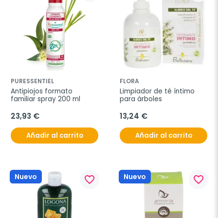
PURESSENTIEL
FLORA
Antipiojos formato 
Limpiador de té íntimo 
familiar spray 200 ml
para árboles
23,93 €
13,24 €
Añadir al carrito
Añadir al carrito
Nuevo
Nuevo
favorite_border
favorite_border