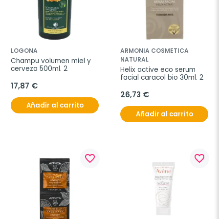
LOGONA
ARMONIA COSMETICA
NATURAL
Champu volumen miel y 
cerveza 500ml. 2
Helix active eco serum 
facial caracol bio 30ml. 2
17,87 €
26,73 €
Añadir al carrito
Añadir al carrito
favorite_border
favorite_border