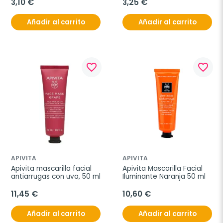
polución, 2x8 ml
3,10 €
3,25 €
Añadir al carrito
Añadir al carrito
favorite_border
favorite_border
APIVITA
APIVITA
Apivita mascarilla facial 
Apivita Mascarilla Facial 
antiarrugas con uva, 50 ml
Iluminante Naranja 50 ml
11,45 €
10,60 €
Añadir al carrito
Añadir al carrito