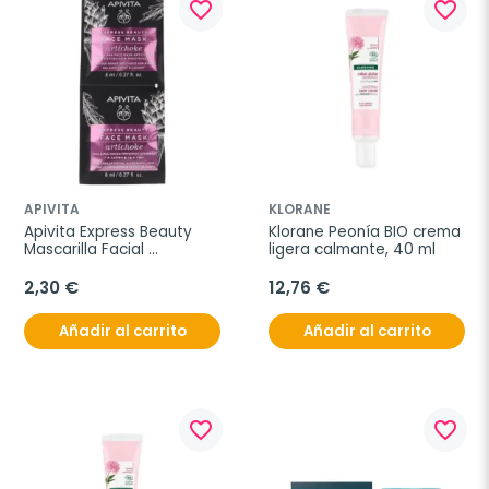
favorite_border
favorite_border
APIVITA
KLORANE
Apivita Express Beauty 
Klorane Peonía BIO crema 
Mascarilla Facial 
ligera calmante, 40 ml
Alcachofa, 2x8 ml
2,30 €
12,76 €
Añadir al carrito
Añadir al carrito
favorite_border
favorite_border