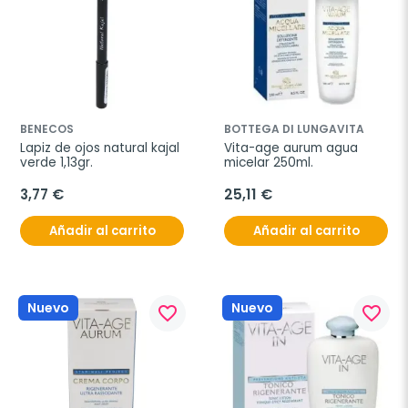
BENECOS
BOTTEGA DI LUNGAVITA
Lapiz de ojos natural kajal 
Vita-age aurum agua 
verde 1,13gr.
micelar 250ml.
3,77 €
25,11 €
Añadir al carrito
Añadir al carrito
Nuevo
Nuevo
favorite_border
favorite_border