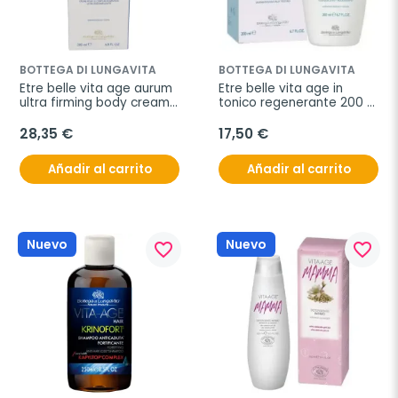
BOTTEGA DI LUNGAVITA
BOTTEGA DI LUNGAVITA
Etre belle vita age aurum 
Etre belle vita age in 
ultra firming body cream 
tonico regenerante 200 
200 ml
ml
28,35 €
17,50 €
Añadir al carrito
Añadir al carrito
Nuevo
Nuevo
favorite_border
favorite_border