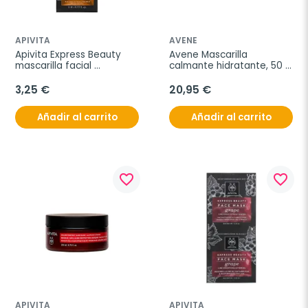
APIVITA
AVENE
Apivita Express Beauty 
Avene Mascarilla 
mascarilla facial 
calmante hidratante, 50 
iluminadora con naranja, 
ml
2x8 ml
3,25 €
20,95 €
Añadir al carrito
Añadir al carrito
favorite_border
favorite_border
APIVITA
APIVITA