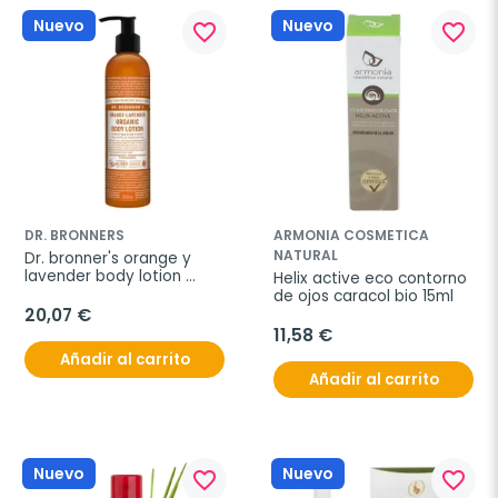
Nuevo
Nuevo
favorite_border
favorite_border
DR. BRONNERS
ARMONIA COSMETICA
NATURAL
Dr. bronner's orange y 
lavender body lotion 
Helix active eco contorno 
240ml
de ojos caracol bio 15ml
20,07 €
11,58 €
Añadir al carrito
Añadir al carrito
Nuevo
Nuevo
favorite_border
favorite_border