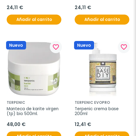
bio
24,11 €
24,11 €
Añadir al carrito
Añadir al carrito
Nuevo
Nuevo
favorite_border
favorite_border
TERPENIC
TERPENIC EVOPRO
Manteca de karite virgen 
Terpenic crema base 
(tp) bio 500ml.
200ml
48,00 €
12,41 €