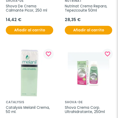
SHOVA-DE
NUTRINAT
Shova De Crema 
Nutrinat Crema Repara, 
Calmante Picor, 250 ml
Tepezcouite 50ml
14,42 €
28,35 €
Añadir al carrito
Añadir al carrito
favorite_border
favorite_border
CATALYSIS
SHOVA-DE
Catalysis Melanil Crema, 
Shova Crema Corp. 
50 ml.
Ultrahidratante, 250ml