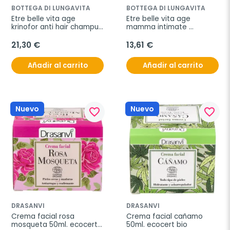
BOTTEGA DI LUNGAVITA
BOTTEGA DI LUNGAVITA
Etre belle vita age 
Etre belle vita age 
krinofor anti hair champu 
mamma intimate 
250 ml
cleanser 250 ml
21,30 €
13,61 €
Añadir al carrito
Añadir al carrito
Nuevo
Nuevo
favorite_border
favorite_border
DRASANVI
DRASANVI
Crema facial rosa 
Crema facial cañamo 
mosqueta 50ml. ecocert 
50ml. ecocert bio