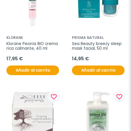
KLORANE
PRISMA NATURAL
Klorane Peonía BIO crema 
Sea Beauty breezy sleep 
rica calmante, 40 ml
mask facial, 50 ml
17,95 €
14,95 €
Añadir al carrito
Añadir al carrito
favorite_border
favorite_border