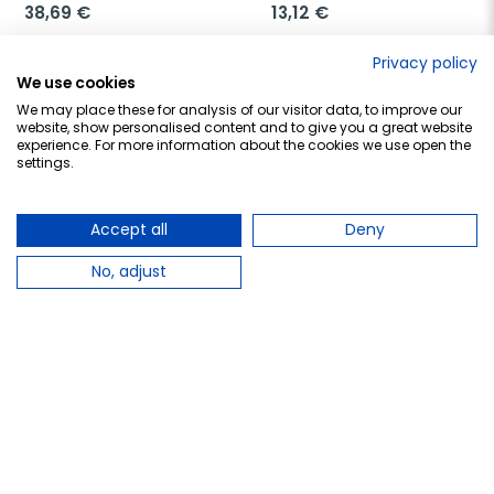
38,69 €
13,12 €
Añadir al carrito
Añadir al carrito
Privacy policy
We use cookies
We may place these for analysis of our visitor data, to improve our
website, show personalised content and to give you a great website
experience. For more information about the cookies we use open the
favorite_border
favorite_border
settings.
Accept all
Deny
No, adjust
NATYSAL
MAHEN
Natysal Crema Centella 
Mahen Fluyen Crema, 150 
Resveratrol, 50ml.
ml.
18,63 €
26,41 €
Añadir al carrito
Añadir al carrito