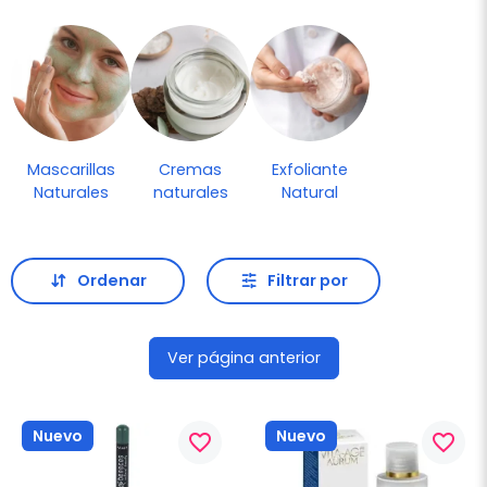
Mascarillas
Cremas
Exfoliante
Naturales
naturales
Natural
Ordenar
Filtrar por
Ver página anterior
Nuevo
Nuevo
favorite_border
favorite_border