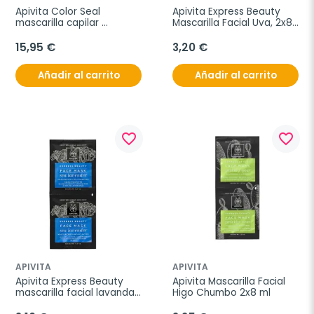
Apivita Color Seal 
Apivita Express Beauty 
mascarilla capilar 
Mascarilla Facial Uva, 2x8 
selladora del color, 200 ml
ml
15,95 €
3,20 €
Añadir al carrito
Añadir al carrito
favorite_border
favorite_border
APIVITA
APIVITA
Apivita Express Beauty 
Apivita Mascarilla Facial 
mascarilla facial lavanda 
Higo Chumbo 2x8 ml
de mar hidratante y anti-