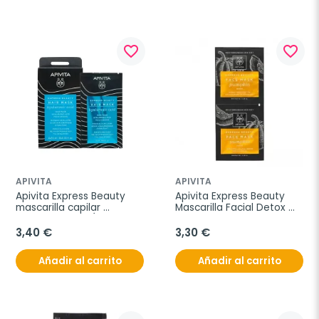
favorite_border
favorite_border
APIVITA
APIVITA
Apivita Express Beauty 
Apivita Express Beauty 
mascarilla capilar 
Mascarilla Facial Detox 
hidratante con Ácido 
Calabaza, 2x8 ml
Hialurónico, 20 ml
3,40 €
3,30 €
Añadir al carrito
Añadir al carrito