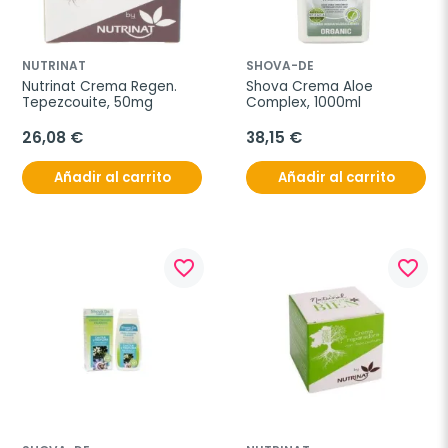
NUTRINAT
SHOVA-DE
Nutrinat Crema Regen. 
Shova Crema Aloe 
Tepezcouite, 50mg
Complex, 1000ml
26,08 €
38,15 €
Añadir al carrito
Añadir al carrito
favorite_border
favorite_border