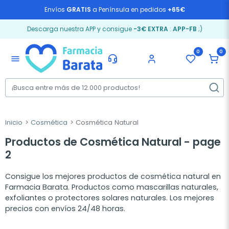
Envíos
GRATIS
a Península en pedidos
+65€
Descarga nuestra APP y consigue
-3€ EXTRA
:
APP-FB
;)
0
0
menu
Inicio
Cosmética
Cosmética Natural
Productos de Cosmética Natural - page
2
Consigue los mejores productos de cosmética natural en
Farmacia Barata. Productos como mascarillas naturales,
exfoliantes o protectores solares naturales. Los mejores
precios con envíos 24/48 horas.