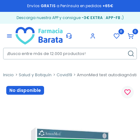
Envíos
GRATIS
a Península en pedidos
+65€
Descarga nuestra APP y consigue
-3€ EXTRA
:
APP-FB
;)
0
0
menu
Inicio
Salud y Botiquín
Covid19
AmonMed test autodiagnóstico a
No disponible
favorite_border