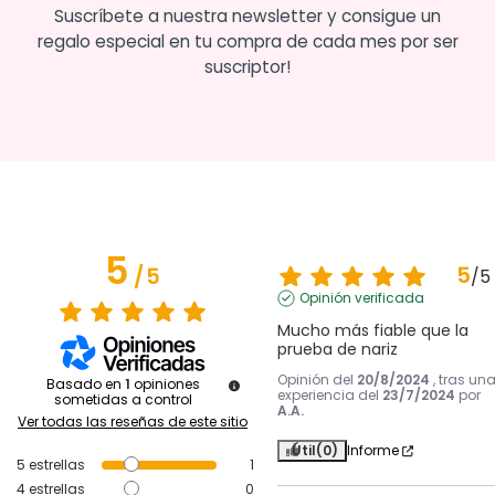
Suscríbete a nuestra newsletter y consigue un
regalo especial en tu compra de cada mes por ser
suscriptor!
5
5
/
5
/
5
Opinión verificada
Mucho más fiable que la 
prueba de nariz
Opinión del
20/8/2024
, tras un
Basado en
1
opiniones
experiencia del
23/7/2024
por
sometidas a control
A.A.
Ver todas las reseñas de este sitio
Útil
(0)
Informe
5
estrellas
1
4
estrellas
0