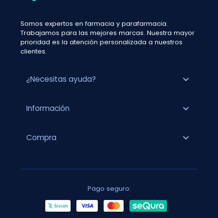
Somos expertos en farmacia y parafarmacia.
Trabajamos para las mejores marcas. Nuestra mayor
prioridad es la atención personalizada a nuestros
clientes.
expand_more
¿Necesitas ayuda?
expand_more
Información
expand_more
Compra
Pago seguro: