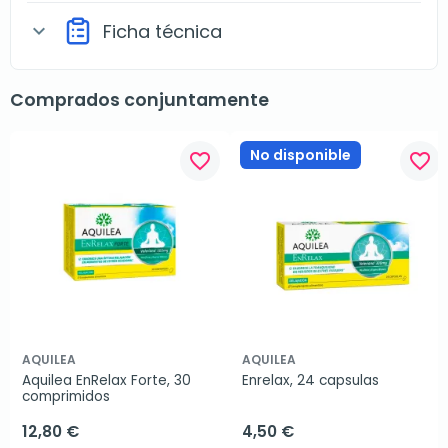
Ficha técnica
expand_more
Comprados conjuntamente
No disponible
favorite_border
favorite_border
AQUILEA
AQUILEA
Aquilea EnRelax Forte, 30 
Enrelax, 24 capsulas
comprimidos
12,80 €
4,50 €