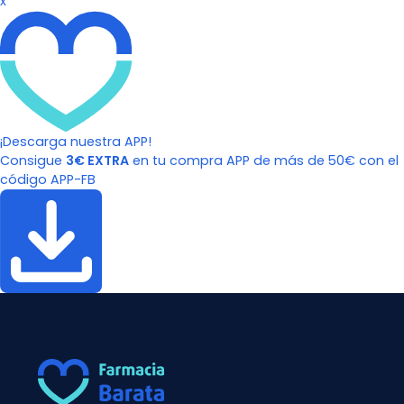
x
¡Descarga nuestra APP!
Consigue
3€ EXTRA
en tu compra APP de más de 50€ con el
código APP-FB