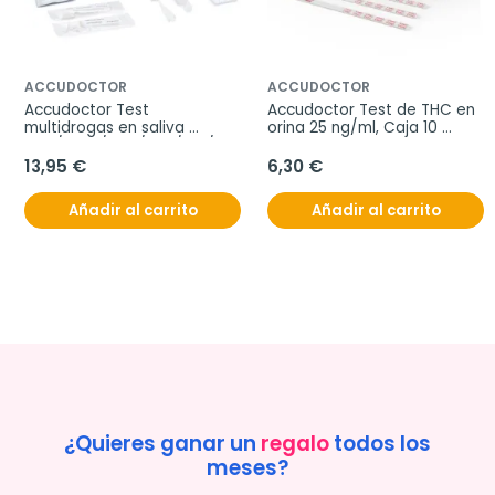
ACCUDOCTOR
ACCUDOCTOR
Accudoctor Test 
Accudoctor Test de THC en 
multidrogas en saliva 
orina 25 ng/ml, Caja 10 
THC/COC/AMP/MET/OPI/BZO, 
pruebas
Caja 2 pruebas
13,95 €
6,30 €
Añadir al carrito
Añadir al carrito
¿Quieres ganar un
regalo
todos los
meses?