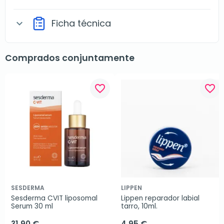
Ficha técnica
expand_more
Comprados conjuntamente
favorite_border
favorite_border
SESDERMA
LIPPEN
Sesderma CVIT liposomal 
Lippen reparador labial 
Serum 30 ml
tarro, 10ml.
31,90 €
4,95 €