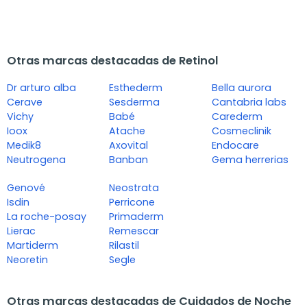
Otras marcas destacadas de Retinol
Dr arturo alba
Esthederm
Bella aurora
Cerave
Sesderma
Cantabria labs
Vichy
Babé
Carederm
Ioox
Atache
Cosmeclinik
Medik8
Axovital
Endocare
Neutrogena
Banban
Gema herrerias
Genové
Neostrata
Isdin
Perricone
La roche-posay
Primaderm
Lierac
Remescar
Martiderm
Rilastil
Neoretin
Segle
Otras marcas destacadas de Cuidados de Noche