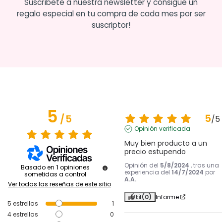
Suscríbete a nuestra newsletter y consigue un
regalo especial en tu compra de cada mes por ser
suscriptor!
5
5
/
5
/
5
Opinión verificada
Muy bien producto a un 
precio estupendo
Opinión del
5/8/2024
, tras una
Basado en
1
opiniones
experiencia del
14/7/2024
por
sometidas a control
A.A.
Ver todas las reseñas de este sitio
Útil
(0)
Informe
5
estrellas
1
4
estrellas
0