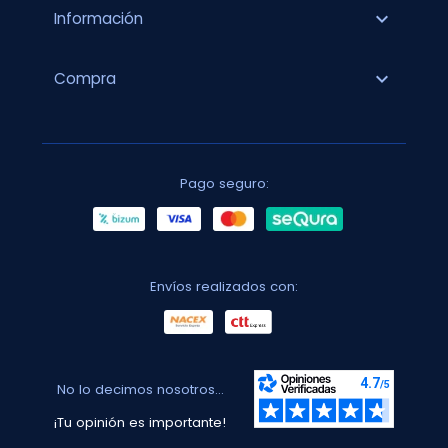
expand_more
Información
expand_more
Compra
Pago seguro:
Envíos realizados con:
No lo decimos nosotros...
¡Tu opinión es importante!