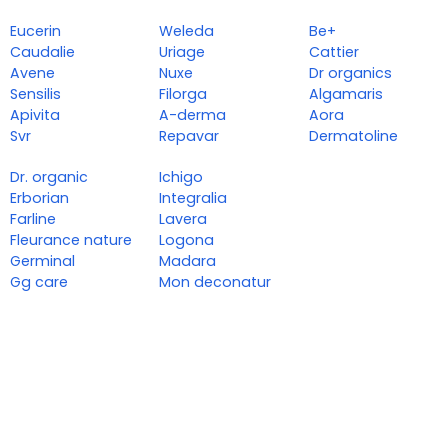
Eucerin
Weleda
Be+
Caudalie
Uriage
Cattier
Avene
Nuxe
Dr organics
Sensilis
Filorga
Algamaris
Apivita
A-derma
Aora
Svr
Repavar
Dermatoline
Dr. organic
Ichigo
Erborian
Integralia
Farline
Lavera
Fleurance nature
Logona
Germinal
Madara
Gg care
Mon deconatur