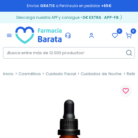
Envíos
GRATIS
a Península en pedidos
+65€
Descarga nuestra APP y consigue
-3€ EXTRA
:
APP-FB
;)
0
0
menu
Inicio
Cosmética
Cuidado Facial
Cuidados de Noche
Retin
favorite_border