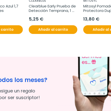
CLEARBLUE
MITOSYL
o Azul 1,7 
Clearblue Early Prueba de 
Mitosyl Pomada
es
Detección Temprana, 1 
Protectora Dupl
Test.
5,25 €
13,80 €
 carrito
Añadir al carrito
Añadir al 
odos los meses?
nsigue un regalo
or ser suscriptor!