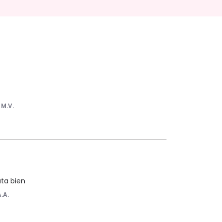
r
M.V.
ta bien
A.A.