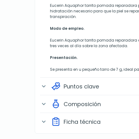
Eucerin Aquaphor tarrito pomada reparadora p
hidratación necesario para que la piel se rep
transpiración.
Modo de empleo.
Eucerin Aquaphor tarrito pomada reparadora 
tres veces al día sobre la zona afectada.
Presentación.
Se presenta en u pequeño tarro de 7 g, ideal pa
Puntos clave
expand_more
Composición
expand_more
Ficha técnica
expand_more