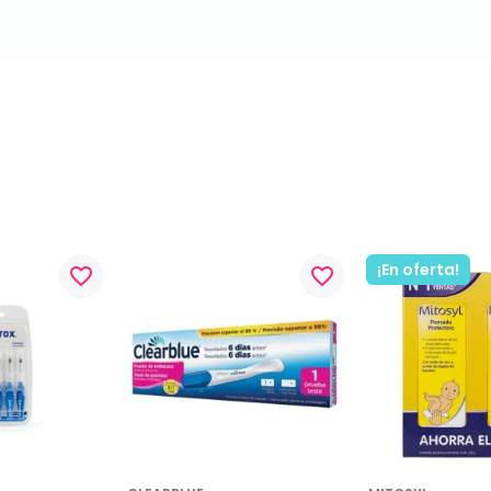
¡En oferta!
favorite_border
favorite_border