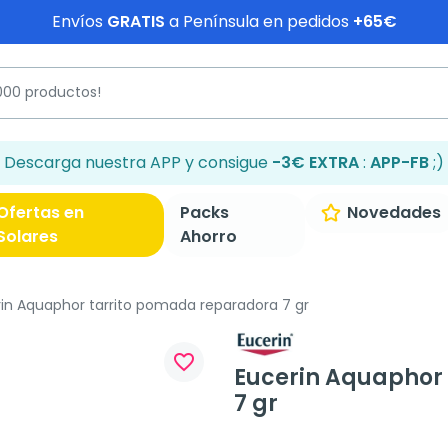
Envíos
GRATIS
a Península en pedidos
+65€
Descarga nuestra APP y consigue
-3€ EXTRA
:
APP-FB
;)
Ofertas en
Packs
Novedades
Solares
Ahorro
in Aquaphor tarrito pomada reparadora 7 gr
favorite_border
Eucerin Aquaphor
7 gr