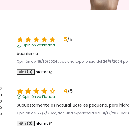
5
/
5
Opinión verificada
buenísima
Opinión del
15/10/2024
, tras una experiencia del
24/9/2024
po
Útil
(0)
Informe
2
4
/
5
1
Opinión verificada
0
Supuestamente es natural. Bote es pequeño, pero hidra
0
Opinión del
27/2/2022
, tras una experiencia del
14/12/2021
por
0
Útil
(0)
Informe