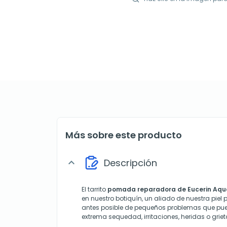
Más sobre este producto
Descripción
expand_more
El tarrito
pomada reparadora de
Eucerin Aq
en nuestro botiquín, un aliado de nuestra piel 
antes posible de pequeños problemas que pu
extrema sequedad, irritaciones, heridas o griet