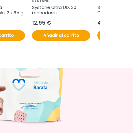
SYSTANE
 
Systane Ultra UD, 30 
Steri Strip Sutura
o, 2 x 65 g
monodosis.
Cutanea, 100x6
12,95 €
4,50 €
carrito
Añadir al carrito
Añadir al c