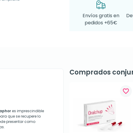
Envíos gratis en
De
pedidos +65€
Comprados conju
favorite_border
uaphor
es imprescindible
para que se recupere lo
ede presentar como
as.