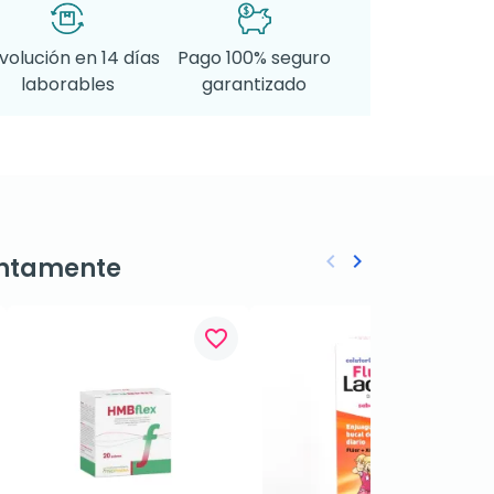
volución en 14 días
Pago 100% seguro
laborables
garantizado
keyboard_arrow_left
keyboard_arrow_right
ntamente
Anterior
Siguiente
favorite_border
favorite_border