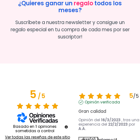
¿Quieres ganar un
regalo
todos los
meses?
Suscríbete a nuestra newsletter y consigue un
regalo especial en tu compra de cada mes por ser
suscriptor!
5
5
/
5
/
5
Opinión verificada
Gran calidad
Opinión del
16/3/2023
, tras una
experiencia del
22/2/2023
por
Basado en
1
opiniones
A.A.
sometidas a control
Ver todas las reseñas de este sitio
Útil
(0)
Informe