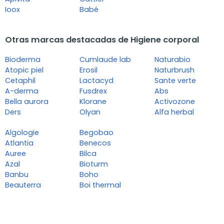
Ioox
Babé
Otras marcas destacadas de Higiene corporal
Bioderma
Cumlaude lab
Naturabio
Atopic piel
Erosil
Naturbrush
Cetaphil
Lactacyd
Sante verte
A-derma
Fusdrex
Abs
Bella aurora
Klorane
Activozone
Ders
Olyan
Alfa herbal
Algologie
Begobao
Atlantia
Benecos
Auree
Bilca
Azal
Bioturm
Banbu
Boho
Beauterra
Boi thermal