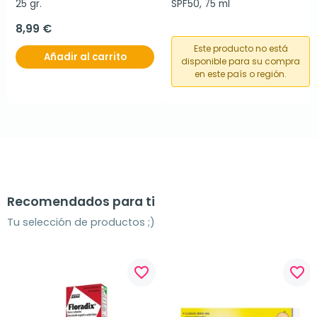
25 gr.
SPF50, 75 ml
8,99 €
Este producto no está
Añadir al carrito
disponible para su compra
en este país o región.
Recomendados para ti
Tu selección de productos ;)
favorite_border
favorite_border