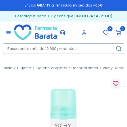
Envíos
GRATIS
a Península en pedidos
+65€
Descarga nuestra APP y consigue
-3€ EXTRA
:
APP-FB
;)
0
0
menu
Inicio
Higiene
Higiene corporal
Desodorantes
Vichy Desodo
favorite_border