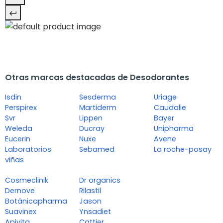
Otras marcas destacadas de Desodorantes
Isdin
Sesderma
Uriage
Perspirex
Martiderm
Caudalie
Svr
Lippen
Bayer
Weleda
Ducray
Unipharma
Eucerin
Nuxe
Avene
Laboratorios
Sebamed
La roche-posay
viñas
Cosmeclinik
Dr organics
Dernove
Rilastil
Botánicapharma
Jason
Suavinex
Ynsadiet
Apivita
Cattier