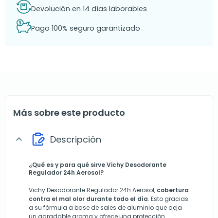
Devolución en 14 días laborables
Pago 100% seguro garantizado
Más sobre este producto
Descripción
expand_more
¿Qué es y para qué sirve Vichy Desodorante
Regulador 24h Aerosol?
Vichy Desodorante Regulador 24h Aerosol,
cobertura
contra el mal olor durante todo el día
. Esto gracias
a su fórmula a base de sales de aluminio que deja
un agradable aroma y ofrece una protección