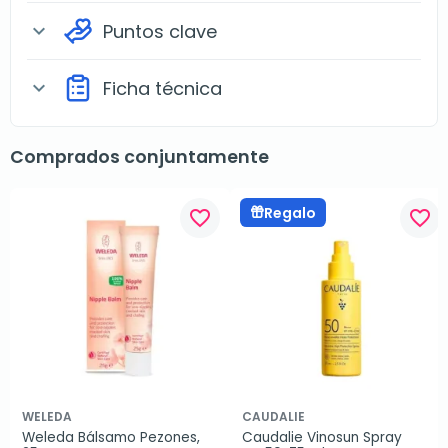
Puntos clave
expand_more
Ficha técnica
expand_more
Comprados conjuntamente
Regalo
favorite_border
favorite_border
WELEDA
CAUDALIE
Weleda Bálsamo Pezones, 
Caudalie Vinosun Spray 