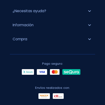
expand_more
¿Necesitas ayuda?
expand_more
Información
expand_more
Compra
Pago seguro:
Envíos realizados con: