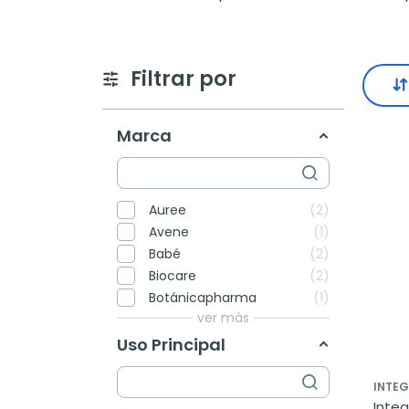
Filtrar por
Marca
Auree
2
Avene
1
Babé
2
Biocare
2
Botánicapharma
1
ver más
Uso Principal
INTEG
Integ