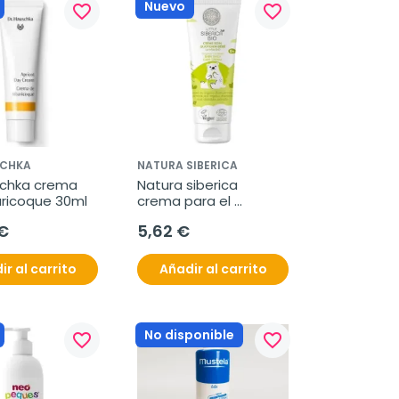
Nuevo
favorite_border
favorite_border
SCHKA
NATURA SIBERICA
schka crema 
Natura siberica 
aricoque 30ml
crema para el 
cuidado diario del 
€
5,62 €
bebé 75ml
ir al carrito
Añadir al carrito
No disponible
favorite_border
favorite_border