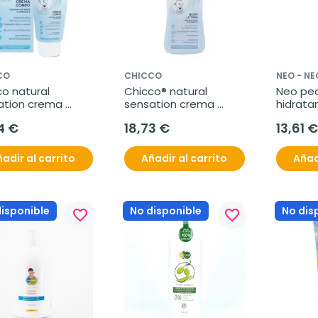
CO
CHICCO
NEO - NE
o natural 
Chicco® natural 
Neo peq
ation crema 
sensation crema 
hidrata
ral 150 ml
corporal 500ml
4 €
18,73 €
13,61 €
adir al carrito
Añadir al carrito
Añad
disponible
No disponible
No dis
favorite_border
favorite_border