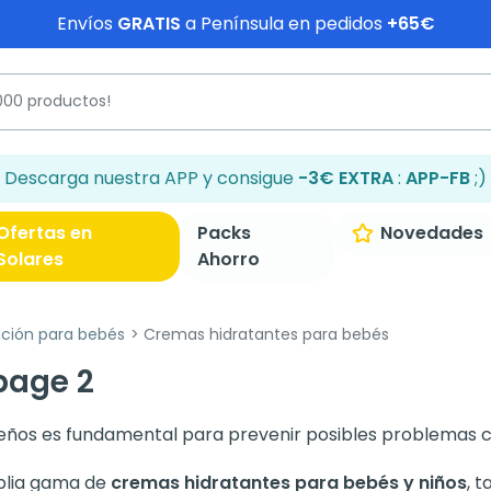
Envíos
GRATIS
a Península en pedidos
+65€
Descarga nuestra APP y consigue
-3€ EXTRA
:
APP-FB
;)
Ofertas en
Packs
Novedades
Solares
Ahorro
ación para bebés
Cremas hidratantes para bebés
page 2
ueños es fundamental para prevenir posibles problemas 
plia gama de
cremas hidratantes para bebés y niños
, 