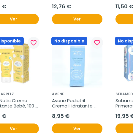
l
500ml.
0 €
12,76 €
11,50 
Ver
Ver
disponible
No disponible
No dis
favorite_border
favorite_border
BIARRITZ
AVENE
SEBAMED
Natis Crema 
Avene Pediatril 
Sebame
tante Bebé, 100 
Crema Hidratante 
Primero
Cara y Cuerpo, 50ml.
Muñeco
5 €
8,95 €
19,95 
Ver
Ver