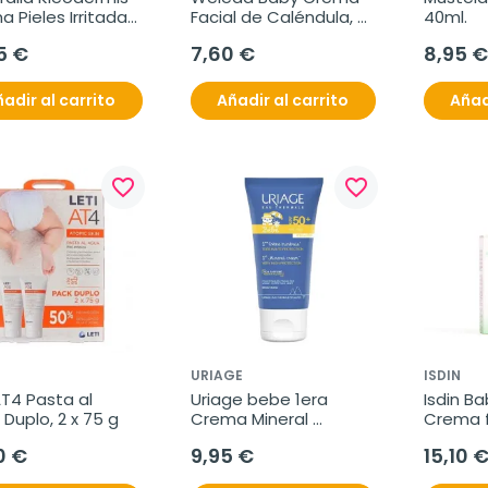
 Pieles Irritadas 
Facial de Caléndula, 
40ml.
l
50 ml
5 €
7,60 €
8,95 €
adir al carrito
Añadir al carrito
Añad
favorite_border
favorite_border
URIAGE
ISDIN
AT4 Pasta al 
Uriage bebe 1era 
Isdin Ba
Duplo, 2 x 75 g
Crema Mineral 
Crema f
SPF50+, 50ml
hidratan
0 €
9,95 €
15,10 