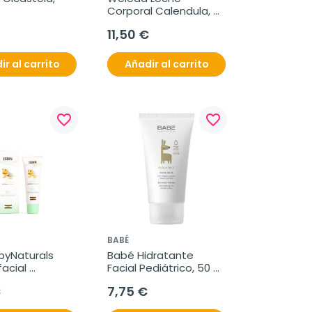
Corporal Calendula, 
200 ml
11,50 €
ir al carrito
Añadir al carrito
favorite_border
favorite_border
BABÉ
byNaturals 
Babé Hidratante 
acial 
Facial Pediátrico, 50 
te, 50 ml.
ml
€
7,75 €