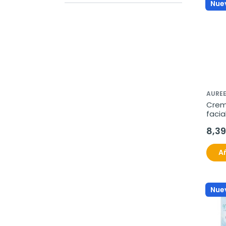
Nue
AURE
Crem
facia
pedia
8,39
Añ
Nue