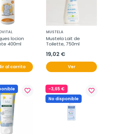
OVITAL
MUSTELA
ues locion 
Mustela Lait de 
nte 400ml
Toilette, 750ml
19,02 €
ir al carrito
Ver
ponible
-3,65 €
favorite_border
favorite_border
No disponible