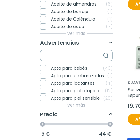
Añ
Aceite de almendras
6
Aceite de borraja
1
Aceite de Caléndula
1
Aceite de coco
7
ver más
Advertencias
Apto para bebés
43
Apto para embarazadas
1
Apto para lactantes
4
SUAV
Suavi
Apto para piel atópica
12
Espum
Apto para piel sensible
29
Locio
ver más
19,7
Precio
Añ
5
€
44
€