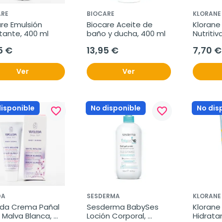
ARE
BIOCARE
KLORANE
re Emulsión 
Biocare Aceite de 
Klorane
tante, 400 ml
baño y ducha, 400 ml
Nutritiv
40ml
5 €
13,95 €
7,70 €
Ver
Ver
disponible
No disponible
No dis
favorite_border
favorite_border
DA
SESDERMA
KLORANE
da Crema Pañal 
Sesderma BabySes 
Klorane
Malva Blanca, 
Loción Corporal, 
Hidrata