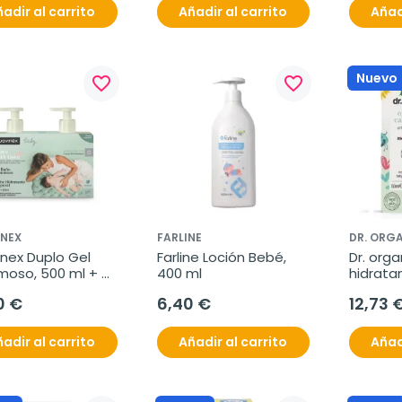
adir al carrito
Añadir al carrito
Añad
Nuevo
favorite_border
favorite_border
INEX
FARLINE
DR. ORG
nex Duplo Gel 
Farline Loción Bebé, 
Dr. orga
oso, 500 ml + 
400 ml
hidrata
n, 500 ml
caléndu
0 €
6,40 €
12,73 
adir al carrito
Añadir al carrito
Añad