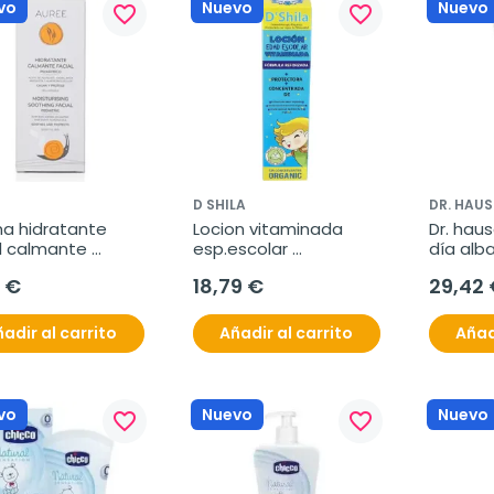
vo
Nuevo
Nuevo
favorite_border
favorite_border
E
D SHILA
DR. HAU
a hidratante 
Locion vitaminada 
Dr. hau
l calmante 
esp.escolar 
día alb
trica 50ml.
(parasitos) 250ml
 €
18,79 €
29,42 
adir al carrito
Añadir al carrito
Añad
vo
Nuevo
Nuevo
favorite_border
favorite_border