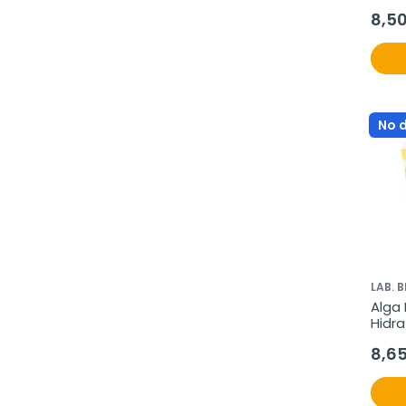
50 m
8,5
No 
LAB. 
Alga 
Hidra
ml
8,6