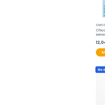
CHIC
Chicc
sens
corpo
12,0
Añ
No 