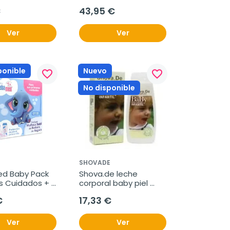
arcoiris
€
43,95 €
Ver
Ver
ponible
Nuevo
favorite_border
favorite_border
No disponible
SHOVADE
d Baby Pack 
Shova.de leche 
s Cuidados + 
corporal baby piel 
 Sebi
seca 250ml
€
17,33 €
Ver
Ver