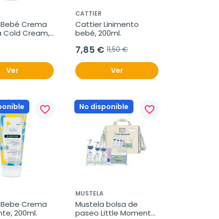
CATTIER
 Bebé Crema 
Cattier Linimento 
a Cold Cream, 
bebé, 200ml.
7,85 €
11,50 €
Ver
Ver
ponible
No disponible
favorite_border
favorite_border
MUSTELA
 Bebe Crema 
Mustela bolsa de 
nte, 200ml.
paseo Little Moments 