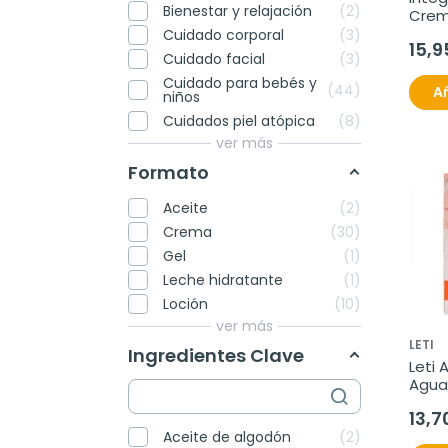
Bienestar y relajación
2
Crema
100 m
Cuidado corporal
3
15,9
Cuidado facial
3
Cuidado para bebés y
44
Añ
niños
Cuidados piel atópica
8
ver más
Formato
Aceite
2
Crema
30
Gel
1
Leche hidratante
1
Loción
10
ver más
LETI
Ingredientes Clave
Leti 
Agua 
13,7
Aceite de algodón
2