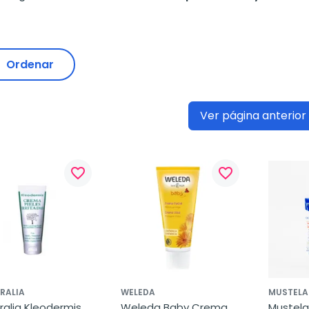
Ordenar
Ver página anterior
favorite_border
favorite_border
RALIA
WELEDA
MUSTELA
ralia Kleodermis 
Weleda Baby Crema 
Mustela 