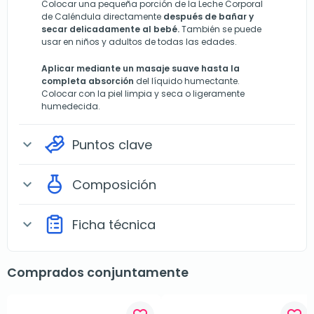
Colocar una pequeña porción de la Leche Corporal
de Caléndula directamente
después de bañar y
secar delicadamente al bebé.
También se puede
usar en niños y adultos de todas las edades.
Aplicar mediante un masaje suave hasta la
completa absorción
del líquido humectante.
Colocar con la piel limpia y seca o ligeramente
humedecida.
Puntos clave
expand_more
Composición
expand_more
Ficha técnica
expand_more
Comprados conjuntamente