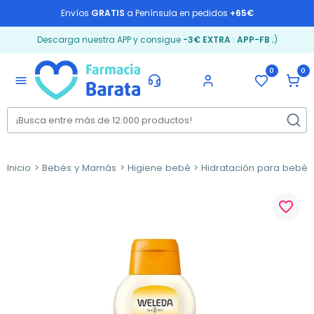
Envíos
GRATIS
a Península en pedidos
+65€
Descarga nuestra APP y consigue
-3€ EXTRA
:
APP-FB
;)
0
0
menu
Inicio
Bebés y Mamás
Higiene bebé
Hidratación para bebés
favorite_border