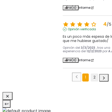
Útil
(0)
Informe
4
/
5
Opinión verificada
Es un poco más espesa de lo
que me hubiese gustado/
Opinión del
3/3/2023
, tras una
experiencia del
12/2/2023
por
A.
Útil
(0)
Informe
1
2