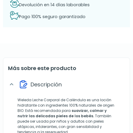
Devolución en 14 días laborables
Pago 100% seguro garantizado
Más sobre este producto
Descripción
expand_more
Weleda Leche Corporal de Caléndula es una loción
hidratante con ingredientes 100% naturales de origen
BIO. Está recomendada para
suavizar, calmar y
nutrir las delicadas pieles de los bebés.
También
puede ser usada por niños y adultos con pieles
atópicas, intolerantes, con gran sensibilidad y
tendencia a la resequedad.