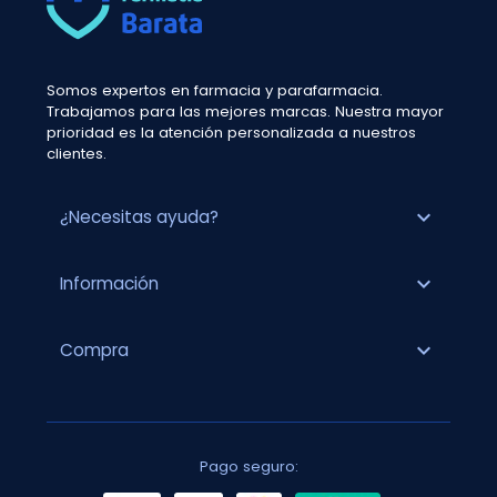
Somos expertos en farmacia y parafarmacia.
Trabajamos para las mejores marcas. Nuestra mayor
prioridad es la atención personalizada a nuestros
clientes.
expand_more
¿Necesitas ayuda?
expand_more
Información
expand_more
Compra
Pago seguro: