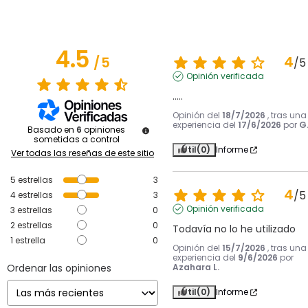
4.5
4
/
5
/
5
Opinión verificada
.....
Opinión del
18/7/2026
, tras una
experiencia del
17/6/2026
por
G.
Basado en
6
opiniones
sometidas a control
Útil
(0)
Informe
Ver todas las reseñas de este sitio
5
estrellas
3
4
/
5
4
estrellas
3
Opinión verificada
3
estrellas
0
2
estrellas
0
Todavía no lo he utilizado
1
estrella
0
Opinión del
15/7/2026
, tras una
experiencia del
9/6/2026
por
Ordenar las opiniones
Azahara L.
Útil
(0)
Informe