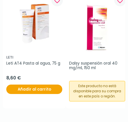
favorite_border
favorite_border
LETI
Leti AT4 Pasta al agua, 75 g
Dalsy suspensión oral 40 
mg/ml, 150 ml
8,60 €
Este producto no está
Añadir al carrito
disponible para su compra
en este país o región.