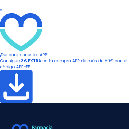
x
¡Descarga nuestra APP!
Consigue
3€ EXTRA
en tu compra APP de más de 50€ con el
código APP-FB