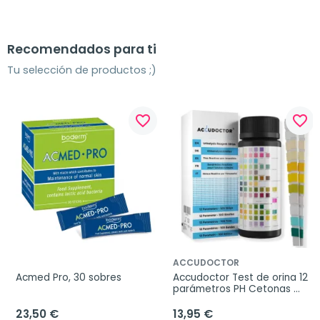
Recomendados para ti
Tu selección de productos ;)
favorite_border
favorite_border
ACCUDOCTOR
Acmed Pro, 30 sobres
Accudoctor Test de orina 12 
parámetros PH Cetonas 
Proteinas Glucosa, 100 Tiras
23,50 €
13,95 €