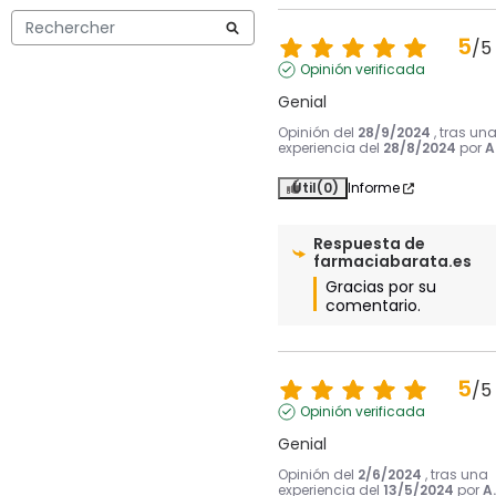
5
/
5
Opinión verificada
Genial
Opinión del
28/9/2024
, tras un
experiencia del
28/8/2024
por
A
Útil
(0)
Informe
Respuesta de
farmaciabarata.es
Gracias por su 
comentario.
5
/
5
Opinión verificada
Genial
Opinión del
2/6/2024
, tras una
experiencia del
13/5/2024
por
A.