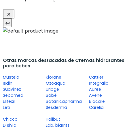
Otras marcas destacadas de Cremas hidratantes
para bebés
Mustela
Klorane
Cattier
Isdin
Ozoaqua
Integralia
Suavinex
Uriage
Auree
Sebamed
Babé
Avene
Elifexir
Botánicapharma
Biocare
Leti
Sesderma
Carelia
Chicco
Halibut
D shila
Lab. biarritz