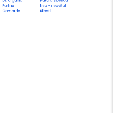
Dr. organic
Natura siberica
Farline
Neo - neovital
Gamarde
Rilastil