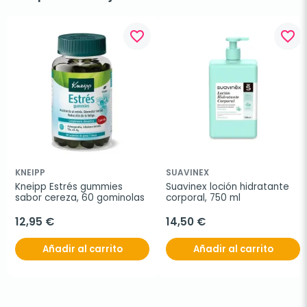
favorite_border
favorite_border
KNEIPP
SUAVINEX
Kneipp Estrés gummies 
Suavinex loción hidratante 
sabor cereza, 60 gominolas
corporal, 750 ml
12,95 €
14,50 €
Añadir al carrito
Añadir al carrito