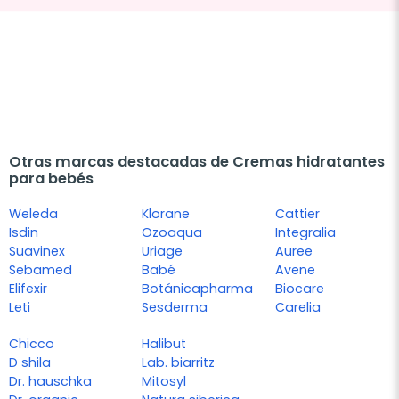
Otras marcas destacadas de Cremas hidratantes
para bebés
Weleda
Klorane
Cattier
Isdin
Ozoaqua
Integralia
Suavinex
Uriage
Auree
Sebamed
Babé
Avene
Elifexir
Botánicapharma
Biocare
Leti
Sesderma
Carelia
Chicco
Halibut
D shila
Lab. biarritz
Dr. hauschka
Mitosyl