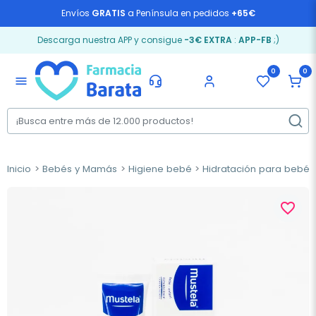
Envíos
GRATIS
a Península en pedidos
+65€
Descarga nuestra APP y consigue
-3€ EXTRA
:
APP-FB
;)
0
0
menu
Inicio
Bebés y Mamás
Higiene bebé
Hidratación para bebés
favorite_border