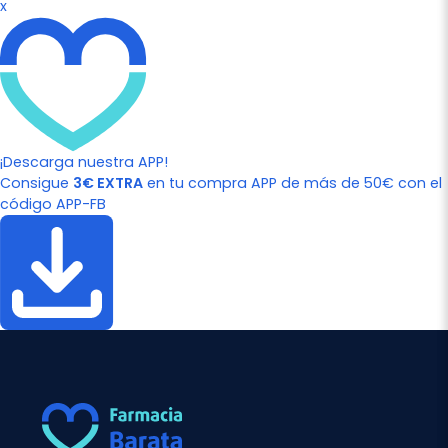
x
¡Descarga nuestra APP!
Consigue
3€ EXTRA
en tu compra APP de más de 50€ con el
código APP-FB