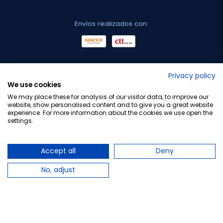
Envíos realizados con:
No lo decimos nosotros...
Privacy policy
We use cookies
¡Tu opinión es importante!
We may place these for analysis of our visitor data, to improve our
website, show personalised content and to give you a great website
experience. For more information about the cookies we use open the
settings.
Copyright © 2010-2026 Farmacia Barata S.L. Todos los
derechos reservados.
Accept all
Deny
No, adjust
Total:
8,95 €