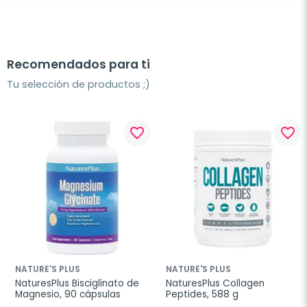
Recomendados para ti
Tu selección de productos ;)
favorite_border
favorite_border
NATURE'S PLUS
NATURE'S PLUS
NaturesPlus Bisciglinato de 
NaturesPlus Collagen 
Magnesio, 90 cápsulas
Peptides, 588 g