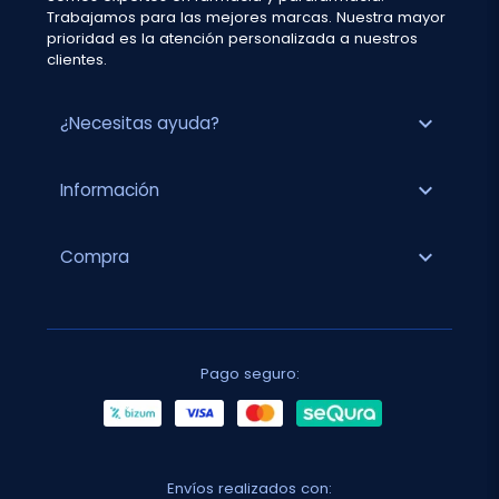
Trabajamos para las mejores marcas. Nuestra mayor
prioridad es la atención personalizada a nuestros
clientes.
expand_more
¿Necesitas ayuda?
expand_more
Información
expand_more
Compra
Pago seguro:
Envíos realizados con: