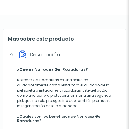
Más sobre este producto
Descripción
expand_more
¿Qué es Noirocex Gel Rozaduras?
Noirocex Gel Rozaduras es una solución
cuidadosamente compuesta para el cuidado de la
piel sujeta a irritaciones y rozaduras. Este gel actúa
como una barrera protectora, similar a una segunda
piel, que no solo protege sino que también promueve
la regeneración de la piel dañada.
¿Cuáles son los beneficios de Noirocex Gel
Rozaduras?