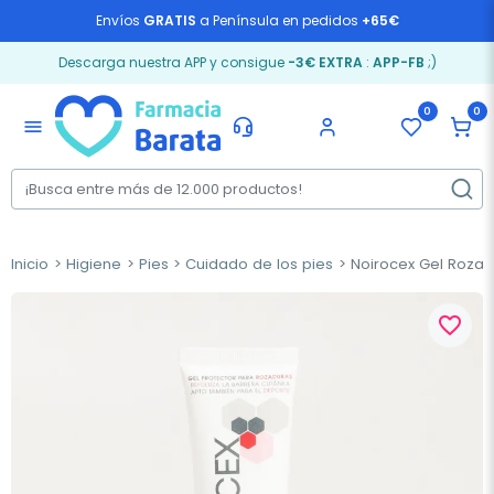
Envíos
GRATIS
a Península en pedidos
+65€
Descarga nuestra APP y consigue
-3€ EXTRA
:
APP-FB
;)
0
0
menu
Inicio
Higiene
Pies
Cuidado de los pies
Noirocex Gel Rozad
favorite_border