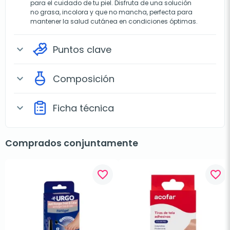
para el cuidado de tu piel. Disfruta de una solución
no grasa, incolora y que no mancha, perfecta para
mantener la salud cutánea en condiciones óptimas.
Puntos clave
expand_more
Composición
expand_more
Ficha técnica
expand_more
Comprados conjuntamente
favorite_border
favorite_border