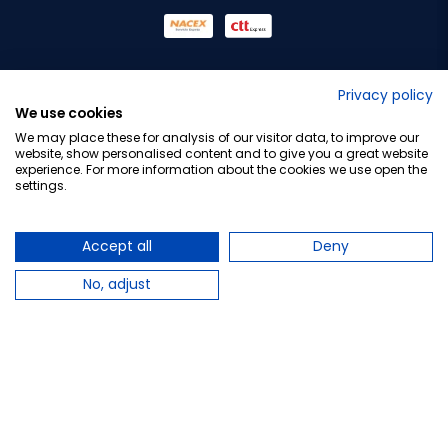
No lo decimos nosotros...
Privacy policy
We use cookies
¡Tu opinión es importante!
We may place these for analysis of our visitor data, to improve our
website, show personalised content and to give you a great website
experience. For more information about the cookies we use open the
settings.
Copyright © 2010-2026 Farmacia Barata S.L. Todos los
derechos reservados.
Accept all
Deny
No, adjust
Total:
8,95 €
−
+
Añadir al carrito