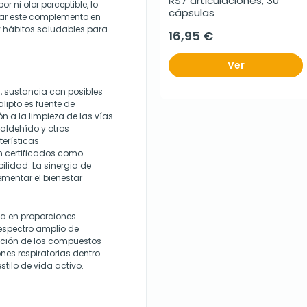
RS7 articulaciones, 30 
 ni olor perceptible, lo
cápsulas
egrar este complemento en
y hábitos saludables para
16,95 €
Ver
l, sustancia con posibles
alipto es fuente de
ón a la limpieza de las vías
maldehído y otros
erísticas
án certificados como
ilidad. La sinergia de
mentar el bienestar
la en proporciones
 espectro amplio de
acción de los compuestos
nes respiratorias dentro
tilo de vida activo.