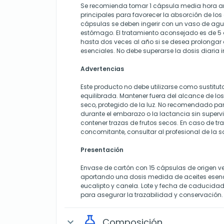
Se recomienda tomar 1 cápsula media hora a
principales para favorecer la absorción de lo
cápsulas se deben ingerir con un vaso de agua
estómago. El tratamiento aconsejado es de 5 d
hasta dos veces al año si se desea prolongar e
esenciales. No debe superarse la dosis diaria 
Advertencias
Este producto no debe utilizarse como sustitut
equilibrada. Mantener fuera del alcance de los 
seco, protegido de la luz. No recomendado pa
durante el embarazo o la lactancia sin superv
contener trazas de frutos secos. En caso de t
concomitante, consultar al profesional de la s
Presentación
Envase de cartón con 15 cápsulas de origen v
aportando una dosis medida de aceites esenc
eucalipto y canela. Lote y fecha de caducidad
para asegurar la trazabilidad y conservación.
Composición
expand_more