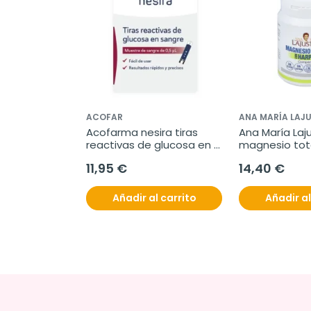
ACOFAR
ANA MARÍA LAJU
Acofarma nesira tiras 
Ana María Laju
reactivas de glucosa en 
magnesio tota
sangre, 50 unidades
harpagofito, 7
11,95 €
14,40 €
comprimidos
Añadir al carrito
Añadir al