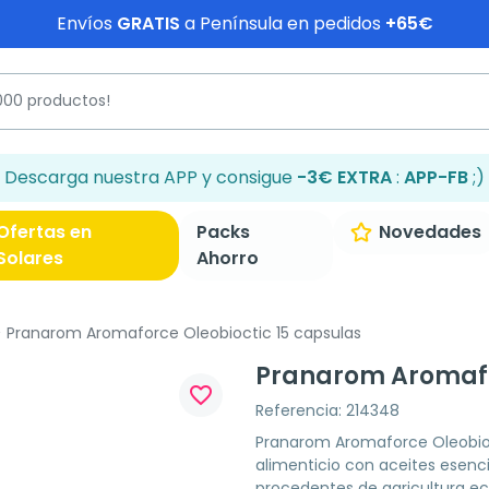
Envíos
GRATIS
a Península en pedidos
+65€
Descarga nuestra APP y consigue
-3€ EXTRA
:
APP-FB
;)
Ofertas en
Packs
Novedades
Solares
Ahorro
Pranarom Aromaforce Oleobioctic 15 capsulas
Pranarom Aromafo
favorite_border
Referencia: 214348
Pranarom Aromaforce Oleobio
alimenticio con aceites esenc
procedentes de agricultura ec