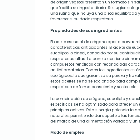
de origen vegetal presentan un formato sin sabor
que facilita su ingesta diaria. Se sugiere int
una rutina que incluya una dieta equilibrada 
favorecer el cuidado respiratorio.
Propiedades de sus ingredientes
El aceite esencial de orégano aporta carvacro
características antioxidantes. El aceite de euc
eucaliptol o cineol, conocido por su contribuci
respiratorias altas. La canela contiene cinna
compuestos fenólicos con reconocidas caract
antiinflamatorias. Todos los ingredientes est
ecológicos, lo que garantiza su pureza y trazab
estos aceites se ha seleccionado para comple
respiratorio de forma consciente y sostenible.
La combinación de orégano, eucalipto y cane
específicas se ha optimizado para ofrecer un
principios activos. Esta sinergia potencia la 
naturales, permitiendo dar soporte a las funcio
del marco de una alimentación variada y un es
Modo de empleo