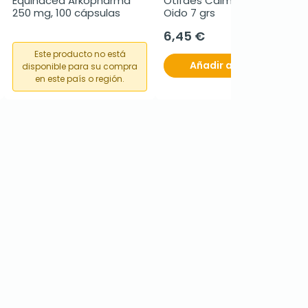
Equinacea Arkopharma 
Otifaes Calmadol Gotas 
250 mg, 100 cápsulas
Oido 7 grs
6,45 €
Este producto no está
Añadir al carrito
disponible para su compra
en este país o región.