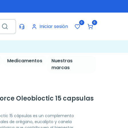
0
0
Iniciar sesión
Medicamentos
Nuestras
marcas
rce Oleobioctic 15 capsulas
ctic 15 cápsulas es un complemento
iales de orégano, eucalipto y canela
ológica que contribuyen al bienestar