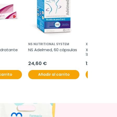
NS NUTRITIONAL SYSTEM
XLS
idratante 
NS Adelmed, 60 cápsulas
XLS medical pro 
180 comprimido
24,60 €
128,62 €
carrito
Añadir al carrito
Añadir al c