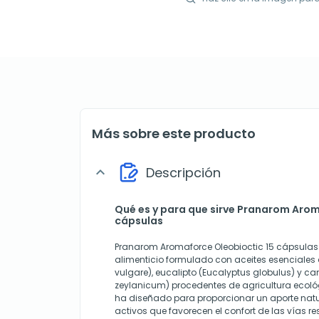
Más sobre este producto
Descripción
expand_more
Qué es y para que sirve Pranarom Arom
cápsulas
Pranarom Aromaforce Oleobioctic 15 cápsula
alimenticio formulado con aceites esenciale
vulgare), eucalipto (Eucalyptus globulus) y
zeylanicum) procedentes de agricultura ecoló
ha diseñado para proporcionar un aporte nat
activos que favorecen el confort de las vías re