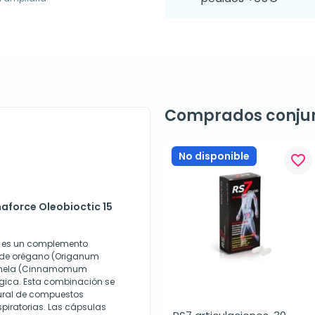
Comprados conju
No disponible
favorite_border
aforce Oleobioctic 15
s es un complemento
s de orégano (Origanum
 canela (Cinnamomum
gica. Esta combinación se
ural de compuestos
spiratorias. Las cápsulas