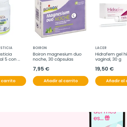
STICIA
BOIRON
LACER
sticia 
Boiron magnesium duo 
Hidrafem gel h
l 5 con 
noche, 30 cápsulas
vaginal, 30 g
0 
7,95 €
19,50 €
 carrito
Añadir al carrito
Añadir al 