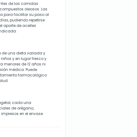
ntes de las comidas
s compuestos oleosos. Las
 para facilitar su paso al
ías, pudiendo repetirse
l aporte de aceites
indicada.
o de una dieta variada y
niños y en lugar fresco y
ra menores de 12 años ni
isión médica. Puede
ratamiento farmacológico
alud.
egetal, cada una
iales de orégano,
 impresos en el envase