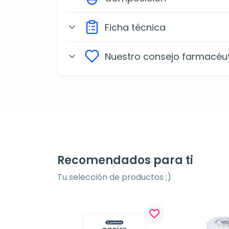
Ficha técnica
expand_more
Nuestro consejo farmacéu
expand_more
Recomendados para ti
Tu selección de productos ;)
favorite_border