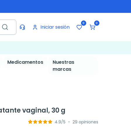
0
0
Iniciar sesión
Medicamentos
Nuestras
marcas
tante vaginal, 30 g
4.9
/
5
-
29
opiniones