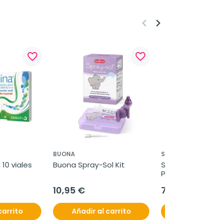
keyboard_arrow_left
keyboard_arrow_right
favorite_border
favorite_border
BUONA
SENSODYNE
10 viales 
Buona Spray-Sol Kit
Sensodyne Exper
Protect Reparac
Profunda, 2x75 
10,95 €
7,70 €
carrito
Añadir al carrito
Añadir al c