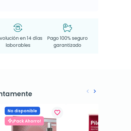
volución en 14 días
Pago 100% seguro
laborables
garantizado
keyboard_arrow_left
keyboard_arrow_right
ntamente
Anterior
Siguiente
No disponible
favorite_border
favorite_border
¡Pack Ahorro!