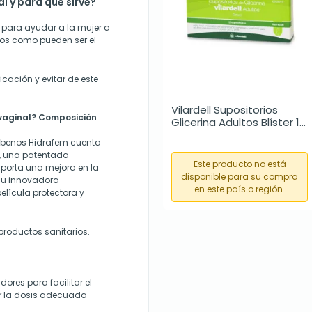
l y para qué sirve?
 para ayudar a la mujer a
dos como pueden ser el
icación y evitar de este
Vilardell Supositorios 
 vaginal? Composición
Glicerina Adultos Blíster 12 
unidades
rabenos Hidrafem cuenta
, una patentada
Este producto no está
aporta una mejora en la
disponible para su compra
su innovadora
en este país o región.
lícula protectora y
.
roductos sanitarios.
ores para facilitar el
r la dosis adecuada