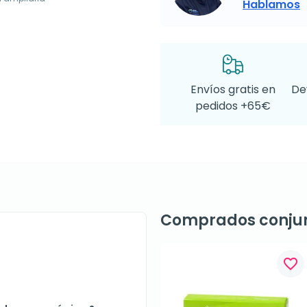
Hablamos
Envíos gratis en
De
pedidos +65€
Comprados conju
favorite_border