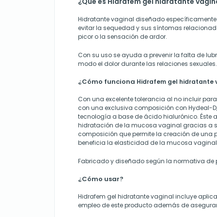
¿Qué es Hidrafem gel hidratante vagina
Hidratante vaginal diseñado específicamente
evitar la sequedad y sus síntomas relaciona
picor o la sensación de ardor.
Con su uso se ayuda a prevenir la falta de lubr
modo el dolor durante las relaciones sexuales.
¿Cómo funciona
Hidrafem gel hidratante
Con una excelente tolerancia al no incluir pa
con una exclusiva composición con Hydeal-D
tecnología a base de ácido hialurónico. Éste 
hidratación de la mucosa vaginal gracias a 
composición que permite la creación de una pe
beneficia la elasticidad de la mucosa vaginal
Fabricado y diseñado según la normativa de p
¿Cómo usar?
Hidrafem gel hidratante vaginal incluye aplicad
empleo de este producto además de asegura