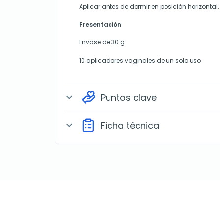
Aplicar antes de dormir en posición horizontal.
Presentación
Envase de 30 g
10 aplicadores vaginales de un solo uso
Puntos clave
expand_more
Ficha técnica
expand_more