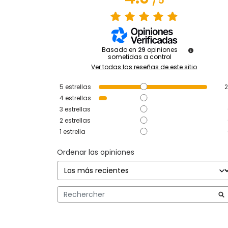
/
5
Basado en
29
opiniones
sometidas a control
Ver todas las reseñas de este sitio
5
estrellas
2
4
estrellas
3
estrellas
2
estrellas
1
estrella
Ordenar las opiniones