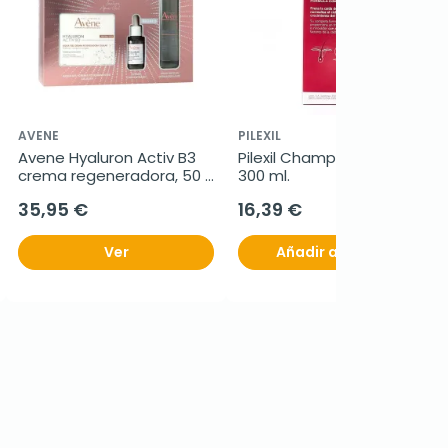
AVENE
PILEXIL
Avene Hyaluron Activ B3 
Pilexil Champú Anticaída, 
crema regeneradora, 50 
300 ml.
ml + REGALO Serum + 
35,95 €
16,39 €
Agua Micelar
Ver
Añadir al carrito