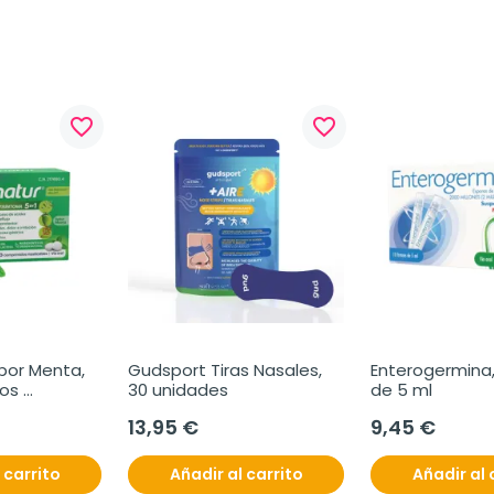
favorite_border
favorite_border
or Menta, 
Gudsport Tiras Nasales, 
Enterogermina, 
os 
30 unidades
de 5 ml
13,95 €
9,45 €
 carrito
Añadir al carrito
Añadir al 