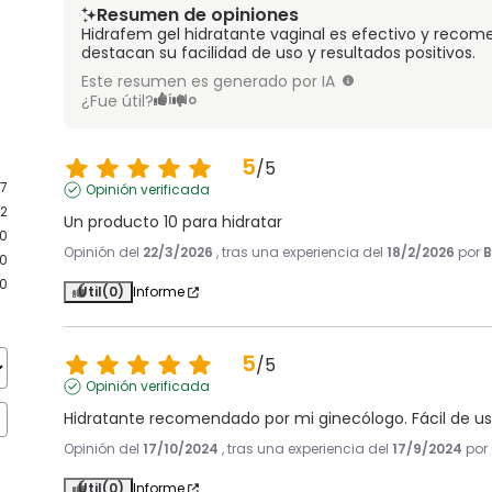
Resumen de opiniones
Hidrafem gel hidratante vaginal es efectivo y recom
destacan su facilidad de uso y resultados positivos.
Este resumen es generado por IA
¿Fue útil?
Sí
No
5
/
5
7
Opinión verificada
2
Un producto 10 para hidratar
0
Opinión del
22/3/2026
, tras una experiencia del
18/2/2026
por
B
0
0
Útil
(0)
Informe
5
/
5
Opinión verificada
Hidratante recomendado por mi ginecólogo. Fácil de us
Opinión del
17/10/2024
, tras una experiencia del
17/9/2024
por
Útil
(0)
Informe