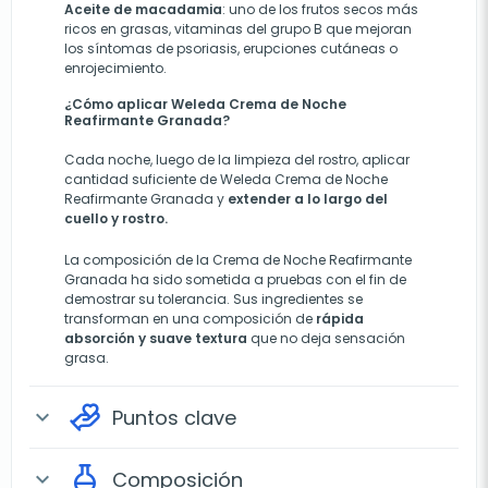
Aceite de macadamia
: uno de los frutos secos más
ricos en grasas, vitaminas del grupo B que mejoran
los síntomas de psoriasis, erupciones cutáneas o
enrojecimiento.
¿Cómo aplicar Weleda Crema de Noche
Reafirmante Granada?
Cada noche, luego de la limpieza del rostro, aplicar
cantidad suficiente de Weleda Crema de Noche
Reafirmante Granada y
extender a lo largo del
cuello y rostro.
La composición de la Crema de Noche Reafirmante
Granada ha sido sometida a pruebas con el fin de
demostrar su tolerancia. Sus ingredientes se
transforman en una composición de
rápida
absorción y suave textura
que no deja sensación
grasa.
Puntos clave
expand_more
Composición
expand_more