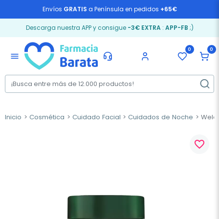
Envíos
GRATIS
a Península en pedidos
+65€
Descarga nuestra APP y consigue
-3€ EXTRA
:
APP-FB
;)
0
0
menu
Inicio
Cosmética
Cuidado Facial
Cuidados de Noche
Weled
favorite_border