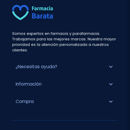
Somos expertos en farmacia y parafarmacia.
Trabajamos para las mejores marcas. Nuestra mayor
prioridad es la atención personalizada a nuestros
clientes.
expand_more
¿Necesitas ayuda?
expand_more
Información
expand_more
Compra