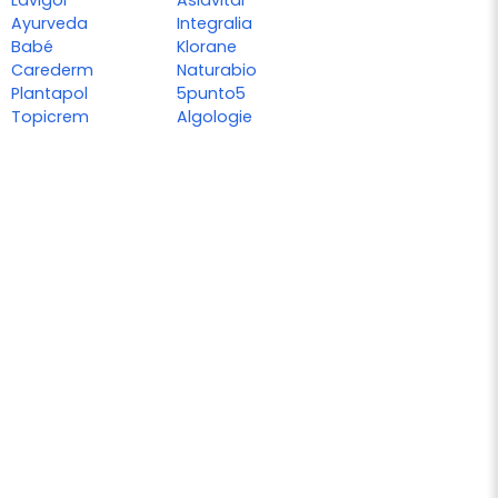
Lavigor
Aslavital
Ayurveda
Integralia
Babé
Klorane
Carederm
Naturabio
Plantapol
5punto5
Topicrem
Algologie