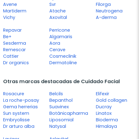
Avene
Svr
Filorga
Martiderm
Atache
Neutrogena
Vichy
Axovital
A-derma
Repavar
Perricone
Be+
Algamaris
Sesderma
Aora
Remescar
Cerave
Cattier
Cosmeclinik
Dr organics
Dermatoline
Otras marcas destacadas de Cuidado Facial
Rosacure
Belcils
Elifexir
La roche-posay
Bepanthol
Gold collagen
Gema herrerias
Suavinex
Ducray
Sun system
Botánicapharma
Linatox
Embryolisse
Liposomial
Bioderma
Dr arturo alba
Natysal
Himalaya