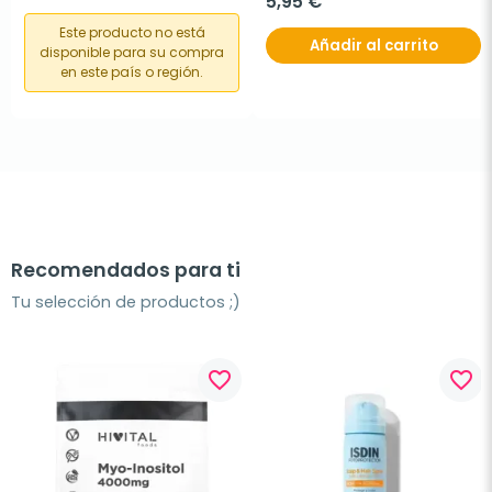
5,95 €
Este producto no está
Añadir al carrito
disponible para su compra
en este país o región.
Recomendados para ti
Tu selección de productos ;)
favorite_border
favorite_border