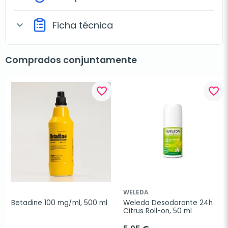
Ficha técnica
expand_more
Comprados conjuntamente
favorite_border
favorite_border
WELEDA
Betadine 100 mg/ml, 500 ml
Weleda Desodorante 24h 
Citrus Roll-on, 50 ml