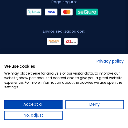
Pago seguro:
Envíos realizados con:
No lo decimos nosotros...
Privacy policy
We use cookies
¡Tu opinión es importante!
We may place these for analysis of our visitor data, to improve our
website, show personalised content and to give you a great website
experience. For more information about the cookies we use open the
settings.
Copyright © 2010-2026 Farmacia Barata S.L. Todos los
derechos reservados.
Accept all
Deny
No, adjust